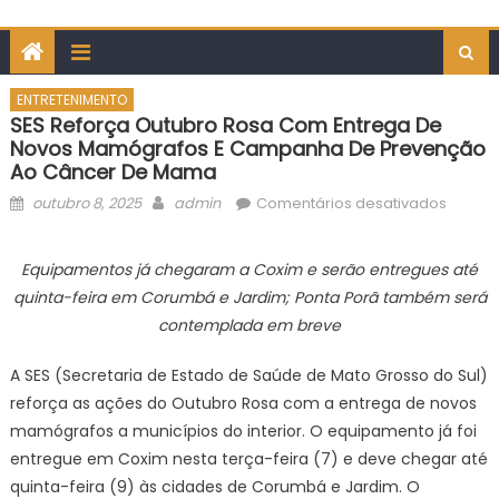
ENTRETENIMENTO
SES Reforça Outubro Rosa Com Entrega De
Novos Mamógrafos E Campanha De Prevenção
Ao Câncer De Mama
Posted
Author
em
outubro 8, 2025
admin
Comentários desativados
on
SES
reforç
Equipamentos já chegaram a Coxim e serão entregues até
Outubr
quinta-feira em Corumbá e Jardim; Ponta Porã também será
Rosa
contemplada em breve
com
entreg
A SES (Secretaria de Estado de Saúde de Mato Grosso do Sul)
de
reforça as ações do Outubro Rosa com a entrega de novos
novos
mamógrafos a municípios do interior. O equipamento já foi
mamóg
e
entregue em Coxim nesta terça-feira (7) e deve chegar até
campa
quinta-feira (9) às cidades de Corumbá e Jardim. O