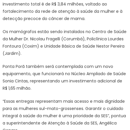
de
investimento total é de R$ 3,84 milhões, voltado ao
preve
fortalecimento da rede de atenção à saúde da mulher e à
ao
detecção precoce do câncer de mama.
câncer
de
Os mamógrafos estão sendo instalados no Centro de Saúde
mama
da Mulher Dr. Nicolau Fragelli (Corumbá), Policlínica Lourdes
Fontoura (Coxim) e Unidade Básica de Saúde Nestor Pereira
(Jardim).
Ponta Porã também será contemplada com um novo
equipamento, que funcionará no Núcleo Ampliado de Saúde
Sonia Cintas, representando um investimento adicional de
R$ 1,65 milhão.
“Essas entregas representam mais acesso e mais dignidade
para as mulheres sul-mato-grossenses. Garantir o cuidado
integral à saúde da mulher é uma prioridade da SES”, pontua
a superintendente de Atenção à Saúde da SES, Angélica