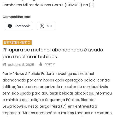
Bombeiros Militar de Minas Gerais (CBMMG) na […]
Compartilhe isso:
Facebook
18+
ENTRETENIMENTO
PF apura se metanol abandonado é usado
para adulterar bebidas
Author
Posted
admin
outubro 8, 2025
on
Por MRNews A Polícia Federal investiga se metanol
abandonado por criminosos após operação policial contra
infiltração do crime organizado no setor de combustíveis
tem sido usado para adulterar bebidas alcoólicas, informou
o ministro da Justiça e Segurança Pública, Ricardo
Lewandowski, nesta terça-feira (7) em entrevista à
imprensa. “Muitos caminhões e muitos tanques de metanol