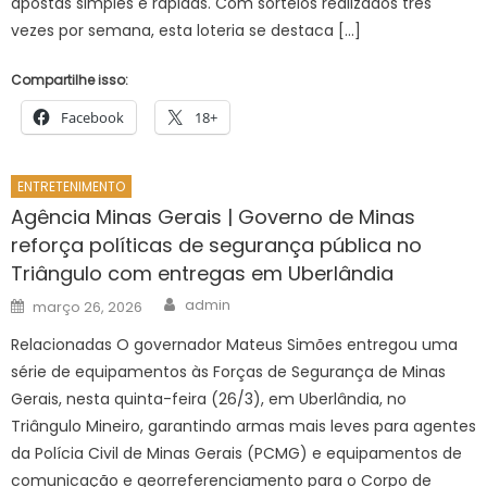
apostas simples e rápidas. Com sorteios realizados três
vezes por semana, esta loteria se destaca […]
Compartilhe isso:
Facebook
18+
ENTRETENIMENTO
Agência Minas Gerais | Governo de Minas
reforça políticas de segurança pública no
Triângulo com entregas em Uberlândia
Author
Posted
admin
março 26, 2026
on
Relacionadas O governador Mateus Simões entregou uma
série de equipamentos às Forças de Segurança de Minas
Gerais, nesta quinta-feira (26/3), em Uberlândia, no
Triângulo Mineiro, garantindo armas mais leves para agentes
da Polícia Civil de Minas Gerais (PCMG) e equipamentos de
comunicação e georreferenciamento para o Corpo de