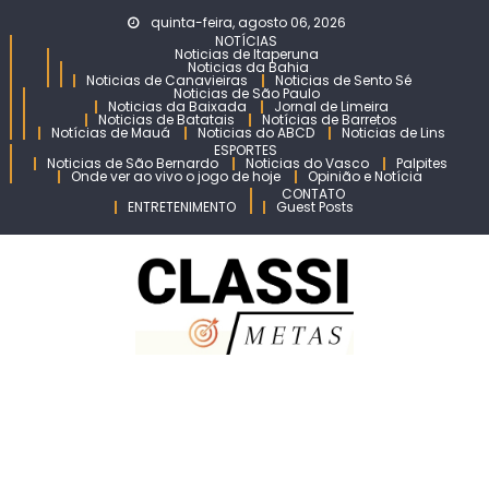
Skip
quinta-feira, agosto 06, 2026
to
NOTÍCIAS
Noticias de Itaperuna
content
Noticias da Bahia
Noticias de Canavieiras
Noticias de Sento Sé
Noticias de São Paulo
Noticias da Baixada
Jornal de Limeira
Noticias de Batatais
Notícias de Barretos
Notícias de Mauá
Noticias do ABCD
Noticias de Lins
ESPORTES
Noticias de São Bernardo
Noticias do Vasco
Palpites
Onde ver ao vivo o jogo de hoje
Opinião e Notícia
CONTATO
ENTRETENIMENTO
Guest Posts