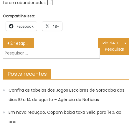
foram abandonados […]
Compartilhe isso:
Facebook
18+
Navegação
2ª etapa atende 9,6 mil animais e avança para Grande Dourados e Cone Sul – Agência de Noticias do Governo de Mato Grosso do Sul
Rio de Janeiro é a cidade mais transparente do estado, segundo a Transparência Internacional – Brasil – Prefeitura da Cidade do Rio de Janeiro
de
Pesquisar
Post
por:
Posts recentes
Confira as tabelas dos Jogos Escolares de Sorocaba dos
dias 10 a 14 de agosto – Agência de Notícias
Em nova redução, Copom baixa taxa Selic para 14% ao
ano