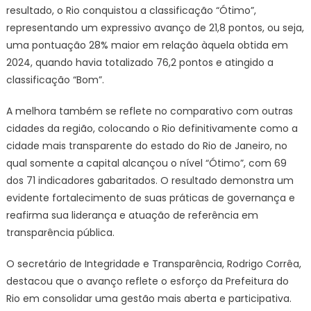
segun
resultado, o Rio conquistou a classificação “Ótimo”,
a
representando um expressivo avanço de 21,8 pontos, ou seja,
Transp
uma pontuação 28% maior em relação àquela obtida em
Interna
2024, quando havia totalizado 76,2 pontos e atingido a
–
classificação “Bom”.
Brasil
–
A melhora também se reflete no comparativo com outras
Prefeit
cidades da região, colocando o Rio definitivamente como a
da
cidade mais transparente do estado do Rio de Janeiro, no
Cidad
qual somente a capital alcançou o nível “Ótimo”, com 69
do
dos 71 indicadores gabaritados. O resultado demonstra um
Rio
de
evidente fortalecimento de suas práticas de governança e
Janeir
reafirma sua liderança e atuação de referência em
transparência pública.
O secretário de Integridade e Transparência, Rodrigo Corrêa,
destacou que o avanço reflete o esforço da Prefeitura do
Rio em consolidar uma gestão mais aberta e participativa.