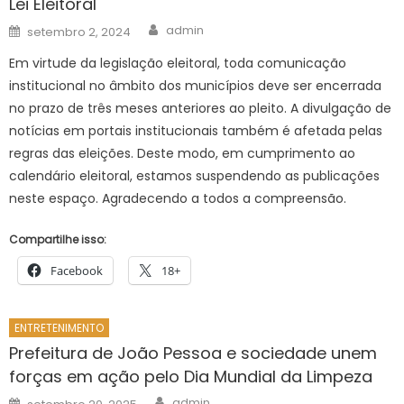
Lei Eleitoral
Author
Posted
admin
setembro 2, 2024
on
Em virtude da legislação eleitoral, toda comunicação
institucional no âmbito dos municípios deve ser encerrada
no prazo de três meses anteriores ao pleito. A divulgação de
notícias em portais institucionais também é afetada pelas
regras das eleições. Deste modo, em cumprimento ao
calendário eleitoral, estamos suspendendo as publicações
neste espaço. Agradecendo a todos a compreensão.
Compartilhe isso:
Facebook
18+
ENTRETENIMENTO
Prefeitura de João Pessoa e sociedade unem
forças em ação pelo Dia Mundial da Limpeza
Author
Posted
admin