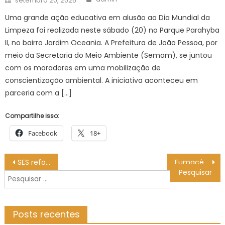
setembro 20, 2025
on
Uma grande ação educativa em alusão ao Dia Mundial da
Limpeza foi realizada neste sábado (20) no Parque Parahyba
II, no bairro Jardim Oceania. A Prefeitura de João Pessoa, por
meio da Secretaria do Meio Ambiente (Semam), se juntou
com os moradores em uma mobilização de
conscientização ambiental. A iniciativa aconteceu em
parceria com a […]
Compartilhe isso:
Facebook
18+
Navegação
SES reforça Outubro Rosa com entrega de novos mamógrafos e campanha de prevenção ao câncer de mama
Fumacê intensifica combate ao Aedes no Aero Rancho – CGNotícias
de
Pesquisar
Post
por:
Posts recentes