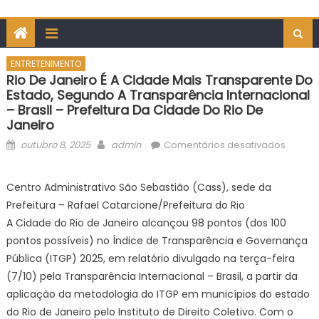
ENTRETENIMENTO
Rio De Janeiro É A Cidade Mais Transparente Do
Estado, Segundo A Transparência Internacional
– Brasil – Prefeitura Da Cidade Do Rio De
Janeiro
Posted
Author
em
outubro 8, 2025
admin
Comentários desativados
on
Rio
de
Centro Administrativo São Sebastião (Cass), sede da
Janeir
Prefeitura – Rafael Catarcione/Prefeitura do Rio
é
A Cidade do Rio de Janeiro alcançou 98 pontos (dos 100
a
pontos possíveis) no Índice de Transparência e Governança
cidade
Pública (ITGP) 2025, em relatório divulgado na terça-feira
mais
transp
(7/10) pela Transparência Internacional – Brasil, a partir da
do
aplicação da metodologia do ITGP em municípios do estado
estado
do Rio de Janeiro pelo Instituto de Direito Coletivo. Com o