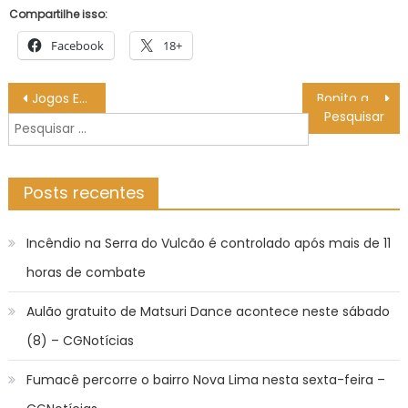
Compartilhe isso:
Facebook
18+
Navegação
Jogos Escolares de Mato Grosso do Sul começam sexta-feira com mais de 3,2 mil participantes – Agência de Noticias do Governo de Mato Grosso do Sul
Bonito ganha reforço na proteção ambiental com obra de saneamento que protege o Rio Formoso
de
Pesquisar
Post
por:
Posts recentes
Incêndio na Serra do Vulcão é controlado após mais de 11
horas de combate
Aulão gratuito de Matsuri Dance acontece neste sábado
(8) – CGNotícias
Fumacê percorre o bairro Nova Lima nesta sexta-feira –