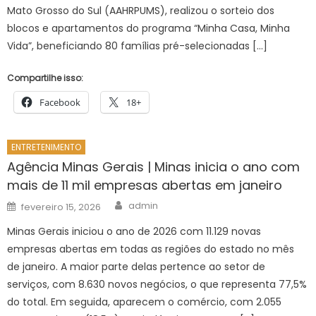
Mato Grosso do Sul (AAHRPUMS), realizou o sorteio dos
blocos e apartamentos do programa “Minha Casa, Minha
Vida”, beneficiando 80 famílias pré-selecionadas […]
Compartilhe isso:
Facebook
18+
ENTRETENIMENTO
Agência Minas Gerais | Minas inicia o ano com
mais de 11 mil empresas abertas em janeiro
Author
Posted
admin
fevereiro 15, 2026
on
Minas Gerais iniciou o ano de 2026 com 11.129 novas
empresas abertas em todas as regiões do estado no mês
de janeiro. A maior parte delas pertence ao setor de
serviços, com 8.630 novos negócios, o que representa 77,5%
do total. Em seguida, aparecem o comércio, com 2.055