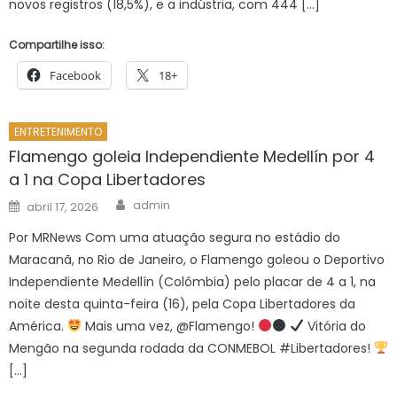
novos registros (18,5%), e a indústria, com 444 […]
Compartilhe isso:
Facebook
18+
ENTRETENIMENTO
Flamengo goleia Independiente Medellín por 4
a 1 na Copa Libertadores
Author
Posted
admin
abril 17, 2026
on
Por MRNews Com uma atuação segura no estádio do
Maracanã, no Rio de Janeiro, o Flamengo goleou o Deportivo
Independiente Medellín (Colômbia) pelo placar de 4 a 1, na
noite desta quinta-feira (16), pela Copa Libertadores da
América.
Mais uma vez, @Flamengo!
Vitória do
Mengão na segunda rodada da CONMEBOL #Libertadores!
[…]