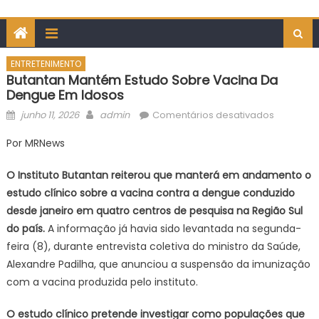
ENTRETENIMENTO
Butantan Mantém Estudo Sobre Vacina Da
Dengue Em Idosos
Posted
Author
em
junho 11, 2026
admin
Comentários desativados
on
Butantan
Por MRNews
estudo
sobre
O Instituto Butantan reiterou que manterá em andamento o
vacina
estudo clínico sobre a vacina contra a dengue conduzido
da
desde janeiro em quatro centros de pesquisa na Região Sul
dengue
do país.
A informação já havia sido levantada na segunda-
em
idosos
feira (8), durante entrevista coletiva do ministro da Saúde,
Alexandre Padilha, que anunciou a suspensão da imunização
com a vacina produzida pelo instituto.
O estudo clínico pretende investigar como populações que