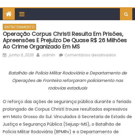
ENTRETENIMENTO
Operação Corpus Christi Resulta Em Prisões,
Apreensões E Prejuízo De Quase R$ 26 Milhões
Ao Crime Organizado Em MS
Posted
Author
em
junho 9, 2026
admin
Comentários desativados
on
Operaçã
Corpus
Batalhão de Polícia Militar Rodoviária e Departamento de
Christi
Operações de Fronteira reforçaram policiamento nas
resulta
rodovias estaduais
em
prisões,
O reforço das ações de segurança pública durante o feriado
apreens
prolongado de Corpus Christi trouxe resultados expressivos
e
em Mato Grosso do Sul. Vinculados à Secretaria de Estado de
prejuízo
de
Justiça e Segurança Pública (Sejusp-MS), o Batalhão de
quase
Polícia Militar Rodoviária (BPMRv) e o Departamento de