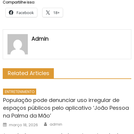
Compartilhe isso:
Facebook
18+
Admin
Related Articles
ENTRETENIMENTO
População pode denunciar uso irregular de
espaços públicos pelo aplicativo ‘João Pessoa
na Palma da Mão’
Author
Posted
admin
março 18, 2026
on