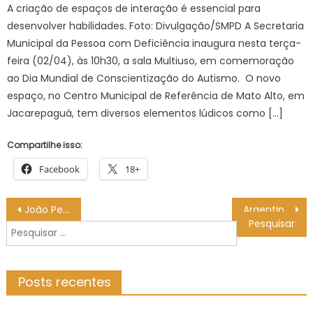
A criação de espaços de interação é essencial para
desenvolver habilidades. Foto: Divulgação/SMPD A Secretaria
Municipal da Pessoa com Deficiência inaugura nesta terça-
feira (02/04), às 10h30, a sala Multiuso, em comemoração
ao Dia Mundial de Conscientização do Autismo. O novo
espaço, no Centro Municipal de Referência de Mato Alto, em
Jacarepaguá, tem diversos elementos lúdicos como […]
Compartilhe isso:
Facebook
18+
Navegação
João Pessoa comemora Semana Municipal da Imunização com vacinação contra Influenza aberta para toda a população
Argentina inicia Copa sonhando com bicampeonato
de
Pesquisar
Post
por:
Posts recentes