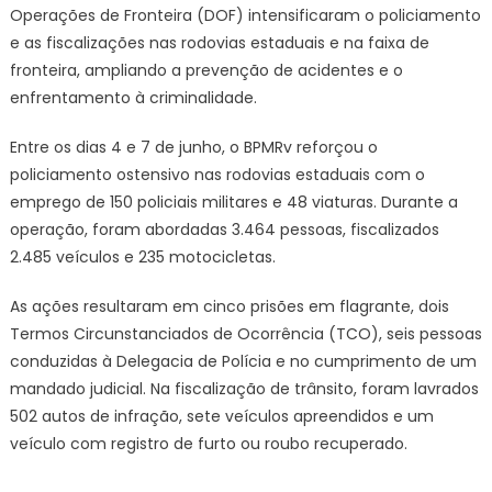
R$
Operações de Fronteira (DOF) intensificaram o policiamento
26
e as fiscalizações nas rodovias estaduais e na faixa de
milhões
fronteira, ampliando a prevenção de acidentes e o
ao
enfrentamento à criminalidade.
crime
organiza
Entre os dias 4 e 7 de junho, o BPMRv reforçou o
em
policiamento ostensivo nas rodovias estaduais com o
MS
emprego de 150 policiais militares e 48 viaturas. Durante a
operação, foram abordadas 3.464 pessoas, fiscalizados
2.485 veículos e 235 motocicletas.
As ações resultaram em cinco prisões em flagrante, dois
Termos Circunstanciados de Ocorrência (TCO), seis pessoas
conduzidas à Delegacia de Polícia e no cumprimento de um
mandado judicial. Na fiscalização de trânsito, foram lavrados
502 autos de infração, sete veículos apreendidos e um
veículo com registro de furto ou roubo recuperado.