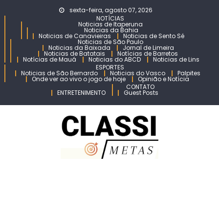
Skip
sexta-feira, agosto 07, 2026
to
NOTÍCIAS
Noticias de Itaperuna
content
Noticias da Bahia
Noticias de Canavieiras
Noticias de Sento Sé
Noticias de São Paulo
Noticias da Baixada
Jornal de Limeira
Noticias de Batatais
Notícias de Barretos
Notícias de Mauá
Noticias do ABCD
Noticias de Lins
ESPORTES
Noticias de São Bernardo
Noticias do Vasco
Palpites
Onde ver ao vivo o jogo de hoje
Opinião e Notícia
CONTATO
ENTRETENIMENTO
Guest Posts