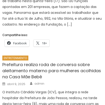
de trabalho nesta quinta-feira (17). São 130 funções
apontadas em 201 empresas, que fazem a captação das
vagas. Panorama que estará acessível ao trabalhador que
for até a Rua 14 de Julho, 992, na Vila Glória, e atualizar o seu
cadastro. No endereço da Fundação, o […]
Compartilhe isso:
Facebook
18+
ENTRETENIMENTO
Prefeitura realiza roda de conversa sobre
aleitamento materno para mulheres acolhidas
na Casa Mãe Bebê
Author
Posted
admin
abril 9, 2025
on
O Instituto Cândida Vargas (ICV), que integra a rede
hospitalar da Prefeitura de João Pessoa, realizou, na tarde
desta terça-feira (8), mais uma roda de conversa com as