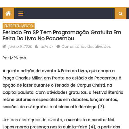
ENTRETENIMENTO
Feriado Em SP Tem Programação Gratuita Em
Feira Do Livro No Pacaembu
Posted
Author
em
junho 5, 2026
admin
Comentários desativados
on
Feriado
Por MRNews
em
SP
A quinta edição do evento A Feira do Livro, que ocupa a
tem
Praça Charles Miller, em frente ao estádio do Pacaembu, é
program
opção de lazer durante o feriado de Corpus Christi, na
gratuita
capital paulista. Com atividades gratuitas, o festival literário
em
feira
reúne autores e especialistas em debates, lançamentos,
do
sessões de autógrafos e oficinas até domingo (7).
livro
no
Um dos destaques do evento,
o sambista e escritor Nei
Pacaemb
Lopes marca presença nesta quinta-feira (4), a partir das