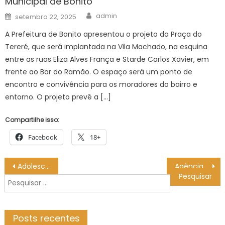
Municipal de Bonito
Author
Posted
admin
setembro 22, 2025
on
A Prefeitura de Bonito apresentou o projeto da Praça do
Tereré, que será implantada na Vila Machado, na esquina
entre as ruas Eliza Alves França e Starde Carlos Xavier, em
frente ao Bar do Ramão. O espaço será um ponto de
encontro e convivência para os moradores do bairro e
entorno. O projeto prevê a […]
Compartilhe isso:
Facebook
18+
Navegação
Adolescentes acolhidos pela SMAS ganham um banho de História na Ilha Fiscal – Prefeitura da Cidade do Rio de Janeiro
Agência Minas Gerais | Governo de Minas entrega novo espaço para equoterapia da Fundação Helena Antipoff
de
Pesquisar
Post
por:
Posts recentes