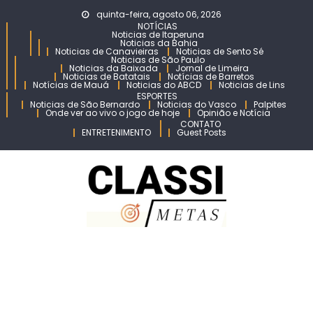
Skip
quinta-feira, agosto 06, 2026
to
NOTÍCIAS
Noticias de Itaperuna
content
Noticias da Bahia
Noticias de Canavieiras
Noticias de Sento Sé
Noticias de São Paulo
Noticias da Baixada
Jornal de Limeira
Noticias de Batatais
Notícias de Barretos
Notícias de Mauá
Noticias do ABCD
Noticias de Lins
ESPORTES
Noticias de São Bernardo
Noticias do Vasco
Palpites
Onde ver ao vivo o jogo de hoje
Opinião e Notícia
CONTATO
ENTRETENIMENTO
Guest Posts