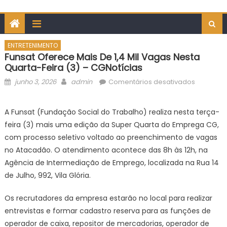
ENTRETENIMENTO
Funsat Oferece Mais De 1,4 Mil Vagas Nesta
Quarta-Feira (3) – CGNotícias
Posted
Author
em
junho 3, 2026
admin
Comentários desativados
on
Funsat
oferece
A Funsat (Fundação Social do Trabalho) realiza nesta terça-
mais
feira (3) mais uma edição da Super Quarta do Emprega CG,
de
com processo seletivo voltado ao preenchimento de vagas
1,4
no Atacadão. O atendimento acontece das 8h às 12h, na
mil
Agência de Intermediação de Emprego, localizada na Rua 14
vagas
nesta
de Julho, 992, Vila Glória.
quarta-
feira
Os recrutadores da empresa estarão no local para realizar
(3)
entrevistas e formar cadastro reserva para as funções de
–
operador de caixa, repositor de mercadorias, operador de