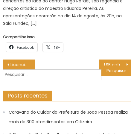
concertos ao lado do cantor Hugo Rafael, sob regência e
direção artística do maestro Eduardo Pereira. As
apresentações ocorrerão no dia 14 de agosto, às 20h, na
Sala Fundec, […]
Compartilhe isso:
Facebook
18+
Navegação
Licenciamento 2026 começa com nova opção de parcelamento digital no Portal Meu Detran – Agência de Noticias do Governo de Mato Grosso do Sul
LSB enfrenta o São Caetano Basquete pelas quartas de final da Copa São Paulo – Agência de Notícias
de
Pesquisar
Post
por:
Posts recentes
Caravana do Cuidar da Prefeitura de João Pessoa realiza
mais de 300 atendimentos em Oitizeiro