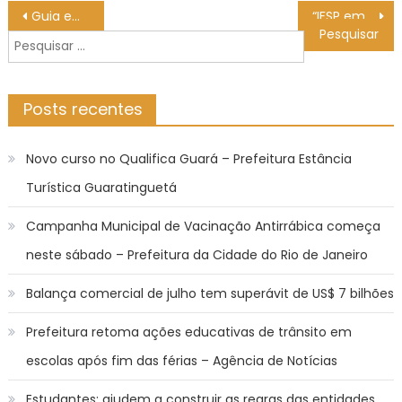
Navegação
Guia em mandarim mostra oportunidades de investimentos no Brasil
“IFSP em Expansão: Novas Unidades e Estratégias de Crescimento” é tema do Amplifica – IFSP
de
Pesquisar
Post
por:
Posts recentes
Novo curso no Qualifica Guará – Prefeitura Estância
Turística Guaratinguetá
Campanha Municipal de Vacinação Antirrábica começa
neste sábado – Prefeitura da Cidade do Rio de Janeiro
Balança comercial de julho tem superávit de US$ 7 bilhões
Prefeitura retoma ações educativas de trânsito em
escolas após fim das férias – Agência de Notícias
Estudantes: ajudem a construir as regras das entidades