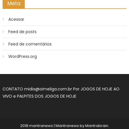
Meta
Acessar
Feed de posts
Feed de comentários
WordPress.org
CONTATO
midia@oimeliga.com.br
Por
JOGOS DE HOJE AO
VIVO
e
PALPITES DOS JOGOS DE HOJE
2018 mantranews
|
Mantranews by
Mantrabrain
.