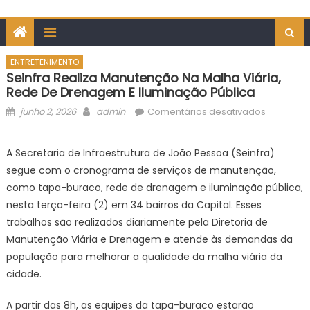
ENTRETENIMENTO
Seinfra Realiza Manutenção Na Malha Viária,
Rede De Drenagem E Iluminação Pública
Posted
Author
em
junho 2, 2026
admin
Comentários desativados
on
Seinfra
realiza
A Secretaria de Infraestrutura de João Pessoa (Seinfra)
manuten
segue com o cronograma de serviços de manutenção,
na
como tapa-buraco, rede de drenagem e iluminação pública,
malha
nesta terça-feira (2) em 34 bairros da Capital. Esses
viária,
trabalhos são realizados diariamente pela Diretoria de
rede
de
Manutenção Viária e Drenagem e atende às demandas da
drenage
população para melhorar a qualidade da malha viária da
e
cidade.
iluminaç
pública
A partir das 8h, as equipes da tapa-buraco estarão