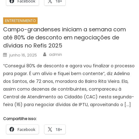
Facebook
18+
ENTRETENIMENTO
Campo-grandenses iniciam a semana com
até 80% de desconto em negociações de
dívidas no Refis 2025
Author
Posted
admin
junho 16, 2025
on
“Consegui 80% de desconto e agora vou finalizar o processo
para pagar. É um alívio e fiquei bem contente”, diz Adelina
dos Santos, de 72 anos, moradora do Bairro Rita Vieira. Ela,
assim como dezenas de contribuintes, compareceu à
Central de Atendimento ao Cidadão (CAC) nesta segunda-
feira (16) para negociar dívidas de IPTU, aproveitando o […]
Compartilhe isso:
Facebook
18+