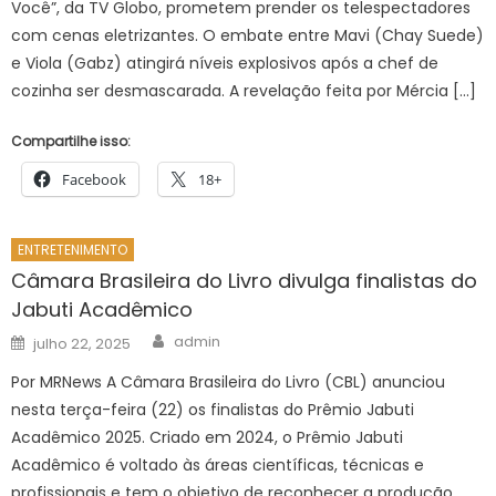
Você”, da TV Globo, prometem prender os telespectadores
com cenas eletrizantes. O embate entre Mavi (Chay Suede)
e Viola (Gabz) atingirá níveis explosivos após a chef de
cozinha ser desmascarada. A revelação feita por Mércia […]
Compartilhe isso:
Facebook
18+
ENTRETENIMENTO
Câmara Brasileira do Livro divulga finalistas do
Jabuti Acadêmico
Author
Posted
admin
julho 22, 2025
on
Por MRNews A Câmara Brasileira do Livro (CBL) anunciou
nesta terça-feira (22) os finalistas do Prêmio Jabuti
Acadêmico 2025. Criado em 2024, o Prêmio Jabuti
Acadêmico é voltado às áreas científicas, técnicas e
profissionais e tem o objetivo de reconhecer a produção