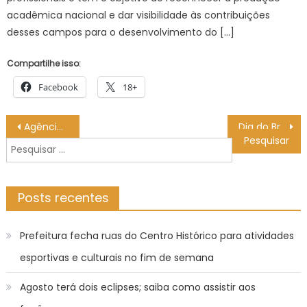
acadêmica nacional e dar visibilidade às contribuições
desses campos para o desenvolvimento do […]
Compartilhe isso:
Facebook
18+
Navegação
Agência Minas Gerais | Governo de Minas mapeia mais de 13 mil demandas por qualificação profissional no estado
Dia do Brincar é marcado por experiências sensoriais – CGNotícias
de
Pesquisar
Post
por:
Posts recentes
Prefeitura fecha ruas do Centro Histórico para atividades
esportivas e culturais no fim de semana
Agosto terá dois eclipses; saiba como assistir aos