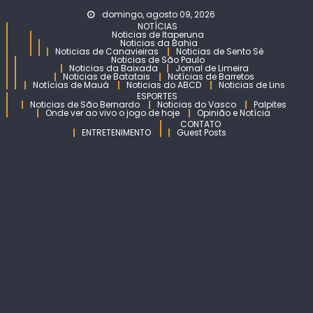
Skip
domingo, agosto 09, 2026
to
NOTÍCIAS
Noticias de Itaperuna
content
Noticias da Bahia
Noticias de Canavieiras
Noticias de Sento Sé
Noticias de São Paulo
Noticias da Baixada
Jornal de Limeira
Noticias de Batatais
Notícias de Barretos
Notícias de Mauá
Noticias do ABCD
Noticias de Lins
ESPORTES
Noticias de São Bernardo
Noticias do Vasco
Palpites
Onde ver ao vivo o jogo de hoje
Opinião e Notícia
CONTATO
ENTRETENIMENTO
Guest Posts