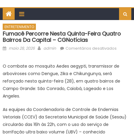
ENTRETENIMENTO
Fumacê Percorre Nesta Quinta-Feira Quatro
Bairros Da Capital – CGNotícias
Posted
Author
em
maio 28, 2026
admin
Comentários desativados
on
Fumacê 
nesta
O combate ao mosquito Aedes aegypti, transmissor de
quinta-
arboviroses como Dengue, Zika e Chikungunya, será
feira
reforçado nesta quinta-feira (28), em quatro bairros de
quatro
Campo Grande: São Conrado, Caiobá, Lageado e Los
bairros
Angeles.
da
Capital
As equipes da Coordenadoria de Controle de Endemias
–
CGNotíci
Vetoriais (CCEV) da Secretaria Municipal de Saúde (Sesau)
circularão das 16h às 22h, com o uso do serviço de
borrifação ultra baixo volume (UBV) – conhecido