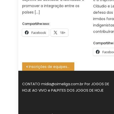
promover a integração entre os
Cláudio e L
países […]
defesa dos 
irmãos for
Compartilhe isso:
indigenistas
contribuíra
Facebook
18+
Compartilhe 
Facebo
Navegação
Inscrições de equipes para a IX InterIF seguem até 8 de junho – IFSP
de
Post
CONTATO
midia@oimeliga.com.br
Por
JOGOS DE
HOJE AO VIVO
e
PALPITES DOS JOGOS DE HOJE