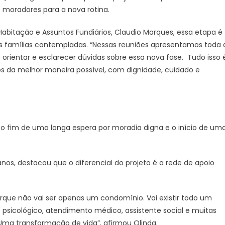
s moradores para a nova rotina.
nova
rotina
Habitação e Assuntos Fundiários, Claudio Marques, essa etapa é
–
às famílias contempladas. “Nessas reuniões apresentamos toda 
CGNotícias
rientar e esclarecer dúvidas sobre essa nova fase. Tudo isso 
 da melhor maneira possível, com dignidade, cuidado e
u o fim de uma longa espera por moradia digna e o início de um
nos, destacou que o diferencial do projeto é a rede de apoio
porque não vai ser apenas um condomínio. Vai existir todo um
icológico, atendimento médico, assistente social e muitas
. Uma transformação de vida”, afirmou Olinda.