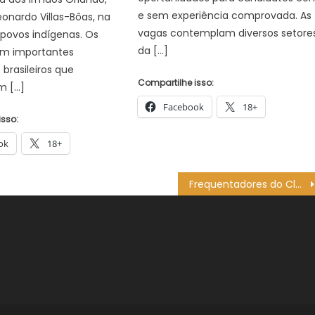
e sem experiência comprovada. As
eonardo Villas-Bôas, na
vagas contemplam diversos setore
povos indígenas. Os
da […]
am importantes
 brasileiros que
Compartilhe isso:
m […]
Facebook
18+
isso:
ok
18+
Frequentadores do Clube do Idoso se alternam em atividades para participar do Dia do Desafio – Agência de Notícias