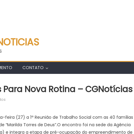
NOTICIAS
S
MENTO
CONTATO
 Para Nova Rotina – CGNotícias
em
dos
Emha
prepara
-feira (27) a 1ª Reunião de Trabalho Social com as 40 famílias
40
de “Marilda Torres de Deus”.O encontro foi na sede da Agência
famílias
mha) e integra a etapa de pré-ocupação do empreendimento de
para