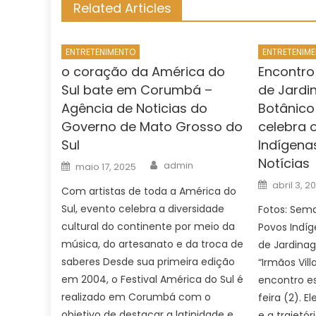
Related Articles
ENTRETENIMENTO
ENTRETENIM
o coração da América do
Encontro
Sul bate em Corumbá –
de Jardi
Agência de Noticias do
Botânico
Governo de Mato Grosso do
celebra 
Sul
Indígena
Notícias
Author
Posted
admin
maio 17, 2025
on
Posted
abril 3, 2
Com artistas de toda a América do
on
Sul, evento celebra a diversidade
Fotos: Sema
cultural do continente por meio da
Povos Indíge
música, do artesanato e da troca de
de Jardina
saberes Desde sua primeira edição
“Irmãos Vil
em 2004, o Festival América do Sul é
encontro es
realizado em Corumbá com o
feira (2). 
objetivo de destacar a latinidade e
e a trajetó