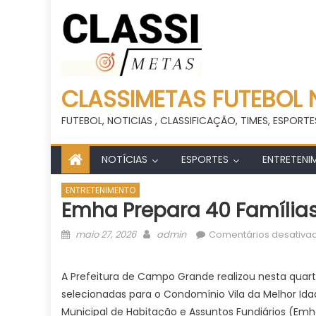
CLASSIMETAS FUTEBOL 
FUTEBOL, NOTICIAS , CLASSIFICAÇÃO, TIMES, ESPORTE
NOTÍCIAS
ESPORTES
ENTRETENI
ENTRETENIMENTO
Emha Prepara 40 Famílias
Posted
Author
maio 27, 2026
admin
Comentários desativa
on
A Prefeitura de Campo Grande realizou nesta quarta
selecionadas para o Condomínio Vila da Melhor Ida
Municipal de Habitação e Assuntos Fundiários (E