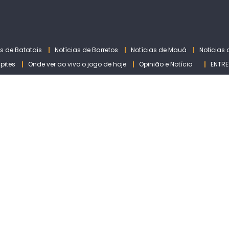
as de Batatais
Notícias de Barretos
Notícias de Mauá
Noticias
lpites
Onde ver ao vivo o jogo de hoje
Opinião e Notícia
ENTRE