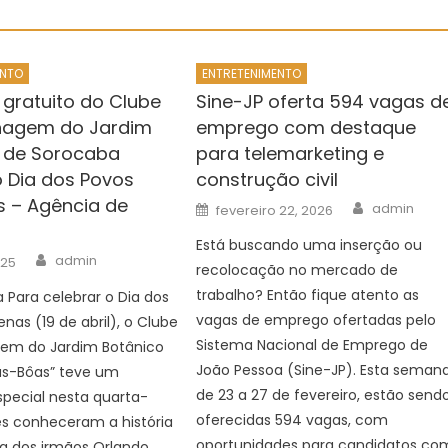
ENTO
ENTRETENIMENTO
 gratuito do Clube
Sine-JP oferta 594 vagas d
nagem do Jardim
emprego com destaque
 de Sorocaba
para telemarketing e
o Dia dos Povos
construção civil
s – Agência de
Author
Posted
admin
fevereiro 22, 2026
on
Está buscando uma inserção ou
Author
admin
025
recolocação no mercado de
trabalho? Então fique atento as
 Para celebrar o Dia dos
vagas de emprego ofertadas pelo
nas (19 de abril), o Clube
Sistema Nacional de Emprego de
gem do Jardim Botânico
João Pessoa (Sine-JP). Esta semana
las-Bôas” teve um
de 23 a 27 de fevereiro, estão send
pecial nesta quarta-
oferecidas 594 vagas, com
Eles conheceram a história
oportunidades para candidatos co
ria dos irmãos Orlando,