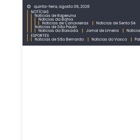
Skip
quinta-feira, agosto 06, 2026
to
NOTÍCIAS
Noticias de Itaperuna
content
Noticias da Bahia
Noticias de Canavieiras
Noticias de Sento Sé
Noticias de São Paulo
Noticias da Baixada
Jornal de Limeira
Notici
ESPORTES
Noticias de São Bernardo
Noticias do Vasco
Pa