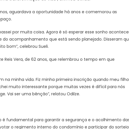
61 anos, aguardava a oportunidade há anos e comemorou as
spaço.
 passei por muita coisa. Agora é só esperar esse sonho acontecer
nte do acompanhamento que está sendo planejado. Disseram q
ito bom”, celebrou Sueli.
Reis Vera, de 62 anos, que relembrou o tempo em que
 na minha vida. Fiz minha primeira inscrição quando meu filho
chei muito interessante porque muitas vezes é difícil para nós
ge. Vai ser uma bênção”, relatou Odilze.
é fundamental para garantir a segurança e o acolhimento da
votar o regimento interno do condomínio e participar do sorteio