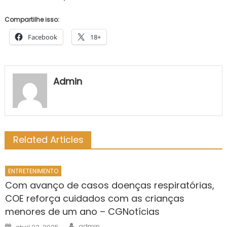
Compartilhe isso:
Facebook
18+
Admin
Related Articles
ENTRETENIMENTO
Com avanço de casos doenças respiratórias,
COE reforça cuidados com as crianças
menores de um ano – CGNotícias
Author
Posted
admin