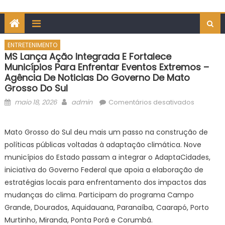
ENTRETENIMENTO
MS Lança Ação Integrada E Fortalece
Municípios Para Enfrentar Eventos Extremos –
Agência De Noticias Do Governo De Mato
Grosso Do Sul
Posted
Author
em
maio 18, 2026
admin
Comentários desativados
on
MS
lança
Mato Grosso do Sul deu mais um passo na construção de
ação
políticas públicas voltadas à adaptação climática. Nove
integrad
municípios do Estado passam a integrar o AdaptaCidades,
e
iniciativa do Governo Federal que apoia a elaboração de
fortalece
estratégias locais para enfrentamento dos impactos das
municípi
para
mudanças do clima. Participam do programa Campo
enfrentar
Grande, Dourados, Aquidauana, Paranaíba, Caarapó, Porto
eventos
Murtinho, Miranda, Ponta Porã e Corumbá.