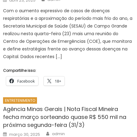
abril 23, 2025
on
Com o aumento expressivo de casos de doenças
respiratórias e a aproximação do período mais frio do ano, a
Secretaria Municipal de Saúde (SESAU) de Campo Grande
realizou nesta quarta-feira (23) mais uma reunião do
Centro de Operações de Emergências (COE), que monitora
e define estratégias frente ao avanço dessas doenças na
Capital. Dados recentes […]
Compartilhe isso:
Facebook
18+
ENTRETENIMENTO
Agência Minas Gerais | Nota Fiscal Mineira
fecha março sorteando quase R$ 550 mil na
próxima segunda-feira (31/3)
Author
Posted
admin
março 30, 2025
on