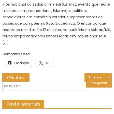
internacional ao sediar o Femedi Summit, evento que reúne
mulheres empreendedoras, lideranças políticas,
especialistas em comércio exterior e representantes de
países que compõem a Rota Bioceânica. O encontro, que
acontece nos dias 11 e 12 de julho, no auditório do Sebrae/MS,
reúne empreendedoras interessadas em impulsionar seus
[…]
Compartilhe isso:
Facebook
18+
Navegação
Primt inicia ciclo de palestras para 1,4 mil beneficiários – CGNotícias
Equipes do ‘HumanizAção’ acolhem 25 pessoas em situação de rua neste domingo (17) – Agência de Notícias
de
Pesquisar
Post
por:
Posts recentes