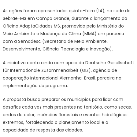
extremos
–
As ações foram apresentadas quinta-feira (14), na sede do
Agência
Sebrae-MS em Campo Grande, durante o lançamento da
de
Oficina AdaptaCidades MS, promovida pelo Ministério do
Noticias
Meio Ambiente e Mudança do Clima (MMA) em parceria
do
com a Semadesc (Secretaria de Meio Ambiente,
Governo
Desenvolvimento, Ciência, Tecnologia e Inovação).
de
Mato
A iniciativa conta ainda com apoio da Deutsche Gesellschaft
Grosso
für Internationale Zusammenarbeit (GIZ), agência de
do
cooperação internacional Alemanha-Brasil, parceira na
Sul
implementação do programa.
A proposta busca preparar os municípios para lidar com
desafios cada vez mais presentes no território, como secas,
ondas de calor, incêndios florestais e eventos hidrológicos
extremos, fortalecendo o planejamento local e a
capacidade de resposta das cidades.