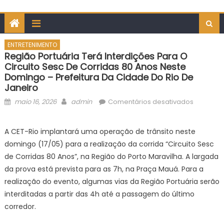
ENTRETENIMENTO
Região Portuária Terá Interdições Para O
Circuito Sesc De Corridas 80 Anos Neste
Domingo – Prefeitura Da Cidade Do Rio De
Janeiro
Posted
Author
em
maio 16, 2026
admin
Comentários desativados
on
Região
Portuária
A CET-Rio implantará uma operação de trânsito neste
terá
domingo (17/05) para a realização da corrida “Circuito Sesc
interdiçõ
de Corridas 80 Anos”, na Região do Porto Maravilha. A largada
para
da prova está prevista para as 7h, na Praça Mauá. Para a
o
realização do evento, algumas vias da Região Portuária serão
Circuito
Sesc
interditadas a partir das 4h até a passagem do último
de
corredor.
Corridas