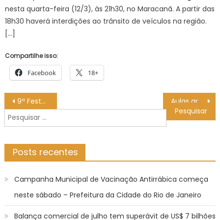
nesta quarta-feira (12/3), às 21h30, no Maracanã. A partir das
18h30 haverá interdições ao trânsito de veículos na região.
[…]
Compartilhe isso:
Facebook
18+
Navegação
9ª Festa do Queijo marca tradição e sabores em Rochedinho – CGNotícias
Aulas gratuitas de Breaking estão com inscrições abertas – CGNotícias
de
Pesquisar
Post
por:
Posts recentes
Campanha Municipal de Vacinação Antirrábica começa
neste sábado – Prefeitura da Cidade do Rio de Janeiro
Balança comercial de julho tem superávit de US$ 7 bilhões