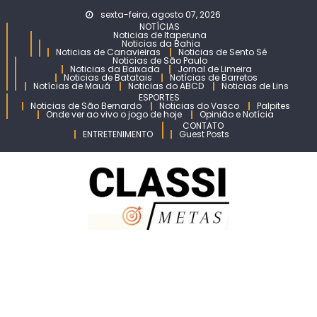
Skip
sexta-feira, agosto 07, 2026
to
NOTÍCIAS
Noticias de Itaperuna
content
Noticias da Bahia
Noticias de Canavieiras
Noticias de Sento Sé
Noticias de São Paulo
Noticias da Baixada
Jornal de Limeira
Noticias de Batatais
Notícias de Barretos
Notícias de Mauá
Noticias do ABCD
Noticias de Lins
ESPORTES
Noticias de São Bernardo
Noticias do Vasco
Palpites
Onde ver ao vivo o jogo de hoje
Opinião e Notícia
CONTATO
ENTRETENIMENTO
Guest Posts