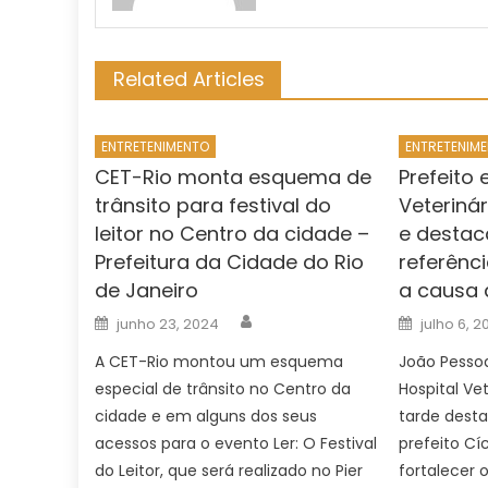
Related Articles
ENTRETENIMENTO
ENTRETENIM
CET-Rio monta esquema de
Prefeito 
trânsito para festival do
Veteriná
leitor no Centro da cidade –
e desta
Prefeitura da Cidade do Rio
referênc
de Janeiro
a causa 
Author
Posted
Posted
junho 23, 2024
julho 6, 
on
on
A CET-Rio montou um esquema
João Pesso
especial de trânsito no Centro da
Hospital Ve
cidade e em alguns dos seus
tarde desta
acessos para o evento Ler: O Festival
prefeito Cí
do Leitor, que será realizado no Pier
fortalecer