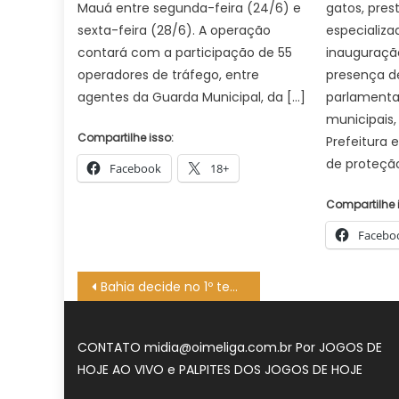
Mauá entre segunda-feira (24/6) e
gatos, pre
sexta-feira (28/6). A operação
especializa
contará com a participação de 55
inauguraçã
operadores de tráfego, entre
presença de
agentes da Guarda Municipal, da […]
parlamentar
municipais,
Compartilhe isso:
Prefeitura
de proteção
Facebook
18+
Compartilhe 
Facebo
Navegação
Bahia decide no 1º tempo e vence o Inter pelo Brasileirão Feminino
de
Post
CONTATO
midia@oimeliga.com.br
Por
JOGOS DE
HOJE AO VIVO
e
PALPITES DOS JOGOS DE HOJE