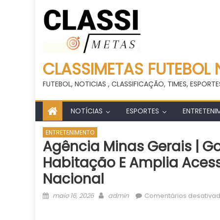
CLASSIMETAS FUTEBOL 
FUTEBOL, NOTICIAS , CLASSIFICAÇÃO, TIMES, ESPORTE
NOTÍCIAS
ESPORTES
ENTRETENI
ENTRETENIMENTO
Agência Minas Gerais | G
Habitação E Amplia Aces
Nacional
Posted
Author
maio 16, 2026
admin
Comentários desativa
on