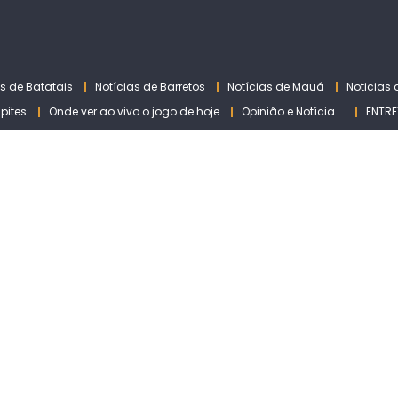
as de Batatais
Notícias de Barretos
Notícias de Mauá
Noticias
lpites
Onde ver ao vivo o jogo de hoje
Opinião e Notícia
ENTRE