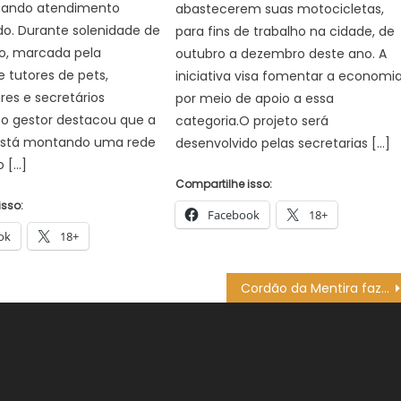
stando atendimento
abastecerem suas motocicletas,
do. Durante solenidade de
para fins de trabalho na cidade, de
o, marcada pela
outubro a dezembro deste ano. A
 tutores de pets,
iniciativa visa fomentar a economia
es e secretários
por meio de apoio a essa
 o gestor destacou que a
categoria.O projeto será
 está montando uma rede
desenvolvido pelas secretarias […]
 […]
Compartilhe isso:
isso:
Facebook
18+
ok
18+
Cordão da Mentira faz ato na Paulista para lembrar Crimes de Maio