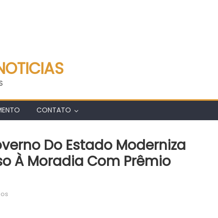
NOTICIAS
S
MENTO
CONTATO
overno Do Estado Moderniza
so À Moradia Com Prêmio
em
dos
Agência
Minas