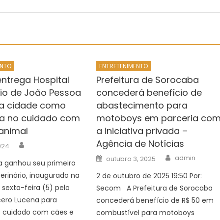
ENTO
ENTRETENIMENTO
entrega Hospital
Prefeitura de Sorocaba
rio de João Pessoa
concederá benefício de
ca cidade como
abastecimento para
ia no cuidado com
motoboys em parceria co
animal
a iniciativa privada –
Agência de Notícias
Author
2024
Author
Posted
admin
outubro 3, 2025
a ganhou seu primeiro
on
terinário, inaugurado na
2 de outubro de 2025 19:50 Por:
 sexta-feira (5) pelo
Secom A Prefeitura de Sorocaba
cero Lucena para
concederá benefício de R$ 50 em
 o cuidado com cães e
combustível para motoboys