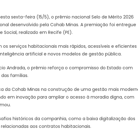
Gerais
|
sta sexta-feira (15/5), o prêmio nacional Selo de Mérito 2026
Governo
ional desenvolvido pela Cohab Minas. A premiação foi entregue
do
 Social, realizado em Recife (PE).
Estado
moderniza
os serviços habitacionais mais rápidos, acessíveis e eficientes
habitação
teligência artificial e novos modelos de gestão pública.
e
amplia
ácio Andrada, o prêmio reforça o compromisso do Estado com
acesso
das famílias.
à
moradia
ica da Cohab Minas na construção de uma gestão mais modern
com
indo em inovação para ampliar o acesso à moradia digna, com
prêmio
irmou.
nacional
afios históricos da companhia, como a baixa digitalização dos
s relacionadas aos contratos habitacionais.