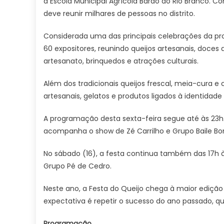
à Escola Municipal Agrícola Barão do Rio Branco. C
deve reunir milhares de pessoas no distrito.
Considerada uma das principais celebrações da pr
60 expositores, reunindo queijos artesanais, doces
artesanato, brinquedos e atrações culturais.
Além dos tradicionais queijos frescal, meia-cura 
artesanais, gelatos e produtos ligados à identidade 
A programação desta sexta-feira segue até às 23h. A
acompanha o show de Zé Carrilho e Grupo Baile B
No sábado (16), a festa continua também das 17h à
Grupo Pé de Cedro.
Neste ano, a Festa do Queijo chega à maior edição 
expectativa é repetir o sucesso do ano passado, 
Programação