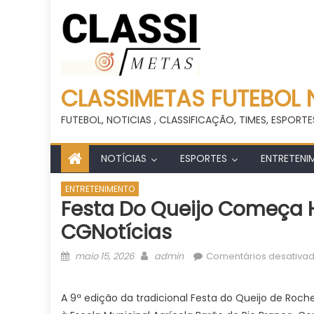
CLASSIMETAS FUTEBOL 
FUTEBOL, NOTICIAS , CLASSIFICAÇÃO, TIMES, ESPORTE
NOTÍCIAS
ESPORTES
ENTRETENI
ENTRETENIMENTO
Festa Do Queijo Começa 
CGNotícias
Posted
Author
maio 15, 2026
admin
Comentários desativa
on
A 9ª edição da tradicional Festa do Queijo de Roche