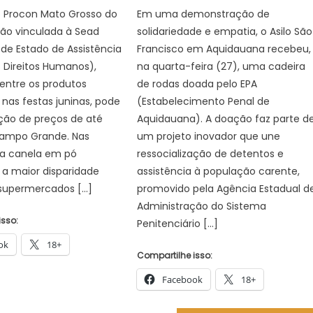
o Procon Mato Grosso do
Em uma demonstração de
ição vinculada à Sead
solidariedade e empatia, o Asilo São
 de Estado de Assistência
Francisco em Aquidauana recebeu,
s Direitos Humanos),
na quarta-feira (27), uma cadeira
 entre os produtos
de rodas doada pelo EPA
s nas festas juninas, pode
(Estabelecimento Penal de
ção de preços de até
Aquidauana). A doação faz parte d
ampo Grande. Nas
um projeto inovador que une
, a canela em pó
ressocialização de detentos e
a maior disparidade
assistência à população carente,
 supermercados […]
promovido pela Agência Estadual d
Administração do Sistema
isso:
Penitenciário […]
ok
18+
Compartilhe isso:
Facebook
18+