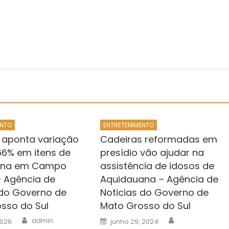
ENTO
ENTRETENIMENTO
 aponta variação
Cadeiras reformadas em
66% em itens de
presídio vão ajudar na
nina em Campo
assistência de idosos de
 Agência de
Aquidauana – Agência de
 do Governo de
Noticias do Governo de
sso do Sul
Mato Grosso do Sul
Author
Author
Posted
admin
2026
junho 29, 2024
on