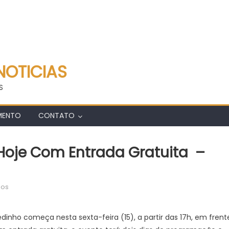
NOTICIAS
S
MENTO
CONTATO
Hoje Com Entrada Gratuita –
em
dos
Festa
do
dinho começa nesta sexta-feira (15), a partir das 17h, em frent
Queijo