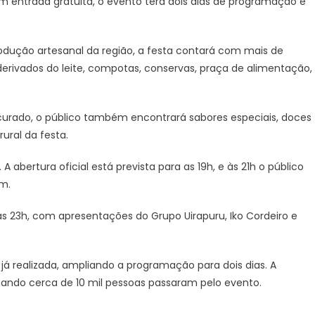
om entrada gratuita, o evento terá dois dias de programação e
começa
hoje
com
odução artesanal da região, a festa contará com mais de
entrada
 derivados do leite, compotas, conservas, praça de alimentação,
gratuita
–
CGNotícias
e curado, o público também encontrará sabores especiais, doces
rural da festa.
 abertura oficial está prevista para as 19h, e às 21h o público
om.
s 23h, com apresentações do Grupo Uirapuru, Iko Cordeiro e
já realizada, ampliando a programação para dois dias. A
quando cerca de 10 mil pessoas passaram pelo evento.