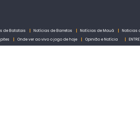
as de Batatais
Notícias de Barretos
Notícias de Mauá
Noticias
lpites
Onde ver ao vivo o jogo de hoje
Opinião e Notícia
ENTRE