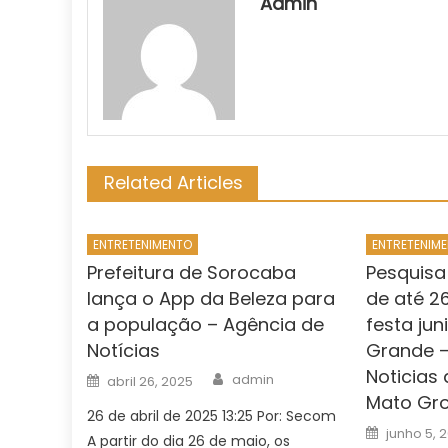
Admin
Related Articles
ENTRETENIMENTO
ENTRETENIM
Prefeitura de Sorocaba
Pesquisa
lança o App da Beleza para
de até 2
a população – Agência de
festa ju
Notícias
Grande –
Noticias
Author
Posted
admin
abril 26, 2025
on
Mato Gro
26 de abril de 2025 13:25 Por: Secom
Posted
junho 5, 
A partir do dia 26 de maio, os
on