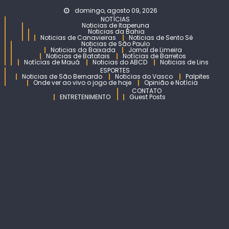
Skip
domingo, agosto 09, 2026
to
NOTÍCIAS
Noticias de Itaperuna
content
Noticias da Bahia
Noticias de Canavieiras
Noticias de Sento Sé
Noticias de São Paulo
Noticias da Baixada
Jornal de Limeira
Noticias de Batatais
Notícias de Barretos
Notícias de Mauá
Noticias do ABCD
Noticias de Lins
ESPORTES
Noticias de São Bernardo
Noticias do Vasco
Palpites
Onde ver ao vivo o jogo de hoje
Opinião e Notícia
CONTATO
ENTRETENIMENTO
Guest Posts