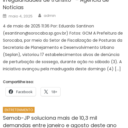
Notícias
Author
Posted
admin
maio 4, 2025
on
4 de maio de 2025 11:36 Por: Eduardo Santinon
(
esantinon@sorocaba.sp.gov.br
) Fotos: GCM A Prefeitura de
Sorocaba, por meio do Setor de Fiscalização de Posturas da
Secretaria de Planejamento e Desenvolvimento Urbano
(Seplan), vistoriou 17 estabelecimentos alvos de denúncia
de perturbação de sossego, durante ação no sábado (3). A
iniciativa avançou pela madrugada deste domingo (4) […]
Compartilhe isso:
Facebook
18+
ENTRETENIMENTO
Semob-JP soluciona mais de 10,3 mil
demandas entre janeiro e agosto deste ano