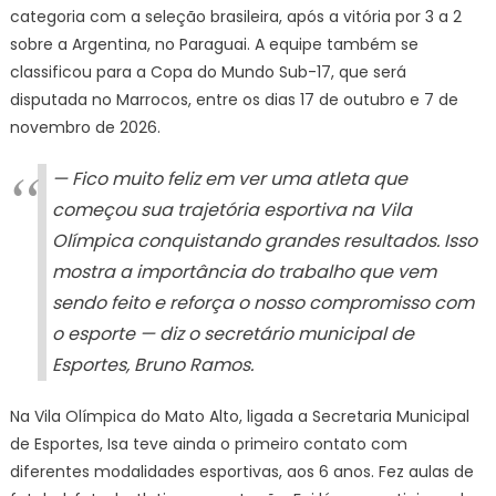
Sul-
categoria com a seleção brasileira, após a vitória por 3 a 2
America
sobre a Argentina, no Paraguai. A equipe também se
de
classificou para a Copa do Mundo Sub-17, que será
Futebol
disputada no Marrocos, entre os dias 17 de outubro e 7 de
Feminino
novembro de 2026.
Sub-
17
— Fico muito feliz em ver uma atleta que
com
começou sua trajetória esportiva na Vila
o
Brasil
Olímpica conquistando grandes resultados. Isso
–
mostra a importância do trabalho que vem
Prefeitur
sendo feito e reforça o nosso compromisso com
da
o esporte — diz o secretário municipal de
Cidade
Esportes, Bruno Ramos.
do
Rio
de
Na Vila Olímpica do Mato Alto, ligada a Secretaria Municipal
Janeiro
de Esportes, Isa teve ainda o primeiro contato com
diferentes modalidades esportivas, aos 6 anos. Fez aulas de