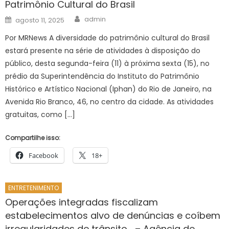
Patrimônio Cultural do Brasil
Author
Posted
admin
agosto 11, 2025
on
Por MRNews A diversidade do patrimônio cultural do Brasil
estará presente na série de atividades à disposição do
público, desta segunda-feira (11) à próxima sexta (15), no
prédio da Superintendência do Instituto do Patrimônio
Histórico e Artístico Nacional (Iphan) do Rio de Janeiro, na
Avenida Rio Branco, 46, no centro da cidade. As atividades
gratuitas, como […]
Compartilhe isso:
Facebook
18+
ENTRETENIMENTO
Operações integradas fiscalizam
estabelecimentos alvo de denúncias e coíbem
irregularidades de trânsito – Agência de