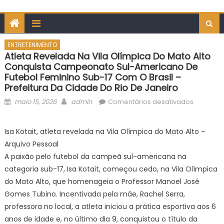
ENTRETENIMENTO
Atleta Revelada Na Vila Olímpica Do Mato Alto
Conquista Campeonato Sul-Americano De
Futebol Feminino Sub-17 Com O Brasil –
Prefeitura Da Cidade Do Rio De Janeiro
Posted
Author
em
maio 15, 2026
admin
Comentários desativados
on
Atleta
revelada
Isa Kotait, atleta revelada na Vila Olímpica do Mato Alto –
na
Arquivo Pessoal
Vila
A paixão pelo futebol da campeã sul-americana na
Olímpica
categoria sub-17, Isa Kotait, começou cedo, na Vila Olímpica
do
do Mato Alto, que homenageia o Professor Manoel José
Mato
Alto
Gomes Tubino. Incentivada pela mãe, Rachel Serra,
conquist
professora no local, a atleta iniciou a prática esportiva aos 6
Campeo
anos de idade e, no último dia 9, conquistou o título da