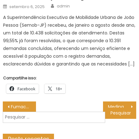
Author
Posted
admin
setembro 6, 2025
on
A Superintendência Executiva de Mobilidade Urbana de João
Pessoa (Semob-JP) recebeu, de janeiro a agosto desde ano,
um total de 10.438 solicitações de atendimento. Destas
99,55% já foram resolvidas, o que corresponde a 10.391
demandas concluídas, oferecendo um serviço eficiente e
acessível à população com o registro demandas,
esclarecendo dúvidas e garantindo que as necessidades […]
Compartilhe isso:
Facebook
18+
Navegação
Fumacê percorre sete bairros nesta sexta-feira – CGNotícias
Medina, Filipinho e Alejo avançam às oitavas de etapa na Nova Zelândia
de
Pesquisar
Post
por:
Posts recentes