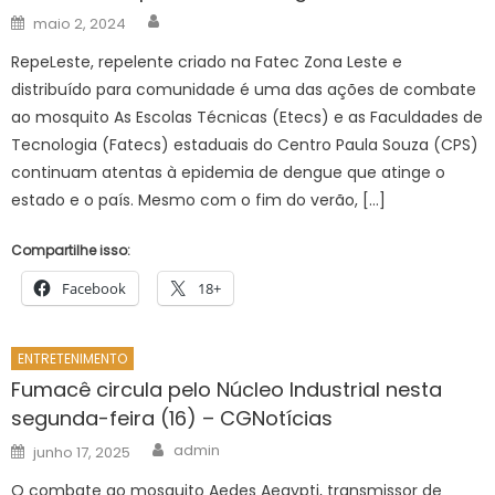
Author
Posted
maio 2, 2024
on
RepeLeste, repelente criado na Fatec Zona Leste e
distribuído para comunidade é uma das ações de combate
ao mosquito As Escolas Técnicas (Etecs) e as Faculdades de
Tecnologia (Fatecs) estaduais do Centro Paula Souza (CPS)
continuam atentas à epidemia de dengue que atinge o
estado e o país. Mesmo com o fim do verão, […]
Compartilhe isso:
Facebook
18+
ENTRETENIMENTO
Fumacê circula pelo Núcleo Industrial nesta
segunda-feira (16) – CGNotícias
Author
Posted
admin
junho 17, 2025
on
O combate ao mosquito Aedes Aegypti, transmissor de