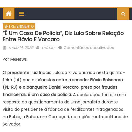
ENTRETENIMENTO
“É Um Caso De Polícia”, Diz Lula Sobre Relação
Entre Flávio E Vorcaro
Posted
Author
em
maio 14, 2026
admin
Comentários desativados
on
“É
Por MRNews
um
caso
O presidente Luiz Inácio Lula da Silva afirmou nesta quinta-
de
feira (14) que os
vínculos entre o senador Flávio Bolsonaro
polícia”,
(PL-RJ) e o banqueiro Daniel Vorcaro, preso por fraudes
diz
financeiras, é um caso de polícia
. A declaração foi feita em
Lula
sobre
resposta ao questionamento de uma jornalista durante
relação
visita do presidente à fábrica de fertilizantes nitrogenados
entre
na Bahia, a Fafen, em Camaçari, na região metropolitana de
Flávio
Salvador.
e