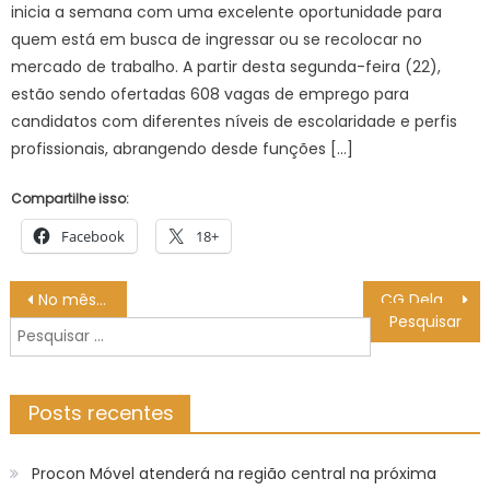
inicia a semana com uma excelente oportunidade para
quem está em busca de ingressar ou se recolocar no
mercado de trabalho. A partir desta segunda-feira (22),
estão sendo ofertadas 608 vagas de emprego para
candidatos com diferentes níveis de escolaridade e perfis
profissionais, abrangendo desde funções […]
Compartilhe isso:
Facebook
18+
Navegação
No mês dedicado à doação de leite, Banco de Leite Humano do HRMS precisa de doadoras – Agência de Noticias do Governo de Mato Grosso do Sul
CG Delas amplia capacitação feminina na Capital – CGNotícias
de
Pesquisar
Post
por:
Posts recentes
Procon Móvel atenderá na região central na próxima