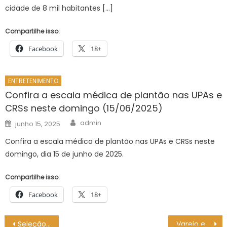
cidade de 8 mil habitantes […]
Compartilhe isso:
Facebook
18+
ENTRETENIMENTO
Confira a escala médica de plantão nas UPAs e
CRSs neste domingo (15/06/2025)
Author
Posted
admin
junho 15, 2025
on
Confira a escala médica de plantão nas UPAs e CRSs neste
domingo, dia 15 de junho de 2025.
Compartilhe isso:
Facebook
18+
Navegação
Seleção cursos técnicos 2026/2: resultado preliminar dos pedidos de isenção da taxa de inscrição – IFSP
Varejo e indústria criticam fim da “taxa das blusinhas”