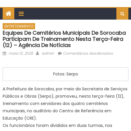
ENTRETENIMENTO
Equipes De Cemitérios Municipais De Sorocaba
Participam De Treinamento Nesta Terça-Feira
(12) – Agência De Notícias
Posted
Author
em
maio 13, 2026
admin
Comentários desativados
on
Equipes
de
cemitéri
Fotos: Serpo
municipa
de
A Prefeitura de Sorocaba, por meio da Secretaria de Serviços
Sorocab
Públicos e Obras (Serpo), promoveu, nesta terça-feira (12),
particip
treinamento com servidores dos quatro cemitérios
de
municipais, no auditório do Centro de Referência em
treiname
Educação (CRE).
nesta
Os funcionários foram divididos em duas turmas, nos
terça-