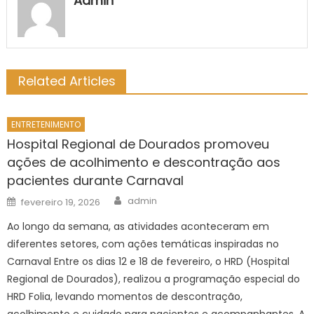
Admin
Related Articles
ENTRETENIMENTO
Hospital Regional de Dourados promoveu
ações de acolhimento e descontração aos
pacientes durante Carnaval
Author
Posted
admin
fevereiro 19, 2026
on
Ao longo da semana, as atividades aconteceram em
diferentes setores, com ações temáticas inspiradas no
Carnaval Entre os dias 12 e 18 de fevereiro, o HRD (Hospital
Regional de Dourados), realizou a programação especial do
HRD Folia, levando momentos de descontração,
acolhimento e cuidado para pacientes e acompanhantes. A