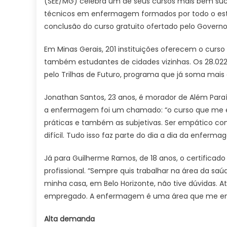
(SEE/MG) celebra um de seus cursos mais bem suce
técnicos em enfermagem formados por todo o esta
conclusão do curso gratuito ofertado pelo Govern
Em Minas Gerais, 201 instituições oferecem o cu
também estudantes de cidades vizinhas. Os 28.02
pelo Trilhas de Futuro, programa que já soma mais 
Jonathan Santos, 23 anos, é morador de Além Paraí
a enfermagem foi um chamado: “o curso que me esc
práticas e também as subjetivas. Ser empático c
difícil. Tudo isso faz parte do dia a dia da enferma
Já para Guilherme Ramos, de 18 anos, o certificado
profissional. “Sempre quis trabalhar na área da sa
minha casa, em Belo Horizonte, não tive dúvidas. A
empregado. A enfermagem é uma área que me enca
Alta demanda