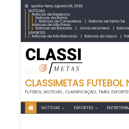
Skip
quinta-feira, agosto 06, 2026
to
NOTÍCIAS
Noticias de Itaperuna
content
Noticias da Bahia
Noticias de Canavieiras
Noticias de Sento Sé
Noticias de São Paulo
Noticias da Baixada
Jornal de Limeira
Notici
ESPORTES
Noticias de São Bernardo
Noticias do Vasco
Pa
CLASSIMETAS FUTEBOL 
FUTEBOL, NOTICIAS , CLASSIFICAÇÃO, TIMES, ESPORTE
NOTÍCIAS
ESPORTES
ENTRETENI