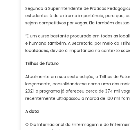
Segundo a Superintendente de Práticas Pedagógicas
estudantes é de extrema importância, para que, c
sejam competitivos por vagas. Ela também destac
“É um curso bastante procurado em todas as localid
e humana também. A Secretaria, por meio do Trilh
localidades, devido à importância no contexto socia
Trilhas de futuro
Atualmente em sua sexta edição, o Trilhas de Futu
lançamento, consolidando-se como uma das maiores 
2021, o programa já ofereceu cerca de 374 mil vag
recentemente ultrapassou a marca de 100 mil for
A data
O Dia Internacional da Enfermagem e do Enfermeiro