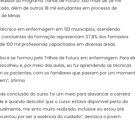
didos do Programa Trilhas de Futuro. São mais de 28 mil
|
do, além de outros 18 mil estudantes em processo de
Curso
o de Minas.
técnico
do
rso técnico em enfermagem em 133 municípios, atendendo
Trilhas
2 concluintes da formação representam 37,8% dos formados
de
Futuro
de 100 mil profissionais capacitados em diversas áreas.
se
ba e se formou pelo Trilhas de Futuro em enfermagem. Para el
destaca
no
olheu e, por meio das aulas, eu fui aprendendo as técnicas
Dia
om os pacientes, com os familiares que passam por um momen
Internacional
gem”, afirma.
da
Enfermagem
 de conclusão do curso foi um meio para alavancar a carreira
úde e quando descobri que o curso estava disponível perto da
tualmente, me sinto muito realizado, inclusive eu estou até
ntou por ser a essência do cuidado”, destaca o jovem.