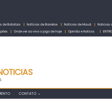
as de Batatais
Notícias de Barretos
Notícias de Mauá
Noticias
lpites
Onde ver ao vivo o jogo de hoje
Opinião e Notícia
ENTRE
NOTICIAS
S
MENTO
CONTATO