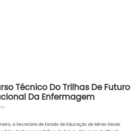
rso Técnico Do Trilhas De Futuro
nacional Da Enfermagem
em
dos
Agência
Minas
eiro, a Secretaria de Estado de Educação de Minas Gerais
Gerais