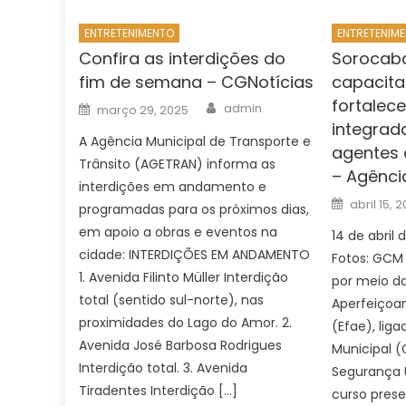
ENTRETENIMENTO
ENTRETENIM
Confira as interdições do
Sorocab
fim de semana – CGNotícias
capacita
fortalec
Author
Posted
admin
março 29, 2025
on
integrad
A Agência Municipal de Transporte e
agentes 
Trânsito (AGETRAN) informa as
– Agênci
interdições em andamento e
Posted
abril 15, 
programadas para os próximos dias,
on
em apoio a obras e eventos na
14 de abril 
cidade: INTERDIÇÕES EM ANDAMENTO
Fotos: GCM 
1. Avenida Filinto Müller Interdição
por meio d
total (sentido sul-norte), nas
Aperfeiçoa
proximidades do Lago do Amor. 2.
(Efae), liga
Avenida José Barbosa Rodrigues
Municipal (
Interdição total. 3. Avenida
Segurança U
Tiradentes Interdição […]
curso prese