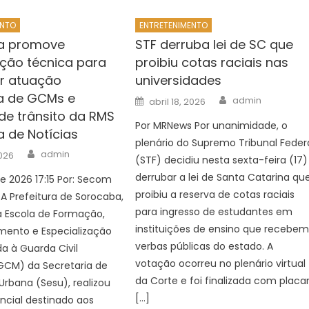
ENTO
ENTRETENIMENTO
a promove
STF derruba lei de SC que
ção técnica para
proibiu cotas raciais nas
er atuação
universidades
a de GCMs e
Author
Posted
admin
abril 18, 2026
on
de trânsito da RMS
Por MRNews Por unanimidade, o
a de Notícias
plenário do Supremo Tribunal Feder
Author
admin
2026
(STF) decidiu nesta sexta-feira (17)
derrubar a lei de Santa Catarina qu
de 2026 17:15 Por: Secom
proibiu a reserva de cotas raciais
A Prefeitura de Sorocaba,
para ingresso de estudantes em
a Escola de Formação,
instituições de ensino que recebe
mento e Especialização
verbas públicas do estado. A
da à Guarda Civil
votação ocorreu no plenário virtual
GCM) da Secretaria de
da Corte e foi finalizada com placa
rbana (Sesu), realizou
[…]
ncial destinado aos