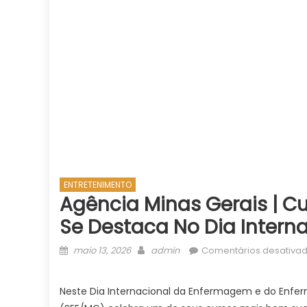
ENTRETENIMENTO
Agência Minas Gerais | Cu
Se Destaca No Dia Inter
Posted
Author
maio 13, 2026
admin
Comentários desativa
on
Neste Dia Internacional da Enfermagem e do Enferm