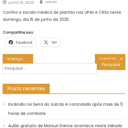
Author
Posted
admin
junho 15, 2025
on
Confira a escala médica de plantão nas UPAs e CRSs neste
domingo, dia 15 de junho de 2025.
Compartilhe isso:
Facebook
18+
Navegação
Lançamento da Festa de Frei Galvão 2026 – Prefeitura Estância Turística Guaratinguetá
Carol Santiago é ouro, o 37º pódio do país no Internacional de Berlim
de
Pesquisar
Post
por:
Posts recentes
Incêndio na Serra do Vulcão é controlado após mais de 11
horas de combate
Aulão gratuito de Matsuri Dance acontece neste sábado