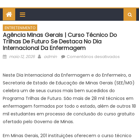
ENTRETENIMENTO
Agência Minas Gerais | Curso Técnico Do
Trilhas De Futuro Se Destaca No Dia
Internacional Da Enfermagem
Posted
Author
em
maio 12, 2026
admin
Comentários desativados
on
Agência
Minas
Neste Dia Internacional da Enfermagem e do Enfermeiro, a
Gerais
Secretaria de Estado de Educação de Minas Gerais (SEE/MG)
|
celebra um de seus cursos mais bem sucedidos do
Curso
Programa Trilhas de Futuro. São mais de 28 mil técnicos em
técnico
enfermagem formados por todo o estado, além de outros 18
do
Trilhas
mil estudantes em processo de conclusão do curso gratuito
de
ofertado pelo Governo de Minas.
Futuro
se
Em Minas Gerais, 201 instituições oferecem o curso técnico