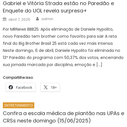
Gabriel e Vitória Strada estão no Paredão e
Enquete do UOL revela surpresa+
Author
Posted
admin
abril 7, 2025
on
Por MRNews BBB25: Após eliminação de Daniele Hypolito,
novo Paredão tem brother como favorito para sair A reta
final do Big Brother Brasil 25 está cada vez mais intensa.
Neste domingo, 6 de abril, Daniele Hypolito foi eliminada no
13º Paredão do programa com 50,37% dos votos, encerrando
sua jornada marcada por disciplina, emoção e […]
Compartilhe isso:
Facebook
18+
ENTRETENIMENTO
Confira a escala médica de plantão nas UPAs e
CRSs neste domingo (15/06/2025)