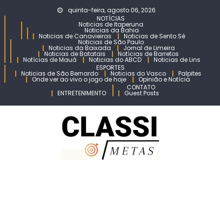
Skip
quinta-feira, agosto 06, 2026
to
NOTÍCIAS
Noticias de Itaperuna
content
Noticias da Bahia
Noticias de Canavieiras
Noticias de Sento Sé
Noticias de São Paulo
Noticias da Baixada
Jornal de Limeira
Noticias de Batatais
Notícias de Barretos
Notícias de Mauá
Noticias do ABCD
Noticias de Lins
ESPORTES
Noticias de São Bernardo
Noticias do Vasco
Palpites
Onde ver ao vivo o jogo de hoje
Opinião e Notícia
CONTATO
ENTRETENIMENTO
Guest Posts