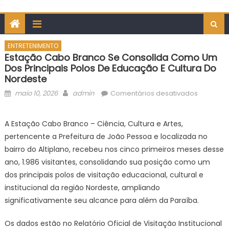
ENTRETENIMENTO
Estação Cabo Branco Se Consolida Como Um
Dos Principais Polos De Educação E Cultura Do
Nordeste
Posted
Author
em
maio 10, 2026
admin
Comentários desativados
on
Estação
Cabo
A Estação Cabo Branco – Ciência, Cultura e Artes,
Branco
pertencente a Prefeitura de João Pessoa e localizada no
se
bairro do Altiplano, recebeu nos cinco primeiros meses desse
consolid
ano, 1.986 visitantes, consolidando sua posição como um
como
dos principais polos de visitação educacional, cultural e
um
dos
institucional da região Nordeste, ampliando
principai
significativamente seu alcance para além da Paraíba.
polos
de
Os dados estão no Relatório Oficial de Visitação Institucional