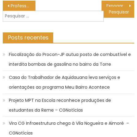
Navegação
Professor colombiano disputa prêmio de cinema com Wagner Moura
Expoagro expõe ambiente de negócios favorável que garante investimentos em diferentes setores
de
Pesquisar
Post
por:
Posts recentes
Fiscalização do Procon-JP autua posto de combustível e
interdita bombas de gasolina no bairro da Torre
Casa do Trabalhador de Aquidauana leva serviços e
orientações ao programa Meu Bairro Acontece
Projeto MPT na Escola reconhece produções de
estudantes da Reme – CGNotícias
Vira CG Infraestrutura chega à Vila Nogueira e Aimoré –
CGNotícias