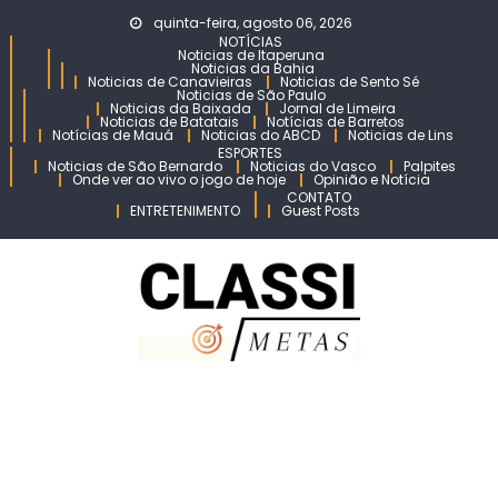
Skip
quinta-feira, agosto 06, 2026
to
NOTÍCIAS
Noticias de Itaperuna
content
Noticias da Bahia
Noticias de Canavieiras
Noticias de Sento Sé
Noticias de São Paulo
Noticias da Baixada
Jornal de Limeira
Noticias de Batatais
Notícias de Barretos
Notícias de Mauá
Noticias do ABCD
Noticias de Lins
ESPORTES
Noticias de São Bernardo
Noticias do Vasco
Palpites
Onde ver ao vivo o jogo de hoje
Opinião e Notícia
CONTATO
ENTRETENIMENTO
Guest Posts