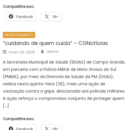
Compartilhe isso:
Facebook
18+
ENTRETENIMENTO
“cuidando de quem cuida” – CGNotícias
Author
Posted
admin
maio 29, 2025
on
A Secretaria Municipal de Saúde (SESAU) de Campo Grande,
em parceria com a Polícia Militar de Mato Grosso do Sul
(PMMS), por meio da Diretoria de Saúde da PM (DSAU),
realiza nesta quinta-feira (29), mais uma ação de
vacinação contra a gripe, direcionada aos policiais militares.
A ação reforça o compromisso conjunto de proteger quem
[…]
Compartilhe isso:
Facebook
18+