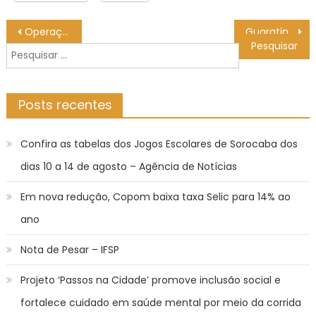
Navegação
Operação de fiscalização de trânsito aborda 382 veículos na Zona Norte – Agência de Notícias
Guaratinguetá conquista investimento de R$ 60 milhões para pavimentação das estradas do Taboão e dos Pilões
de
Pesquisar
Post
por:
Posts recentes
Confira as tabelas dos Jogos Escolares de Sorocaba dos
dias 10 a 14 de agosto – Agência de Notícias
Em nova redução, Copom baixa taxa Selic para 14% ao
ano
Nota de Pesar – IFSP
Projeto ‘Passos na Cidade’ promove inclusão social e
fortalece cuidado em saúde mental por meio da corrida