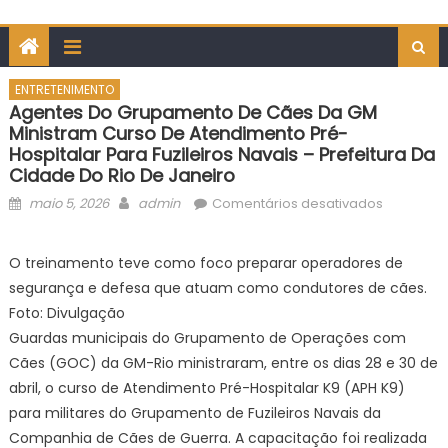
ENTRETENIMENTO
Agentes Do Grupamento De Cães Da GM
Ministram Curso De Atendimento Pré-
Hospitalar Para Fuzileiros Navais – Prefeitura Da
Cidade Do Rio De Janeiro
Posted
Author
em
maio 5, 2026
admin
Comentários desativados
on
Agentes
do
O treinamento teve como foco preparar operadores de
Grupame
segurança e defesa que atuam como condutores de cães.
de
Foto: Divulgação
Cães
Guardas municipais do Grupamento de Operações com
da
Cães (GOC) da GM-Rio ministraram, entre os dias 28 e 30 de
GM
ministram
abril, o curso de Atendimento Pré-Hospitalar K9 (APH K9)
curso
para militares do Grupamento de Fuzileiros Navais da
de
Companhia de Cães de Guerra. A capacitação foi realizada