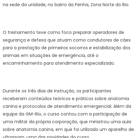
atendime
na sede da unidade, no bairro da Penha, Zona Norte do Rio.
pré-
hospitalar
para
fuzileiros
O treinamento teve como foco preparar operadores de
navais
segurança e defesa que atuam como condutores de cães
–
para a prestação de primeiros socorros e estabilização dos
Prefeitura
animais em situações de emergência, até o
da
encaminhamento para atendimento especializado.
Cidade
do
Rio
de
Durante os três dias de instrução, os participantes
Janeiro
receberam conteúdos teóricos e práticos sobre anatomia
canina e protocolos de atendimento emergencial. Além da
equipe da GM-Rio, o curso contou com a participação de
uma militar da própria corporação, que ministrou uma aula
sobre anatomia canina, em que foi utilizado um aparelho de
ultrassom, uma das novidades do curso.