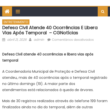
ENTRETENIMENTO
Defesa Civil Atende 40 Ocorrências E Libera
Vias Após Temporal – CGNotícias
Posted
Author
em
abril 21, 2026
admin
Comentários desativados
on
Defesa
Civil
Defesa Civil atende 40 ocorrências e libera vias após
atende
temporal
40
ocorrênci
A Coordenadoria Municipal de Proteção e Defesa Civil
e
atendeu, mais de 40 ocorrências após o temporal registrado
libera
no último domingo (19). A maior parte dos
vias
atendimentos está relacionados à queda de árvores.
após
temporal
Mais de 30 registros realizados através do telefone 199 foram
–
finalizados ainda no dia do temporal, além de outras
CGNotícia