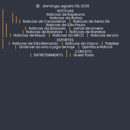
Skip
domingo, agosto 09, 2026
to
NOTÍCIAS
Noticias de Itaperuna
content
Noticias da Bahia
Noticias de Canavieiras
Noticias de Sento Sé
Noticias de São Paulo
Noticias da Baixada
Jornal de Limeira
Noticias de Batatais
Notícias de Barretos
Notícias de Mauá
Noticias do ABCD
Noticias de Lins
ESPORTES
Noticias de São Bernardo
Noticias do Vasco
Palpites
Onde ver ao vivo o jogo de hoje
Opinião e Notícia
CONTATO
ENTRETENIMENTO
Guest Posts