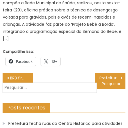
compõe a Rede Municipal de Saúde, realizou, nesta sexta-
feira (29), oficina prática sobre a técnica de desengasgo
voltada para grávidas, pais e avós de recém-nascidos e
crianças. A atividade faz parte do ‘Projeto Bebê a Bordo’,
integrando a programação especial da Semana do Bebê, e
[…]
Compartilhe isso:
Facebook
18+
Navegação
BRB firma acordo para transferir ativos comprados do Banco Master
Prefeitura de João Pessoa inicia força-tarefa para combater descarte irregular de lixo na Capital
de
Pesquisar
Post
por:
Posts recentes
Prefeitura fecha ruas do Centro Histórico para atividades