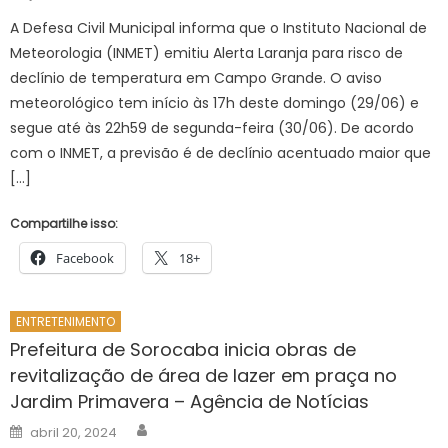
on
A Defesa Civil Municipal informa que o Instituto Nacional de
Meteorologia (INMET) emitiu Alerta Laranja para risco de
declínio de temperatura em Campo Grande. O aviso
meteorológico tem início às 17h deste domingo (29/06) e
segue até às 22h59 de segunda-feira (30/06). De acordo
com o INMET, a previsão é de declínio acentuado maior que
[…]
Compartilhe isso:
Facebook
18+
ENTRETENIMENTO
Prefeitura de Sorocaba inicia obras de
revitalização de área de lazer em praça no
Jardim Primavera – Agência de Notícias
Author
Posted
abril 20, 2024
on