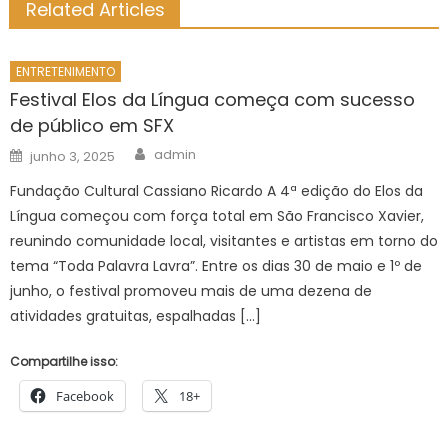
Related Articles
ENTRETENIMENTO
Festival Elos da Língua começa com sucesso
de público em SFX
Author
Posted
admin
junho 3, 2025
on
Fundação Cultural Cassiano Ricardo A 4ª edição do Elos da
Língua começou com força total em São Francisco Xavier,
reunindo comunidade local, visitantes e artistas em torno do
tema “Toda Palavra Lavra”. Entre os dias 30 de maio e 1º de
junho, o festival promoveu mais de uma dezena de
atividades gratuitas, espalhadas […]
Compartilhe isso:
Facebook
18+