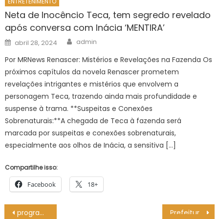
ENTRETENIMENTO
Neta de Inocêncio Teca, tem segredo revelado
após conversa com Inácia ‘MENTIRA’
Author
Posted
admin
abril 28, 2024
on
Por MRNews Renascer: Mistérios e Revelações na Fazenda Os
próximos capítulos da novela Renascer prometem
revelações intrigantes e mistérios que envolvem a
personagem Teca, trazendo ainda mais profundidade e
suspense à trama. **Suspeitas e Conexões
Sobrenaturais:**A chegada de Teca à fazenda será
marcada por suspeitas e conexões sobrenaturais,
especialmente aos olhos de Inácia, a sensitiva […]
Compartilhe isso:
Facebook
18+
Navegação
programa que alia manutenção proativa, seguraná viária, redução de custos e otimização – Agência de Noticias do Governo de Mato Grosso do Sul
Prefeitura de João Pessoa entrega crachás para ambulantes da Orla e lança sistema Cemitech