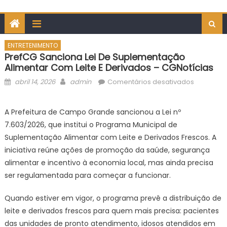
ENTRETENIMENTO
PrefCG Sanciona Lei De Suplementação
Alimentar Com Leite E Derivados – CGNotícias
Posted
Author
em
abril 14, 2026
admin
Comentários desativados
on
PrefCG
sanciona
A Prefeitura de Campo Grande sancionou a Lei nº
lei
7.603/2026, que institui o Programa Municipal de
de
Suplementação Alimentar com Leite e Derivados Frescos. A
suplemen
iniciativa reúne ações de promoção da saúde, segurança
alimentar
alimentar e incentivo à economia local, mas ainda precisa
com
leite
ser regulamentada para começar a funcionar.
e
derivado
Quando estiver em vigor, o programa prevê a distribuição de
–
leite e derivados frescos para quem mais precisa: pacientes
CGNotícia
das unidades de pronto atendimento, idosos atendidos em