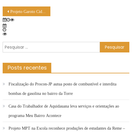
Navegação
Projeto Garoto Cidadão abre vagas para o período matutino em Bonito – Prefeitura Municipal de Bonito
de
Post
Pesquisar
por:
Posts recentes
Fiscalização do Procon-JP autua posto de combustível e interdita
bombas de gasolina no bairro da Torre
Casa do Trabalhador de Aquidauana leva serviços e orientações ao
programa Meu Bairro Acontece
Projeto MPT na Escola reconhece produções de estudantes da Reme –