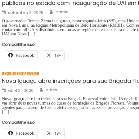
públicos no estado com inauguração de UAI em
Author
Posted
admin
setembro 8, 2025
on
O governador Romeu Zema inaugurou, nesta segunda-feira (8/9), uma Unida
em Nova Lima, na Região Metropolitana de Belo Horizonte (RMBH). Com este
contar com 58 UAIs distribuídas em todas as regiões do estado. Para o chefe 
UAI em Nova […]
Compartilhe isso:
Facebook
18+
ENTRETENIMENTO
Nova Iguaçu abre inscrições para sua Brigada Flo
Author
Posted
admin
abril 21, 2026
on
Nova Iguaçu abre inscrições para sua Brigada Florestal Voluntária 15 de abri
vai abrir duas novas turmas do curso de formação da Brigada Florestal Voluntá
agentes para atuarem de forma efetiva e segura em ações de prevenção e respos
[…]
Compartilhe isso:
Facebook
18+