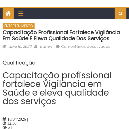
ENTRETENIMENTO
Capacitação Profissional Fortalece Vigilância
Em Saúde E Eleva Qualidade Dos Serviços
Posted
Author
em
abril 10, 2026
admin
Comentários desativados
on
Capacita
profission
Qualificação
fortalece
Capacitação profissional
Vigilância
em
fortalece Vigilância em
Saúde
Saúde e eleva qualidade
e
dos serviços
eleva
qualidad
dos
serviços
10/04/2026 |
12:30 |
54