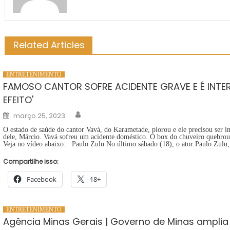
Related Articles
ENTRETENIMENTO
FAMOSO CANTOR SOFRE ACIDENTE GRAVE E É INTER
EFEITO'
Author
Posted
março 25, 2023
on
O estado de saúde do cantor Vavá, do Karametade, piorou e ele precisou ser 
dele, Márcio. Vavá sofreu um acidente doméstico. O box do chuveiro quebrou
Veja no vídeo abaixo: Paulo Zulu No último sábado (18), o ator Paulo Zulu
Compartilhe isso:
Facebook
18+
ENTRETENIMENTO
Agência Minas Gerais | Governo de Minas amplia 