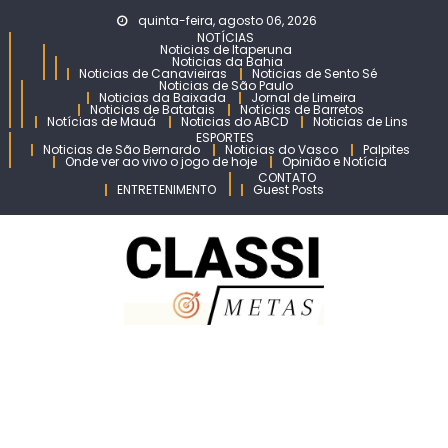
Skip
quinta-feira, agosto 06, 2026
to
NOTÍCIAS
Noticias de Itaperuna
content
Noticias da Bahia
Noticias de Canavieiras
Noticias de Sento Sé
Noticias de São Paulo
Noticias da Baixada
Jornal de Limeira
Noticias de Batatais
Notícias de Barretos
Notícias de Mauá
Noticias do ABCD
Noticias de Lins
ESPORTES
Noticias de São Bernardo
Noticias do Vasco
Palpites
Onde ver ao vivo o jogo de hoje
Opinião e Notícia
CONTATO
ENTRETENIMENTO
Guest Posts