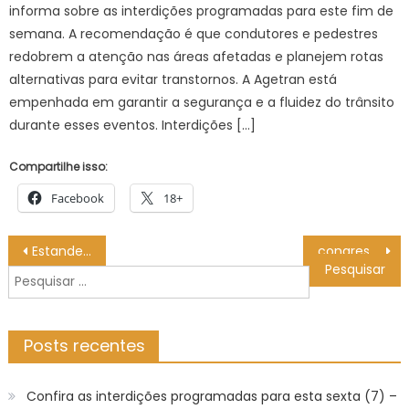
informa sobre as interdições programadas para este fim de
semana. A recomendação é que condutores e pedestres
redobrem a atenção nas áreas afetadas e planejem rotas
alternativas para evitar transtornos. A Agetran está
empenhada em garantir a segurança e a fluidez do trânsito
durante esses eventos. Interdições […]
Compartilhe isso:
Facebook
18+
Navegação
Estande PrefCG recebe painel Mulheres Inovadoras na Expogrande 2026 – CGNotícias
congresso reúne lideranças e projeta o futuro dos municípios em MS – Agência de Noticias do Governo de Mato Grosso do Sul
de
Pesquisar
Post
por:
Posts recentes
Confira as interdições programadas para esta sexta (7) –