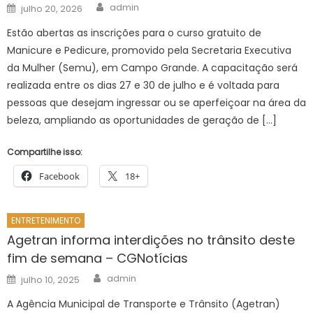
Author
Posted
admin
julho 20, 2026
on
Estão abertas as inscrições para o curso gratuito de
Manicure e Pedicure, promovido pela Secretaria Executiva
da Mulher (Semu), em Campo Grande. A capacitação será
realizada entre os dias 27 e 30 de julho e é voltada para
pessoas que desejam ingressar ou se aperfeiçoar na área da
beleza, ampliando as oportunidades de geração de […]
Compartilhe isso:
Facebook
18+
ENTRETENIMENTO
Agetran informa interdições no trânsito deste
fim de semana – CGNotícias
Author
Posted
admin
julho 10, 2025
on
A Agência Municipal de Transporte e Trânsito (Agetran)