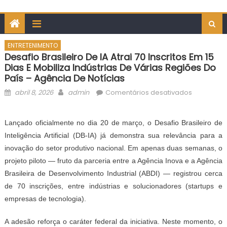
ENTRETENIMENTO
Desafio Brasileiro De IA Atrai 70 Inscritos Em 15
Dias E Mobiliza Indústrias De Várias Regiões Do
País – Agência De Notícias
Posted
Author
em
abril 8, 2026
admin
Comentários desativados
on
Desafio
Brasileiro
Lançado oficialmente no dia 20 de março, o Desafio Brasileiro de
de
Inteligência Artificial (DB-IA) já demonstra
sua relevância para
a
IA
inovação do setor produtivo nacional. Em apenas duas semanas, o
atrai
projeto piloto — fruto da parceria entre a Agência Inova e a Agência
70
inscritos
Brasileira de Desenvolvimento Industrial (ABDI) — registrou cerca
em
de 70 inscrições, entre indústrias
e
solucionadores (startups e
15
empresas de tecnologia).
dias
e
A adesão reforça o caráter federal da iniciativa.
Neste
momento, o