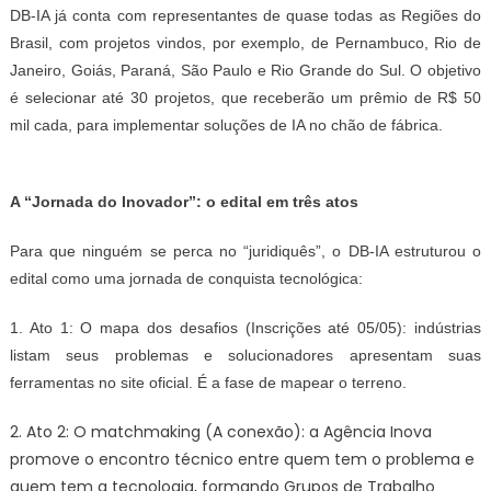
mobiliza
DB-IA já conta com representantes de
quase
todas as
R
egiões do
indústrias
Brasil, com projetos vindos,
por exemplo,
de Pernambuco, Rio de
de
Janeiro, Goiás, Paraná, São Paulo e Rio Grande do Sul. O objetivo
várias
é selecionar até 30 projetos, que receberão um prêmio de R$ 50
regiões
mil cada, para implementar soluções de IA no chão de fábrica.
do
País
–
A “Jornada do Inovador”: o edital em
três
atos
Agência
de
Para que ninguém se perca no “juridiquês”, o DB-IA estruturou o
Notícias
edital como uma jornada de conquista tecnológica:
1. Ato 1: O mapa dos desafios (Inscrições até 05/05): indústrias
listam seus problemas e solucionadores apresentam suas
ferramentas no site oficial. É a fase de mapear o terreno.
2. Ato 2: O matchmaking (A conexão): a Agência Inova
promove o encontro técnico entre quem tem o problema e
quem tem a tecnologia, formando Grupos de Trabalho