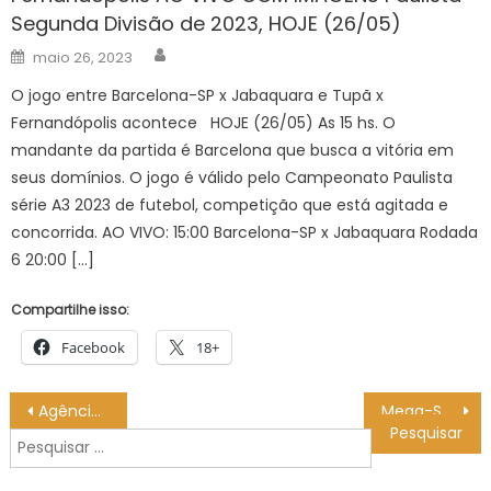
Segunda Divisão de 2023, HOJE (26/05)
Author
Posted
maio 26, 2023
on
O jogo entre Barcelona-SP x Jabaquara e Tupã x
Fernandópolis acontece HOJE (26/05) As 15 hs. O
mandante da partida é Barcelona que busca a vitória em
seus domínios. O jogo é válido pelo Campeonato Paulista
série A3 2023 de futebol, competição que está agitada e
concorrida. AO VIVO: 15:00 Barcelona-SP x Jabaquara Rodada
6 20:00 […]
Compartilhe isso:
Facebook
18+
Navegação
Agência Minas Gerais | Previsão do tempo para Minas Gerais neste sábado, 28 de fevereiro
Mega-Sena sorteia neste sábado prêmio estimado em R$ 145 milhões
de
Pesquisar
Post
por: