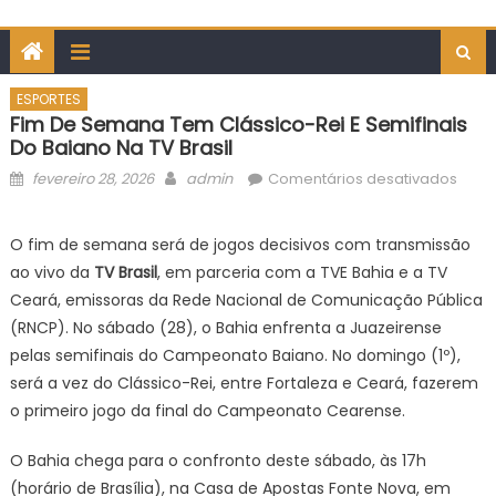
ESPORTES
Fim De Semana Tem Clássico-Rei E Semifinais
Do Baiano Na TV Brasil
Posted
Author
em
fevereiro 28, 2026
admin
Comentários desativados
on
Fim
de
O fim de semana será de jogos decisivos com transmissão
sem
ao vivo da
TV Brasil
, em parceria com a TVE Bahia e a TV
tem
Ceará, emissoras da Rede Nacional de Comunicação Pública
Cláss
(RNCP). No sábado (28), o Bahia enfrenta a Juazeirense
Rei
pelas semifinais do Campeonato Baiano. No domingo (1º),
e
semif
será a vez do Clássico-Rei, entre Fortaleza e Ceará, fazerem
do
o primeiro jogo da final do Campeonato Cearense.
Baia
na
O Bahia chega para o confronto deste sábado, às 17h
TV
(horário de Brasília), na Casa de Apostas Fonte Nova, em