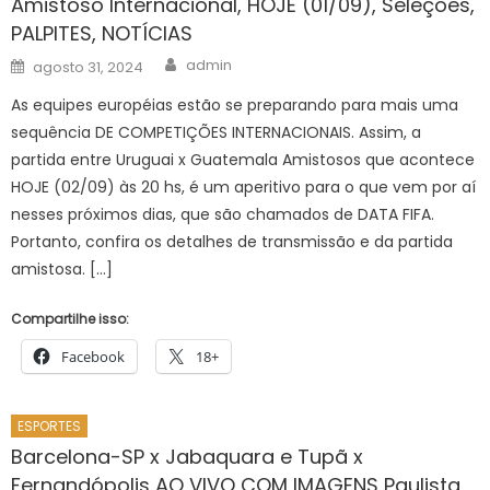
Amistoso Internacional, HOJE (01/09), Seleções,
PALPITES, NOTÍCIAS
Author
Posted
admin
agosto 31, 2024
on
As equipes européias estão se preparando para mais uma
sequência DE COMPETIÇÕES INTERNACIONAIS. Assim, a
partida entre Uruguai x Guatemala Amistosos que acontece
HOJE (02/09) às 20 hs, é um aperitivo para o que vem por aí
nesses próximos dias, que são chamados de DATA FIFA.
Portanto, confira os detalhes de transmissão e da partida
amistosa. […]
Compartilhe isso:
Facebook
18+
ESPORTES
Barcelona-SP x Jabaquara e Tupã x
Fernandópolis AO VIVO COM IMAGENS Paulista