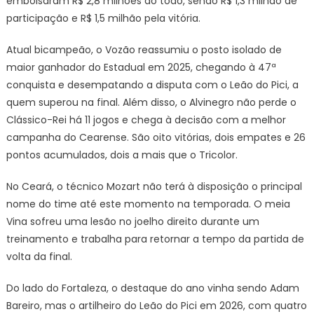
embolsaram R$ 2,8 milhões ao todo, sendo R$ 1,3 milhão de
participação e R$ 1,5 milhão pela vitória.
Atual bicampeão, o Vozão reassumiu o posto isolado de
maior ganhador do Estadual em 2025, chegando à 47ª
conquista e desempatando a disputa com o Leão do Pici, a
quem superou na final. Além disso, o Alvinegro não perde o
Clássico-Rei há 11 jogos e chega à decisão com a melhor
campanha do Cearense. São oito vitórias, dois empates e 26
pontos acumulados, dois a mais que o Tricolor.
No Ceará, o técnico Mozart não terá à disposição o principal
nome do time até este momento na temporada. O meia
Vina sofreu uma lesão no joelho direito durante um
treinamento e trabalha para retornar a tempo da partida de
volta da final.
Do lado do Fortaleza, o destaque do ano vinha sendo Adam
Bareiro, mas o artilheiro do Leão do Pici em 2026, com quatro