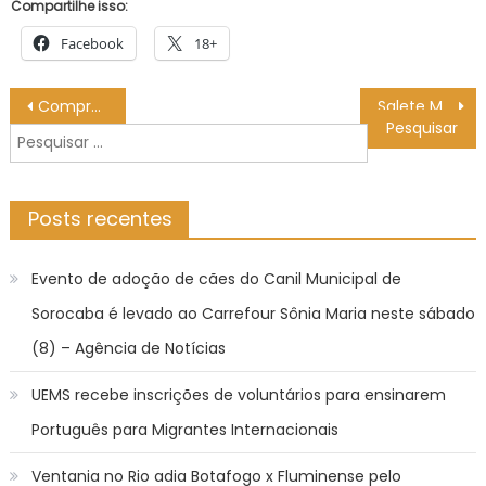
Compartilhe isso:
Facebook
18+
Navegação
Comprovantes para Imposto de Renda devem ser enviados até esta sexta
Salete Marrom leva frevo, choro e samba ao Sabadinho Bom
de
Pesquisar
Post
por:
Posts recentes
Evento de adoção de cães do Canil Municipal de
Sorocaba é levado ao Carrefour Sônia Maria neste sábado
(8) – Agência de Notícias
UEMS recebe inscrições de voluntários para ensinarem
Português para Migrantes Internacionais
Ventania no Rio adia Botafogo x Fluminense pelo