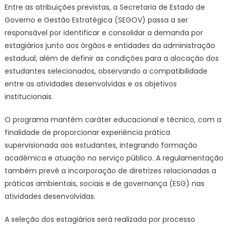
estad
Entre as atribuições previstas, a Secretaria de Estado de
–
Governo e Gestão Estratégica (SEGOV) passa a ser
Agên
responsável por identificar e consolidar a demanda por
de
estagiários junto aos órgãos e entidades da administração
Notic
estadual, além de definir as condições para a alocação dos
do
estudantes selecionados, observando a compatibilidade
Gove
entre as atividades desenvolvidas e os objetivos
de
institucionais.
Mato
Gros
O programa mantém caráter educacional e técnico, com a
do
finalidade de proporcionar experiência prática
Sul
supervisionada aos estudantes, integrando formação
acadêmica e atuação no serviço público. A regulamentação
também prevê a incorporação de diretrizes relacionadas a
práticas ambientais, sociais e de governança (ESG) nas
atividades desenvolvidas.
A seleção dos estagiários será realizada por processo