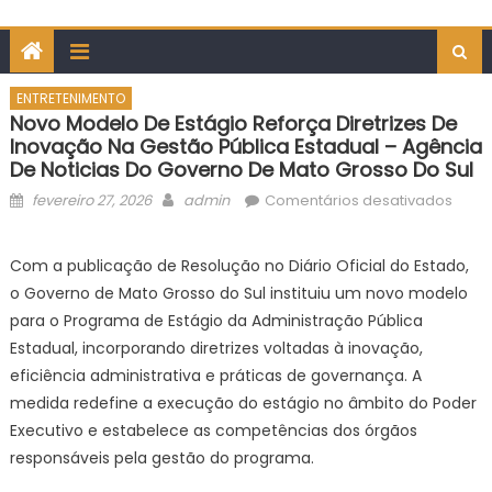
ENTRETENIMENTO
Novo Modelo De Estágio Reforça Diretrizes De
Inovação Na Gestão Pública Estadual – Agência
De Noticias Do Governo De Mato Grosso Do Sul
Posted
Author
em
fevereiro 27, 2026
admin
Comentários desativados
on
Novo
mode
Com a publicação de Resolução no Diário Oficial do Estado,
de
o Governo de Mato Grosso do Sul instituiu um novo modelo
estág
para o Programa de Estágio da Administração Pública
refor
Estadual, incorporando diretrizes voltadas à inovação,
diretr
eficiência administrativa e práticas de governança. A
de
inov
medida redefine a execução do estágio no âmbito do Poder
na
Executivo e estabelece as competências dos órgãos
gest
responsáveis pela gestão do programa.
públi