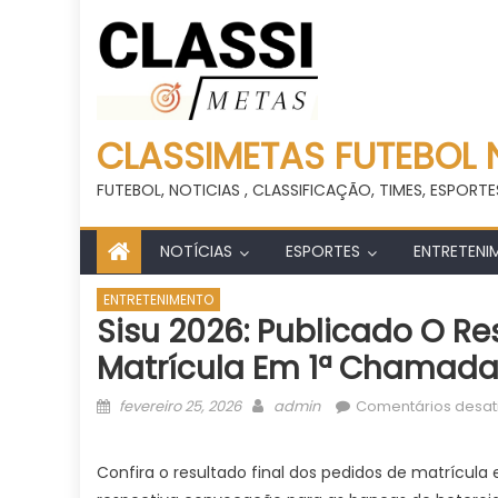
CLASSIMETAS FUTEBOL 
FUTEBOL, NOTICIAS , CLASSIFICAÇÃO, TIMES, ESPORTE
NOTÍCIAS
ESPORTES
ENTRETENI
ENTRETENIMENTO
Sisu 2026: Publicado O Re
Matrícula Em 1ª Chamada 
Posted
Author
fevereiro 25, 2026
admin
Comentários desat
on
Confira o resultado final dos pedidos de matrícu