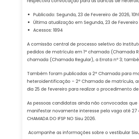
respectiva convocação para as bancas de heteroi
Publicado: Segunda, 23 de Fevereiro de 2026, 10
Última atualização em Segunda, 23 de Fevereiro
Acessos: 1894
A comissão central de processo seletivo do Instituto
pedidos de matrícula em 1ª chamada (Chamada Regu
chamada (Chamada Regular), a Errata nº 3; também 
Também foram publicadas a
2ª Chamada para mat
heteroidentificação – 2ª Chamada de matrícula,
dia 25 de fevereiro para realizar o procedimento de
As pessoas candidatas
ainda não convocadas que d
manifestar novamente interesse pela vaga até 27 
CHAMADA DO IFSP NO Sisu 2026.
Acompanhe as informações sobre o vestibular Sis