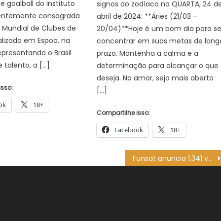
e goalball do Instituto
signos do zodíaco na QUARTA, 24 d
centemente consagrada
abril de 2024: **Áries (21/03 –
Mundial de Clubes de
20/04)**Hoje é um bom dia para s
ealizado em Espoo, na
concentrar em suas metas de long
Representando o Brasil
prazo. Mantenha a calma e a
 talento, a […]
determinação para alcançar o que
deseja. No amor, seja mais aberto
isso:
[…]
ok
18+
Compartilhe isso:
Facebook
18+
Funsat anuncia 1.341 vagas nesta quarta-feira (25) – CGNotícias