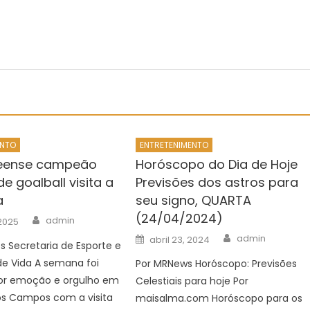
ENTO
ENTRETENIMENTO
seense campeão
Horóscopo do Dia de Hoje
e goalball visita a
Previsões dos astros para
a
seu signo, QUARTA
(24/04/2024)
Author
admin
 2025
Author
Posted
admin
abril 23, 2024
 Secretaria de Esporte e
on
de Vida A semana foi
Por MRNews Horóscopo: Previsões
r emoção e orgulho em
Celestiais para hoje Por
os Campos com a visita
maisalma.com Horóscopo para os