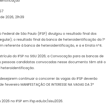
dentificação
o
resultado
h57
final
 de 2026, 21h39
dos
pedidos
de
 Federal de São Paulo (IFSP) divulgou o resultado final dos
matrícula
lar); o resultado final da banca de heteroidentificação da 1ª
em
referente à banca de heteroidentificação, e a e Errata nº4.
1ª
Chamada
rícula do IFSP no SISU 2026; a Convocação para as bancas de
–
IFSP
 as pessoas candidatas convocadas nesse documento têm até o
 heteroidentificação.
esejarem continuar a concorrer às vagas do IFSP deverão
de fevereiro
MANIFESTAÇÃO DE INTERESSE NA VAGAS DA 3ª
u 2026 no IFSP em
ifsp.edu.br/sisu2026
.