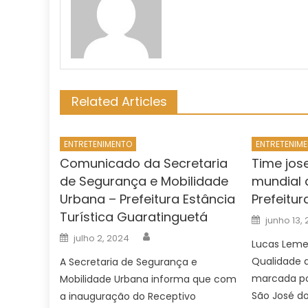
Related Articles
ENTRETENIMENTO
ENTRETENIM
Comunicado da Secretaria
Time jo
de Segurança e Mobilidade
mundial d
Urbana – Prefeitura Estância
Prefeitur
Turística Guaratinguetá
Posted
junho 13,
on
Author
Posted
julho 2, 2024
on
Lucas Lemes
Qualidade 
A Secretaria de Segurança e
marcada po
Mobilidade Urbana informa que com
São José d
a inauguração do Receptivo