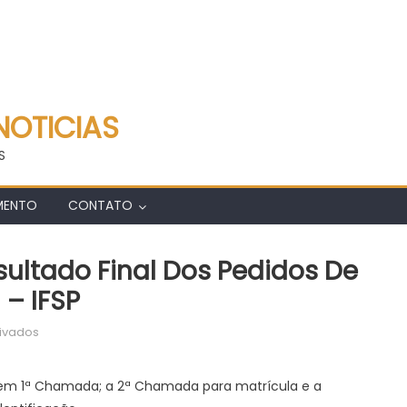
NOTICIAS
S
MENTO
CONTATO
sultado Final Dos Pedidos De
– IFSP
em
ivados
Sisu
2026:
la em 1ª Chamada; a 2ª Chamada para matrícula e a
publicado