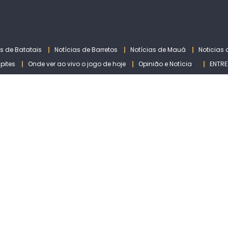
as de Batatais
Notícias de Barretos
Notícias de Mauá
Noticias
lpites
Onde ver ao vivo o jogo de hoje
Opinião e Notícia
ENTRE