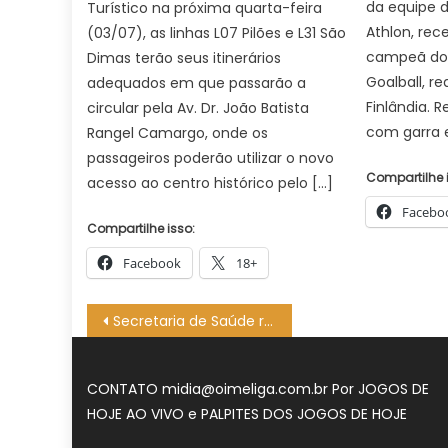
da equipe d
Turístico na próxima quarta-feira
Athlon, re
(03/07), as linhas L07 Pilões e L31 São
campeã do 
Dimas terão seus itinerários
Goalball, r
adequados em que passarão a
Finlândia. 
circular pela Av. Dr. João Batista
com garra e
Rangel Camargo, onde os
passageiros poderão utilizar o novo
Compartilhe 
acesso ao centro histórico pelo […]
Facebo
Compartilhe isso:
Facebook
18+
Navegação
Secretaria de Saúde realiza formatura de novos especialistas e lança Cartilha da Rede Escola
de
Post
CONTATO
midia@oimeliga.com.br
Por
JOGOS DE
HOJE AO VIVO
e
PALPITES DOS JOGOS DE HOJE