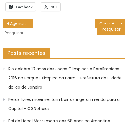
Facebook
18+
Navegação
Agência Minas Gerais | Governo de Minas anuncia investimentos para revitalização do Distrito Industrial de Juiz de Fora e da malha rodoviária de Ponte Nova
Comitê de Vigilância do Aleitamento Materno divulga calendário de ações para 2026 – Agência de Notícias
de
Pesquisar
Post
por:
Posts recentes
Rio celebra 10 anos dos Jogos Olímpicos e Paralímpicos
2016 no Parque Olímpico da Barra – Prefeitura da Cidade
do Rio de Janeiro
Feiras livres movimentam bairros e geram renda para a
Capital – CGNotícias
Pai de Lionel Messi morre aos 68 anos na Argentina