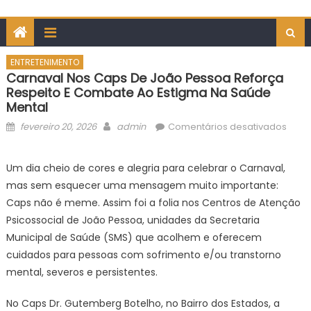
ENTRETENIMENTO
Carnaval Nos Caps De João Pessoa Reforça
Respeito E Combate Ao Estigma Na Saúde
Mental
Posted
Author
em
fevereiro 20, 2026
admin
Comentários desativados
on
Carn
nos
Um dia cheio de cores e alegria para celebrar o Carnaval,
Caps
mas sem esquecer uma mensagem muito importante:
de
Caps não é meme. Assim foi a folia nos Centros de Atenção
João
Psicossocial de João Pessoa, unidades da Secretaria
Pess
Municipal de Saúde (SMS) que acolhem e oferecem
refor
respe
cuidados para pessoas com sofrimento e/ou transtorno
e
mental, severos e persistentes.
comb
ao
No Caps Dr. Gutemberg Botelho, no Bairro dos Estados, a