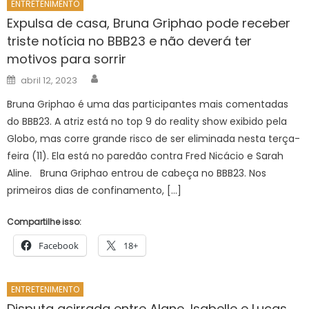
ENTRETENIMENTO
Expulsa de casa, Bruna Griphao pode receber
triste notícia no BBB23 e não deverá ter
motivos para sorrir
Author
Posted
abril 12, 2023
on
Bruna Griphao é uma das participantes mais comentadas
do BBB23. A atriz está no top 9 do reality show exibido pela
Globo, mas corre grande risco de ser eliminada nesta terça-
feira (11). Ela está no paredão contra Fred Nicácio e Sarah
Aline. Bruna Griphao entrou de cabeça no BBB23. Nos
primeiros dias de confinamento, […]
Compartilhe isso:
Facebook
18+
ENTRETENIMENTO
Disputa acirrada entre Alane, Isabelle e Lucas