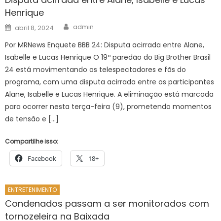
Henrique
Author
Posted
admin
abril 8, 2024
on
Por MRNews Enquete BBB 24: Disputa acirrada entre Alane,
Isabelle e Lucas Henrique O 19º paredão do Big Brother Brasil
24 está movimentando os telespectadores e fãs do
programa, com uma disputa acirrada entre os participantes
Alane, Isabelle e Lucas Henrique. A eliminação está marcada
para ocorrer nesta terça-feira (9), prometendo momentos
de tensão e […]
Compartilhe isso:
Facebook
18+
ENTRETENIMENTO
Condenados passam a ser monitorados com
tornozeleira na Baixada