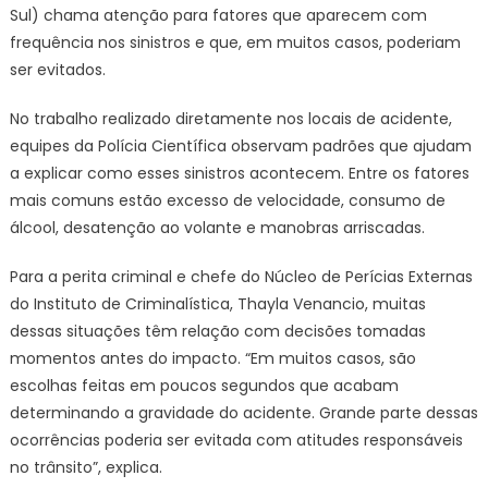
para
Sul) chama atenção para fatores que aparecem com
quem
frequência nos sinistros e que, em muitos casos, poderiam
vai
ser evitados.
pega
a
No trabalho realizado diretamente nos locais de acidente,
estra
equipes da Polícia Científica observam padrões que ajudam
a explicar como esses sinistros acontecem. Entre os fatores
mais comuns estão excesso de velocidade, consumo de
álcool, desatenção ao volante e manobras arriscadas.
Para a perita criminal e chefe do Núcleo de Perícias Externas
do Instituto de Criminalística, Thayla Venancio, muitas
dessas situações têm relação com decisões tomadas
momentos antes do impacto. “Em muitos casos, são
escolhas feitas em poucos segundos que acabam
determinando a gravidade do acidente. Grande parte dessas
ocorrências poderia ser evitada com atitudes responsáveis
no trânsito”, explica.