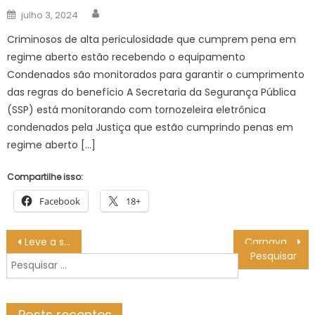
Author
Posted
julho 3, 2024
on
Criminosos de alta periculosidade que cumprem pena em
regime aberto estão recebendo o equipamento
Condenados são monitorados para garantir o cumprimento
das regras do benefício A Secretaria da Segurança Pública
(SSP) está monitorando com tornozeleira eletrônica
condenados pela Justiça que estão cumprindo penas em
regime aberto […]
Compartilhe isso:
Facebook
18+
Navegação
Leve a saúde junto no bloco! Confira dicas importantes da Secretaria de Saúde de Mato Grosso do Sul
Carnaval Multicultural apresenta Roberta Miranda, Maria Gadú, Fafá de Belém e Mundo Livre S/A
de
Pesquisar
Post
por:
Posts recentes