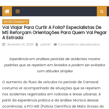
ENTRETENIMENTO
Vai Viajar Para Curtir A Folia? Especialistas De
MS Reforçam Orientações Para Quem Vai Pegar
A Estrada
Posted
Author
em
fevereiro 14, 2026
admin
Comentários desativados
on
Vai
viajar
Experiência em análises periciais de acidentes mostra
para
padrões que se repetem em feriados e podem ser evitados
curtir
com atitudes simples
a
folia?
O aumento do fluxo de veículos no período de Carnaval
Espec
costuma vir acompanhado de situações que se repetem
de
nos acidentes registrados em rodovias e áreas urbanas. A
MS
refor
partir da experiência prática e da análise técnica dessas
orien
ocorrências, a PCi-MS (Polícia Científica de Mato Grosso do