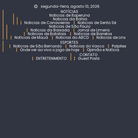
Skip
segunda-feira, agosto 10, 2026
to
NOTÍCIAS
Noticias de Itaperuna
content
Noticias da Bahia
Noticias de Canavieiras
Noticias de Sento Sé
Noticias de São Paulo
Noticias da Baixada
Jornal de Limeira
Noticias de Batatais
Notícias de Barretos
Notícias de Mauá
Noticias do ABCD
Noticias de Lins
ESPORTES
Noticias de São Bernardo
Noticias do Vasco
Palpites
Onde ver ao vivo o jogo de hoje
Opinião e Notícia
CONTATO
ENTRETENIMENTO
Guest Posts