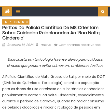
ENTRETENIMENTO
Peritos Da Polícia Científica De MS Orientam
Sobre Cuidados Relacionados Ao ‘Boa Noite,
Cinderela’
Posted
Author
em
fevereiro 14, 2026
admin
Comentários desativados
on
Perito
da
Especialista em toxicologia forense alerta para cuidados
Políci
simples que podem evitar crimes em ambientes festivos
Cientí
de
A Polícia Científica de Mato Grosso do Sul, por meio da DQT
MS
(Divisão de Química e Toxicologia), orienta a população
orien
para os riscos do uso criminoso de substâncias conhecidas
sobre
popularmente como “Boa Noite, Cinderela”, especialmente
cuida
relac
durante o período de Carnaval, quando há maior consumo
ao
de bebidas alcoólicas e maior circulação de pessoas em