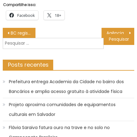
Compartilhe isso:
Facebook
18+
Navegação
BC registra primeiro incidente com chaves Pix em 2026
Agência Minas Gerais | Previsão do tempo para Minas Gerais neste sábado, 14 de fevereiro
de
Pesquisar
Post
por:
Posts recentes
Prefeitura entrega Academia da Cidade no bairro dos
Bancários e amplia acesso gratuito à atividade física
Projeto aproxima comunidades de equipamentos
culturais em Salvador
Flávia Saraiva fatura ouro na trave e no solo no