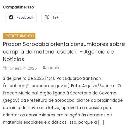
Compartilhe isso:
Facebook
18+
ENTRETENIMENTO
Procon Sorocaba orienta consumidores sobre
compra de material escolar – Agência de
Notícias
Author
Posted
admin
janeiro 4, 2025
on
3 de janeiro de 2025 14:46 Por: Eduardo Santinon
(
esantinon@sorocaba.sp.gov.br
) Foto: Arquivo/Secom O
Procon Municipal, órgão ligado à Secretaria de Governo
(Segov) da Prefeitura de Sorocaba, diante da proximidade
do início do novo ano letivo, aproveita a ocasião para
orientar os consumidores em relação às compras de
materiais escolares e didáticos. Isso, porque a […]