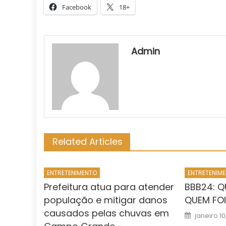
Facebook
18+
Admin
Related Articles
ENTRETENIMENTO
ENTRETENIM
Prefeitura atua para atender
BBB24: Q
população e mitigar danos
QUEM FOI
causados pelas chuvas em
Posted
janeiro 1
on