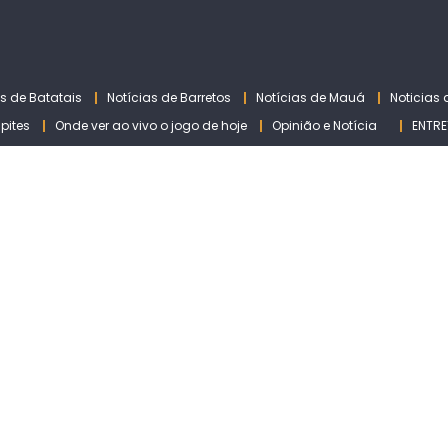
as de Batatais
Notícias de Barretos
Notícias de Mauá
Noticias
lpites
Onde ver ao vivo o jogo de hoje
Opinião e Notícia
ENTRE