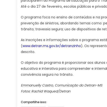
participarem do Programa de Educação para o Trâns
Até o dia 27 de fevereiro, escolas públicas e pri
O programa foca no ensino de conteúdos e na prom
prevenção de sinistros, abordando temas como: pe
trânsito; travessia segura; uso de dispositivos de 
As inscrições e informações sobre o programa est
(
www.detran.ms.gov.br/detranzinho
). Os represen
descrito.
O objetivo do programa é proporcionar aos alunos d
educativa e interativa para compreender e interna
convivência segura no trânsito.
Emmanuelly Castro, Comunicação do Detran-MS
Fotos: Rachid Waqued/Detran
Compartilhe isso: