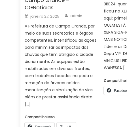
Campo Grande –
BBB24: quem
CGNotícias
ficou na XE
Author
Posted
admin
janeiro 27, 2025
aqui: primei
on
QUEM ESTÁ 
A Prefeitura de Campo Grande, por
XEPA SIGA
meio de suas secretarias e órgãos
MAIS NOTICI
competentes, intensificou as ações
Líder e as D
para minimizar os impactos das
Xepa VIP D
chuvas que têm atingido a cidade
VINICIUS LE
diariamente. As equipes estão
WANESSA […
mobilizadas em diversas frentes,
com trabalhos focados na poda e
Compartilhe 
remoção de árvores caídas,
manutenção e sinalização de vias,
Facebo
além de prestar assistência direta
[…]
Compartilhe isso:
Facebook
18+