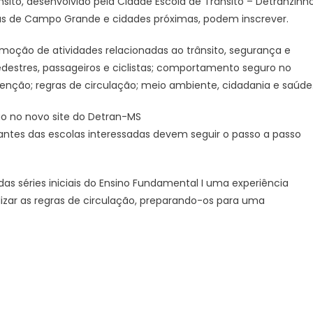
ito, desenvolvido pela Cidade Escola de Trânsito – Detranzinho
e
vadas de Campo Grande e cidades próximas, podem inscrever.
na
educação
oção de atividades relacionadas ao trânsito, segurança e
para
destres, passageiros e ciclistas; comportamento seguro no
o
retenção; regras de circulação; meio ambiente, cidadania e saúde
trânsito,
programa
ão no novo site do Detran-MS
Detranzinho
tantes das escolas interessadas devem seguir o passo a passo
prorroga
as
inscrições
para
as séries iniciais do Ensino Fundamental I uma experiência
2026
lizar as regras de circulação, preparando-os para uma