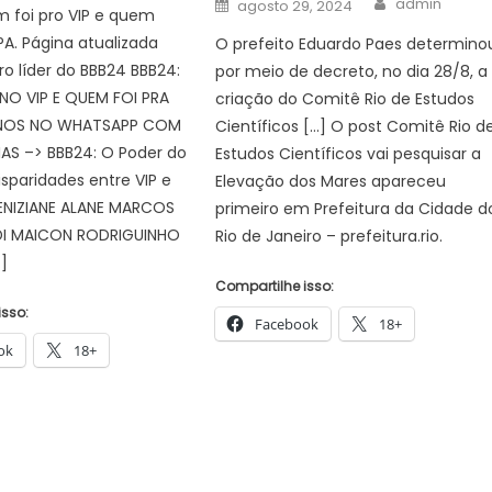
Posted
admin
agosto 29, 2024
 foi pro VIP e quem
on
PA. Página atualizada
O prefeito Eduardo Paes determino
ro líder do BBB24 BBB24:
por meio de decreto, no dia 28/8, a
NO VIP E QUEM FOI PRA
criação do Comitê Rio de Estudos
-NOS NO WHATSAPP COM
Científicos […] O post Comitê Rio d
AS –> BBB24: O Poder do
Estudos Científicos vai pesquisar a
isparidades entre VIP e
Elevação dos Mares apareceu
ENIZIANE ALANE MARCOS
primeiro em Prefeitura da Cidade d
IDI MAICON RODRIGUINHO
Rio de Janeiro – prefeitura.rio.
]
Compartilhe isso:
isso:
Facebook
18+
ok
18+