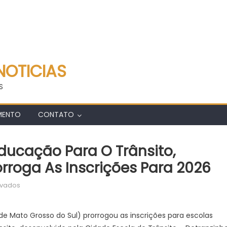
NOTICIAS
S
MENTO
CONTATO
ducação Para O Trânsito,
rroga As Inscrições Para 2026
em
ivados
Focado
em
e Mato Grosso do Sul) prorrogou as inscrições para escolas
escolas