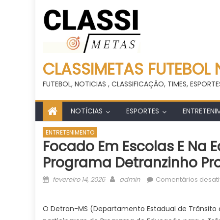
CLASSIMETAS FUTEBOL 
FUTEBOL, NOTICIAS , CLASSIFICAÇÃO, TIMES, ESPORTE
NOTÍCIAS
ESPORTES
ENTRETENI
ENTRETENIMENTO
Focado Em Escolas E Na E
Programa Detranzinho Pro
Posted
Author
fevereiro 14, 2026
admin
Comentários desat
on
O Detran-MS (Departamento Estadual de Trânsito d