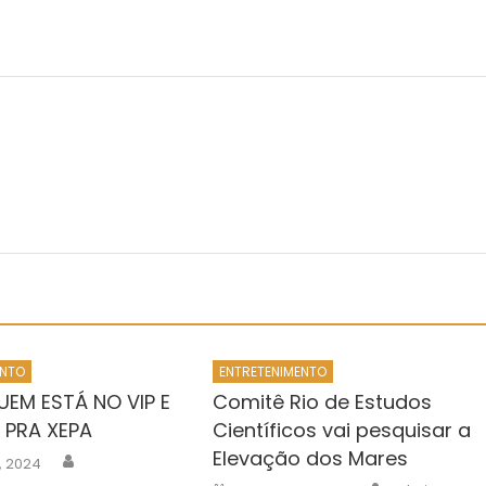
ENTO
ENTRETENIMENTO
UEM ESTÁ NO VIP E
Comitê Rio de Estudos
 PRA XEPA
Científicos vai pesquisar a
Elevação dos Mares
Author
0, 2024
Author