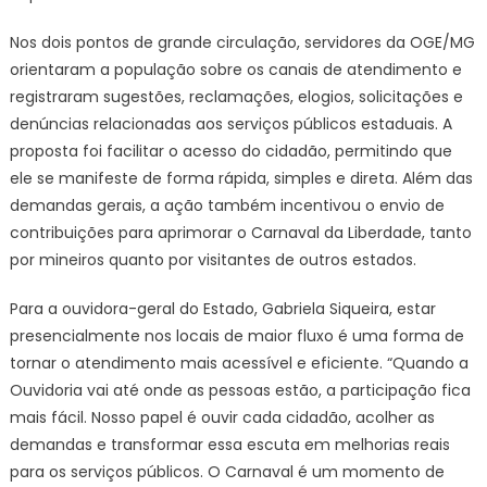
do
fluxo
Nos dois pontos de grande circulação, servidores da OGE/MG
de
orientaram a população sobre os canais de atendimento e
viajan
registraram sugestões, reclamações, elogios, solicitações e
no
denúncias relacionadas aos serviços públicos estaduais. A
perío
proposta foi facilitar o acesso do cidadão, permitindo que
pré-
ele se manifeste de forma rápida, simples e direta. Além das
carna
demandas gerais, a ação também incentivou o envio de
contribuições para aprimorar o Carnaval da Liberdade, tanto
por mineiros quanto por visitantes de outros estados.
Para a ouvidora-geral do Estado, Gabriela Siqueira, estar
presencialmente nos locais de maior fluxo é uma forma de
tornar o atendimento mais acessível e eficiente. “Quando a
Ouvidoria vai até onde as pessoas estão, a participação fica
mais fácil. Nosso papel é ouvir cada cidadão, acolher as
demandas e transformar essa escuta em melhorias reais
para os serviços públicos. O Carnaval é um momento de