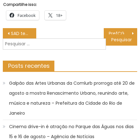
Compartilhe isso:
Facebook
18+
Navegação
SAD tem planejamento para servidores, compras, patrimônio e sustentabilidade – Agência de Noticias do Governo de Mato Grosso do Sul
PrefCG exige maior divulgação de audiências sobre novos empreendimentos – CGNotícias
de
Pesquisar
Post
por:
Posts recentes
Galpão das Artes Urbanas da Comlurb prorroga até 20 de
agosto a mostra Renascimento Urbano, reunindo arte,
música e natureza – Prefeitura da Cidade do Rio de
Janeiro
Cinema drive-in é atração no Parque das Águas nos dias
15 e 16 de agosto – Agência de Notícias