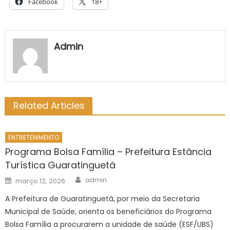
Facebook
18+
Admin
Related Articles
ENTRETENIMENTO
Programa Bolsa Família – Prefeitura Estância
Turística Guaratinguetá
Author
Posted
admin
março 12, 2026
on
A Prefeitura de Guaratinguetá, por meio da Secretaria
Municipal de Saúde, orienta os beneficiários do Programa
Bolsa Família a procurarem a unidade de saúde (ESF/UBS)