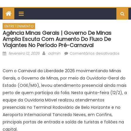
ENTRETENIMENTO
Agência Minas Gerais | Governo De Minas
Amplia Escuta Com Aumento Do Fluxo De
Viajantes No Período Pré-Carnaval
Posted
Author
em
fevereiro 12, 2026
admin
Comentários desativados
on
Agênc
Minas
Com o Carnaval da Liberdade 2026 movimentando Minas
Gerai
Gerais, o Governo de Minas, por meio da Ouvidoria-Geral do
|
Estado (OGE/MG), levou atendimento presencial ainda mais
Gove
perto de quem participa da folia. Nesta quinta-feira (12/2), a
de
equipe da Ouvidoria Móvel realizou atendimentos
Minas
ampli
presenciais no Terminal Rodoviário de Belo Horizonte e no
escut
Aeroporto Internacional Tancredo Neves, em Confins,
com
principais portas de entrada e saída de turistas e foliões na
aume
capital.