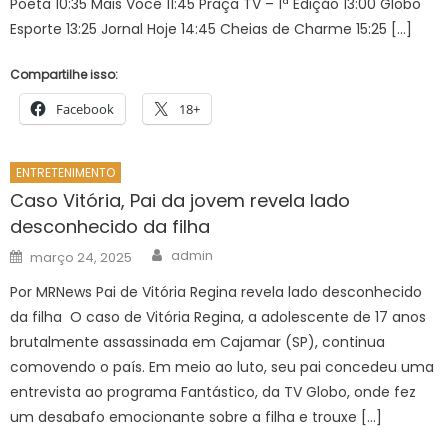
Poeta 10:35 Mais Você 11:45 Praça TV – 1ª Edição 13:00 Globo
Esporte 13:25 Jornal Hoje 14:45 Cheias de Charme 15:25 […]
Compartilhe isso:
Facebook
18+
ENTRETENIMENTO
Caso Vitória, Pai da jovem revela lado
desconhecido da filha
Author
Posted
admin
março 24, 2025
on
Por MRNews Pai de Vitória Regina revela lado desconhecido
da filha O caso de Vitória Regina, a adolescente de 17 anos
brutalmente assassinada em Cajamar (SP), continua
comovendo o país. Em meio ao luto, seu pai concedeu uma
entrevista ao programa Fantástico, da TV Globo, onde fez
um desabafo emocionante sobre a filha e trouxe […]