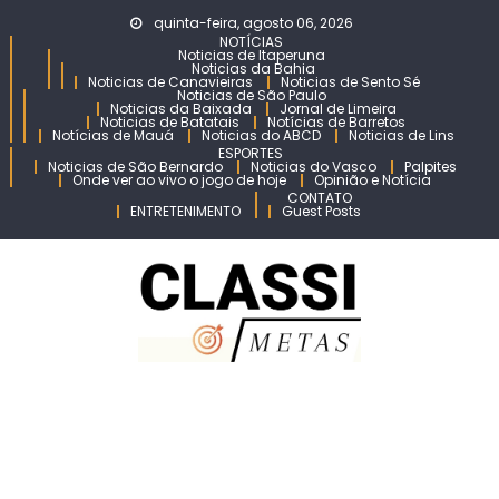
Skip
quinta-feira, agosto 06, 2026
to
NOTÍCIAS
Noticias de Itaperuna
content
Noticias da Bahia
Noticias de Canavieiras
Noticias de Sento Sé
Noticias de São Paulo
Noticias da Baixada
Jornal de Limeira
Noticias de Batatais
Notícias de Barretos
Notícias de Mauá
Noticias do ABCD
Noticias de Lins
ESPORTES
Noticias de São Bernardo
Noticias do Vasco
Palpites
Onde ver ao vivo o jogo de hoje
Opinião e Notícia
CONTATO
ENTRETENIMENTO
Guest Posts