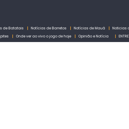
as de Batatais
Notícias de Barretos
Notícias de Mauá
Noticias
lpites
Onde ver ao vivo o jogo de hoje
Opinião e Notícia
ENTRE