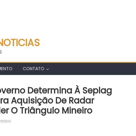
NOTICIAS
S
MENTO
CONTATO
overno Determina À Seplag
ra Aquisição De Radar
er O Triângulo Mineiro
em
vados
Agência
Minas