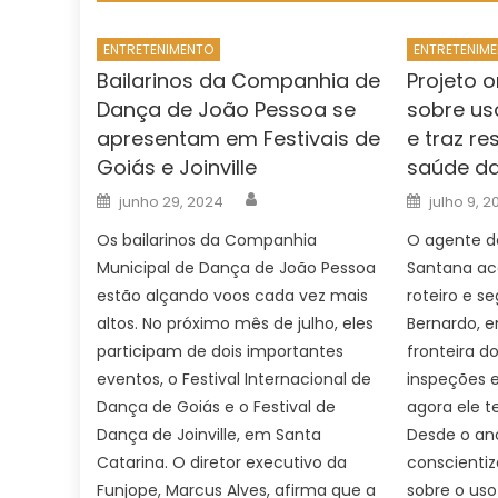
ENTRETENIMENTO
ENTRETENIM
Bailarinos da Companhia de
Projeto 
Dança de João Pessoa se
sobre us
apresentam em Festivais de
e traz re
Goiás e Joinville
saúde da
Author
Posted
Posted
junho 29, 2024
julho 9, 2
on
on
Os bailarinos da Companhia
O agente d
Municipal de Dança de João Pessoa
Santana ac
estão alçando voos cada vez mais
roteiro e s
altos. No próximo mês de julho, eles
Bernardo, e
participam de dois importantes
fronteira d
eventos, o Festival Internacional de
inspeções e
Dança de Goiás e o Festival de
agora ele 
Dança de Joinville, em Santa
Desde o an
Catarina. O diretor executivo da
conscienti
Funjope, Marcus Alves, afirma que a
sobre o uso