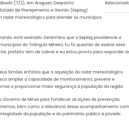
sábado (7/2), em Araguari, Despacho
Relacionad
Gerais
Estado de Planejamento e Gestão (Seplag)
|
 radar meteorológico para atender os municípios
Governo
determina
à
rando, está assinado. Determino que a Seplag providencie a
Seplag
unicípios do Triângulo Mineiro. Eu fiz questão de assinar esse
avaliação
de
nte: prefeito tem de cobrar e eu estou pronto para responder à
recursos
para
aquisição
eus Simões enfatiza que a aquisição do radar meteorológico
de
busca ampliar a capacidade de monitoramento, prevenir e
radar
remas e proporcionar maior segurança à população da região.
meteorológico
para
 Governo de Minas para fortalecer as ações de prevenção,
atender
 extremos, bem como a relevância desse acompanhamento co
o
integridade da população e do patrimônio público e privado.
Triângulo
Mineiro