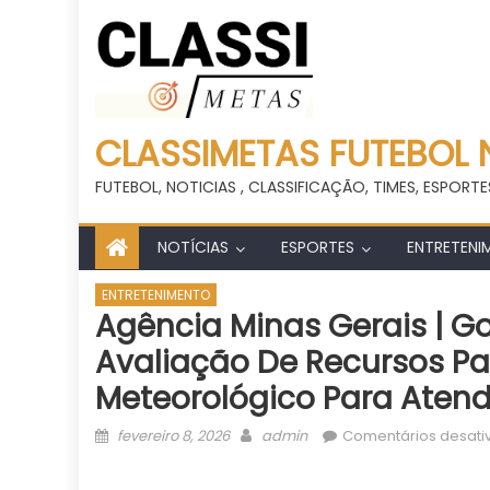
CLASSIMETAS FUTEBOL 
FUTEBOL, NOTICIAS , CLASSIFICAÇÃO, TIMES, ESPORTE
NOTÍCIAS
ESPORTES
ENTRETENI
ENTRETENIMENTO
Agência Minas Gerais | G
Avaliação De Recursos Pa
Meteorológico Para Atend
Posted
Author
fevereiro 8, 2026
admin
Comentários desati
on