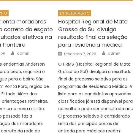
ENTO
ENTRETENIMENTO
orienta moradores
Hospital Regional de Mato
o correto do esgoto
Grosso do Sul divulga
sultados efetivos na
resultado final da seleção
 fronteira
para residência médica
Author
Author
Posted
admin
admin
025
fevereiro 7, 2026
on
e endemias Anderson
O HRMS (Hospital Regional de Mato
orda cedo, organiza o
Grosso do Sul) divulgou o resultado
egue para o bairro São
final do processo seletivo para os
m Ponta Porã, região de
programas de Residência Médica. A
o Estado. Além das
lista com os candidatos aprovados 
 orientações rotineiras,
classificados já está disponível para
tem uma nova missão.
consulta e pode ser consultada aqui
o passado faz a
O processo seletivo é considerado
zação dos moradores
uma das principais portas de
 correto da rede de
entrada para médicos recém-