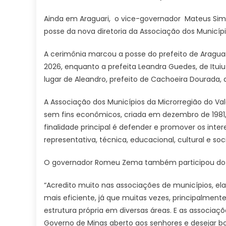
Ainda em Araguari, o vice-governador Mateus Simõ
posse da nova diretoria da Associação dos Municíp
A cerimônia marcou a posse do prefeito de Aragua
2026, enquanto a prefeita Leandra Guedes, de Itui
lugar de Aleandro, prefeito de Cachoeira Dourada, 
A Associação dos Municípios da Microrregião do Val
sem fins econômicos, criada em dezembro de 1981
finalidade principal é defender e promover os int
representativa, técnica, educacional, cultural e soci
O governador Romeu Zema também participou do 
“Acredito muito nas associações de municípios, e
mais eficiente, já que muitas vezes, principalme
estrutura própria em diversas áreas. E as associaç
Governo de Minas aberto aos senhores e desejar b