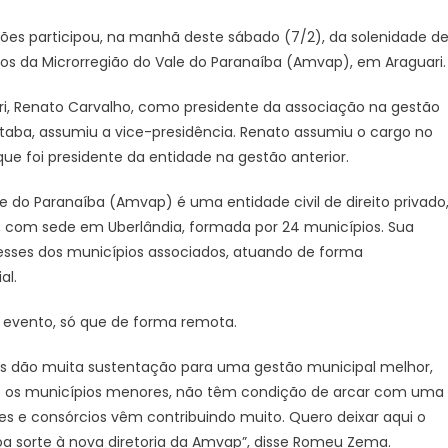
es participou, na manhã deste sábado (7/2), da solenidade d
ios da Microrregião do Vale do Paranaíba (Amvap), em Araguari.
ri, Renato Carvalho, como presidente da associação na gestão
utaba, assumiu a vice-presidência. Renato assumiu o cargo no
que foi presidente da entidade na gestão anterior.
e do Paranaíba (Amvap) é uma entidade civil de direito privado
, com sede em Uberlândia, formada por 24 municípios. Sua
eresses dos municípios associados, atuando de forma
al.
evento, só que de forma remota.
las dão muita sustentação para uma gestão municipal melhor,
nte os municípios menores, não têm condição de arcar com uma
ões e consórcios vêm contribuindo muito. Quero deixar aqui o
oa sorte à nova diretoria da Amvap”, disse Romeu Zema.