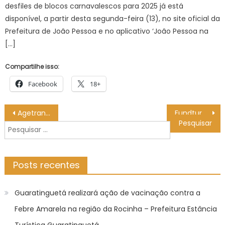
desfiles de blocos carnavalescos para 2025 já está
disponível, a partir desta segunda-feira (13), no site oficial da
Prefeitura de João Pessoa e no aplicativo ‘João Pessoa na
[…]
Compartilhe isso:
Facebook
18+
Navegação
Agetran informa interdições deste sábado – CGNotícias
Fundtur mobiliza trade turístico de MS para a proteção de crianças e adolescentes no Carnaval 2026
de
Pesquisar
Post
por:
Posts recentes
Guaratinguetá realizará ação de vacinação contra a
Febre Amarela na região da Rocinha – Prefeitura Estância
Turística Guaratinguetá