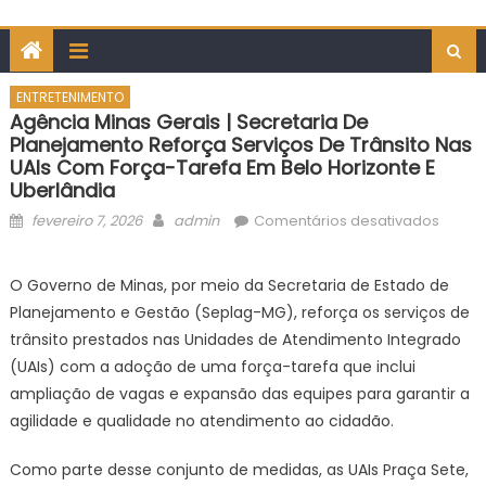
ENTRETENIMENTO
Agência Minas Gerais | Secretaria De
Planejamento Reforça Serviços De Trânsito Nas
UAIs Com Força-Tarefa Em Belo Horizonte E
Uberlândia
Posted
Author
em
fevereiro 7, 2026
admin
Comentários desativados
on
Agênc
Minas
O Governo de Minas, por meio da Secretaria de Estado de
Gerais
Planejamento e Gestão (Seplag-MG), reforça os serviços de
|
trânsito prestados nas Unidades de Atendimento Integrado
Secret
(UAIs) com a adoção de uma força-tarefa que inclui
de
ampliação de vagas e expansão das equipes para garantir a
Plane
reforç
agilidade e qualidade no atendimento ao cidadão.
serviç
de
Como parte desse conjunto de medidas, as UAIs Praça Sete,