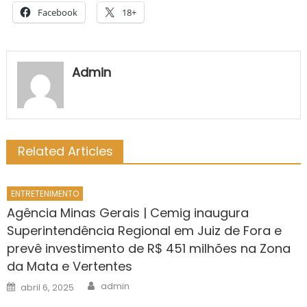
Facebook
18+
Admin
Related Articles
ENTRETENIMENTO
Agência Minas Gerais | Cemig inaugura
Superintendência Regional em Juiz de Fora e
prevê investimento de R$ 451 milhões na Zona
da Mata e Vertentes
Author
Posted
admin
abril 6, 2025
on