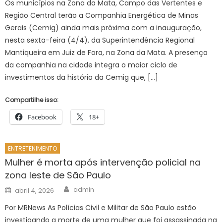
Os municípios na Zona da Mata, Campo das Vertentes e
Região Central terão a Companhia Energética de Minas
Gerais (Cemig) ainda mais próxima com a inauguração,
nesta sexta-feira (4/4), da Superintendência Regional
Mantiqueira em Juiz de Fora, na Zona da Mata. A presença
da companhia na cidade integra o maior ciclo de
investimentos da história da Cemig que, […]
Compartilhe isso:
Facebook
18+
ENTRETENIMENTO
Mulher é morta após intervenção policial na
zona leste de São Paulo
Author
Posted
admin
abril 4, 2026
on
Por MRNews As Polícias Civil e Militar de São Paulo estão
investigando a morte de uma mulher que foi assassinada na