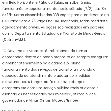
trânsit
em Belo Horizonte, e Pátio do Sabiá, em Uberlândia,
nas
funcionarão excepcionalmente neste sábado (7/2), das 8h
UAIs
às 12h. Serão disponibilizadas 338 vagas para atendimento na
com
UAI Praça Sete e 75 vagas na UAI Uberlândia, todas mediante
força-
agendamento prévio. As ações são realizadas em parceria
tarefa
com o Departamento Estadual de Trânsito de Minas Gerais
em
(Detran-MG).
Belo
Horizo
“O Governo de Minas está trabalhando de forma
e
coordenada dentro do nosso propósito de sempre assegurar
Uberlâ
o melhor atendimento ao cidadão e o pleno
funcionamento dos serviços de trânsito, ampliando a
capacidade de atendimento e adotando medidas
estruturantes. A força-tarefa nas UAIs reforça o
compromisso com um serviço público mais eficiente e
alinhado às necessidades dos mineiros”, afirma o vice-
governador de Minas Gerais, Mateus Simões.