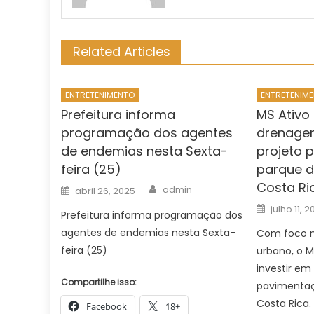
Related Articles
ENTRETENIMENTO
ENTRETENIM
Prefeitura informa
MS Ativo
programação dos agentes
drenage
de endemias nesta Sexta-
projeto 
feira (25)
parque d
Costa Ri
Author
Posted
admin
abril 26, 2025
on
Posted
julho 11, 
Prefeitura informa programação dos
on
agentes de endemias nesta Sexta-
Com foco n
feira (25)
urbano, o M
investir e
Compartilhe isso:
pavimentaç
Costa Rica
Facebook
18+