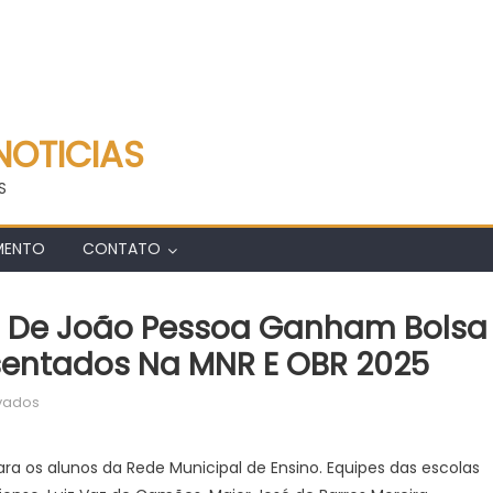
NOTICIAS
S
MENTO
CONTATO
l De João Pessoa Ganham Bolsa
sentados Na MNR E OBR 2025
em
vados
Alunos
da
a os alunos da Rede Municipal de Ensino. Equipes das escolas
Rede