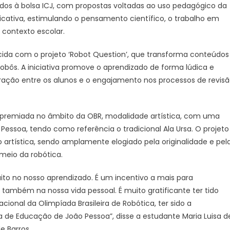
dos à bolsa ICJ, com propostas voltadas ao uso pedagógico da
cativa, estimulando o pensamento científico, o trabalho em
 contexto escolar.
cida com o projeto ‘Robot Question’, que transforma conteúdos
robôs. A iniciativa promove o aprendizado de forma lúdica e
eração entre os alunos e o engajamento nos processos de revis
premiada no âmbito da OBR, modalidade artística, com uma
Pessoa, tendo como referência o tradicional Ala Ursa. O projeto
o artística, sendo amplamente elogiado pela originalidade e pel
 meio da robótica.
o no nosso aprendizado. É um incentivo a mais para
ambém na nossa vida pessoal. É muito gratificante ter tido
cional da Olimpíada Brasileira de Robótica, ter sido a
a de Educação de João Pessoa”, disse a estudante Maria Luisa d
e Barros.