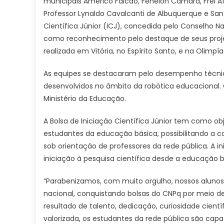
municipais Américo Falcão, Fenelon Câmara, Frei Af
Professor Lynaldo Cavalcanti de Albuquerque e Sa
Científica Júnior (ICJ), concedida pelo Conselho 
como reconhecimento pelo destaque de seus proje
realizada em Vitória, no Espírito Santo, e na Olimpí
As equipes se destacaram pelo desempenho técnico, 
desenvolvidos no âmbito da robótica educacional.
Ministério da Educação.
A Bolsa de Iniciação Científica Júnior tem como ob
estudantes da educação básica, possibilitando a c
sob orientação de professores da rede pública. A in
iniciação à pesquisa científica desde a educação b
“Parabenizamos, com muito orgulho, nossos aluno
nacional, conquistando bolsas do CNPq por meio de
resultado de talento, dedicação, curiosidade cient
valorizada, os estudantes da rede pública são capaz