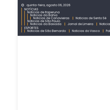
Skip
quinta-feira, agosto 06, 2026
to
NOTÍCIAS
Noticias de Itaperuna
content
Noticias da Bahia
Noticias de Canavieiras
Noticias de Sento Sé
Noticias de São Paulo
Noticias da Baixada
Jornal de Limeira
Notici
ESPORTES
Noticias de São Bernardo
Noticias do Vasco
Pa