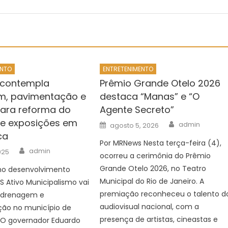
ENTO
ENTRETENIMENTO
 contempla
Prêmio Grande Otelo 2026
m, pavimentação e
destaca “Manas” e “O
para reforma do
Agente Secreto”
e exposições em
Author
Posted
admin
agosto 5, 2026
on
ca
Por MRNews Nesta terça-feira (4),
Author
admin
2025
ocorreu a cerimônia do Prêmio
Grande Otelo 2026, no Teatro
o desenvolvimento
Municipal do Rio de Janeiro. A
S Ativo Municipalismo vai
premiação reconheceu o talento d
m drenagem e
audiovisual nacional, com a
ão no município de
presença de artistas, cineastas e
. O governador Eduardo