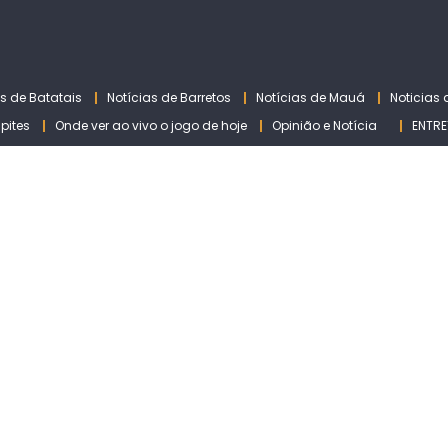
as de Batatais
Notícias de Barretos
Notícias de Mauá
Noticias
lpites
Onde ver ao vivo o jogo de hoje
Opinião e Notícia
ENTRE