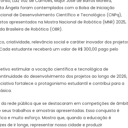
onso, Luiz Vaz de Camões, Major José de Barros Moreira,
Municipal
nta Ângela foram contemplados com a Bolsa de Iniciação
de
Nacional de Desenvolvimento Científico e Tecnológico (CNPq),
João
tos apresentados na Mostra Nacional de Robótica (MNR) 2025,
Pessoa
ganham
ada Brasileira de Robótica (OBR).
bolsa
CNPq
criatividade, relevância social e caráter inovador dos projeto
pelos
 Cada estudante receberá um valor de R$ 300,00 pago pelo
projetos
apresentados
na
jetivo estimular a vocação científica e tecnológica de
MNR
ontinuidade do desenvolvimento dos projetos ao longo de 2026,
e
iciativa fortalece o protagonismo estudantil e contribui para a
OBR
ásica.
2025
s da rede pública que se destacaram em competições de âmbi
 seus trabalhos e amostras apresentadas. Essa conquista é
ífica e muito esforço. Mostra que, quando a educação é
es de ir longe, representar nossa cidade e produzir