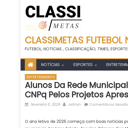
CLASSIMETAS FUTEBOL 
FUTEBOL, NOTICIAS , CLASSIFICAÇÃO, TIMES, ESPORTE
NOTÍCIAS
ESPORTES
ENTRETENI
ENTRETENIMENTO
Alunos Da Rede Municipa
CNPq Pelos Projetos Apre
Posted
Author
fevereiro 5, 2026
admin
Comentários desati
on
O ano letivo de 2026 começa com boas notícias par