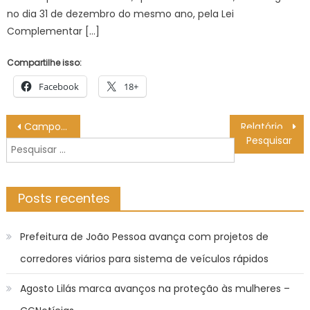
no dia 31 de dezembro do mesmo ano, pela Lei
Complementar […]
Compartilhe isso:
Facebook
18+
Navegação
Campo Grande realiza Dia D da Campanha de Multivacinação neste sábado (18)
Relatório técnico 06 – Instrumentos Jurídicos e Urbanísticos
de
Pesquisar
Post
por:
Posts recentes
Prefeitura de João Pessoa avança com projetos de
corredores viários para sistema de veículos rápidos
Agosto Lilás marca avanços na proteção às mulheres –