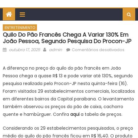
ENTRETENIMENTO
Quilo Do Pão Francês Chega A Variar 130% Em
João Pessoa, Segundo Pesquisa Do Procon-JP
Posted
Author
em
outubro 17, 2025
admin
Comentários desativados
on
Quilo
do
A diferença no preço do quilo do pão francês em João
pão
Pessoa chega a quase R$ 13 e pode variar até 130%, segundo
francê
pesquisa realizada pelo Procon-JP nesta quinta-feira (16).
chega
Foram visitados 29 estabelecimentos comerciais, localizados
a
em diferentes bairros da Capital paraibana. O levantamento
variar
130%
também observou os preços do pão de caixa, cachorro
em
quente e hambúrguer. Confira
aqui
a tabela de preços.
João
Pessoa
Considerando os 29 estabelecimentos pesquisados, o preço
segun
médio do quilo do pão francês ficou em R$ 16,40. O produto