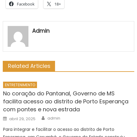
Facebook
18+
Admin
Related Articles
ENTRETENIMENTO
No coração do Pantanal, Governo de MS
facilita acesso ao distrito de Porto Esperança
com pontes e nova estrada
Author
Posted
admin
abril 29, 2025
on
Para integrar e facilitar o acesso ao distrito de Porto
Esperança, em Corumbá, o Governo do Estado construiu