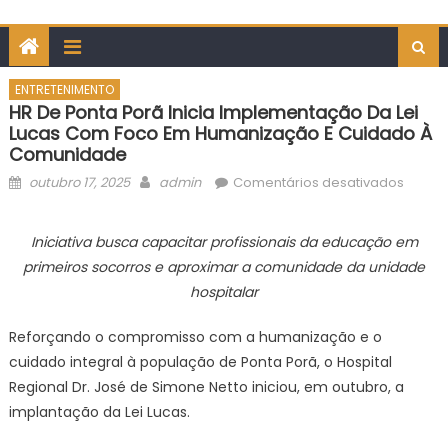
ENTRETENIMENTO
HR De Ponta Porã Inicia Implementação Da Lei
Lucas Com Foco Em Humanização E Cuidado À
Comunidade
Posted
Author
em
outubro 17, 2025
admin
Comentários desativados
on
HR
de
Iniciativa busca capacitar profissionais da educação em
Ponta
primeiros socorros e aproximar a comunidade da unidade
Porã
hospitalar
inicia
imple
Reforçando o compromisso com a humanização e o
da
cuidado integral à população de Ponta Porã, o Hospital
Lei
Regional Dr. José de Simone Netto iniciou, em outubro, a
Lucas
com
implantação da Lei Lucas.
foco