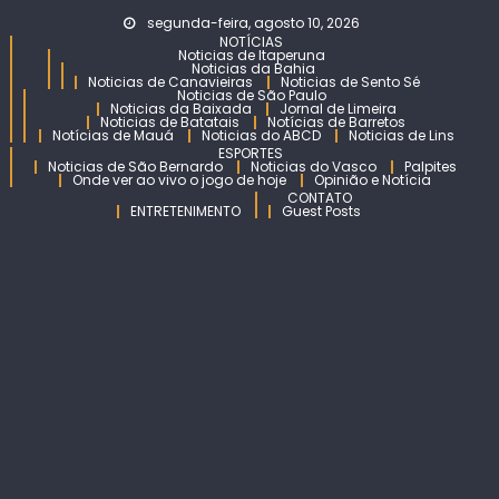
Skip
segunda-feira, agosto 10, 2026
to
NOTÍCIAS
Noticias de Itaperuna
content
Noticias da Bahia
Noticias de Canavieiras
Noticias de Sento Sé
Noticias de São Paulo
Noticias da Baixada
Jornal de Limeira
Noticias de Batatais
Notícias de Barretos
Notícias de Mauá
Noticias do ABCD
Noticias de Lins
ESPORTES
Noticias de São Bernardo
Noticias do Vasco
Palpites
Onde ver ao vivo o jogo de hoje
Opinião e Notícia
CONTATO
ENTRETENIMENTO
Guest Posts