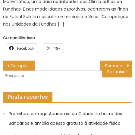
Matemática, uma das modalidades das Olimpíadhas da
Fundhas. E nas modalidades esportivas, ocorreram as finais
de Futsal Sub 15 masculino e feminino e Vôlei. Competição
nas unidades da Fundhas […]
Compartilhe isso:
Facebook
18+
Navegação
Complexo Hospitalar de Mangabeira realiza ação preventiva dedicada ao cuidado com a saúde feminina
Sorocaba realiza “Dia D” de multivacinação em 17 UBSs neste sábado (18) – Agência de Notícias
de
Pesquisar
Post
por:
Posts recentes
Prefeitura entrega Academia da Cidade no bairro dos
Bancários e amplia acesso gratuito à atividade física