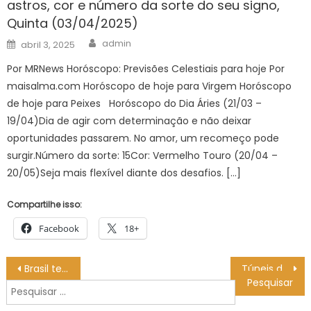
astros, cor e número da sorte do seu signo,
Quinta (03/04/2025)
Author
Posted
admin
abril 3, 2025
on
Por MRNews Horóscopo: Previsões Celestiais para hoje Por
maisalma.com Horóscopo de hoje para Virgem Horóscopo
de hoje para Peixes Horóscopo do Dia Áries (21/03 –
19/04)Dia de agir com determinação e não deixar
oportunidades passarem. No amor, um recomeço pode
surgir.Número da sorte: 15Cor: Vermelho Touro (20/04 –
20/05)Seja mais flexível diante dos desafios. […]
Compartilhe isso:
Facebook
18+
Navegação
Brasil tem 36 casos confirmados e sete mortes
Túneis da cidade serão fechados para obras e manutenção nesta quarta-feira – Prefeitura da Cidade do Rio de Janeiro
de
Pesquisar
Post
por: