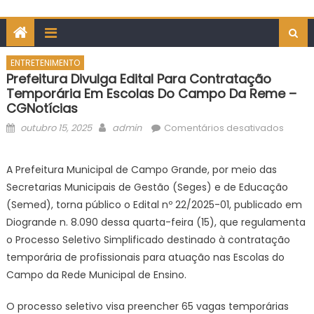
ENTRETENIMENTO
Prefeitura Divulga Edital Para Contratação
Temporária Em Escolas Do Campo Da Reme –
CGNotícias
Posted
Author
em
outubro 15, 2025
admin
Comentários desativados
on
Prefei
divulg
A Prefeitura Municipal de Campo Grande, por meio das
edital
Secretarias Municipais de Gestão (Seges) e de Educação
para
(Semed), torna público o Edital nº 22/2025-01, publicado em
contr
Diogrande n. 8.090 dessa quarta-feira (15), que regulamenta
tempo
o Processo Seletivo Simplificado destinado à contratação
em
escol
temporária de profissionais para atuação nas Escolas do
do
Campo da Rede Municipal de Ensino.
camp
da
O processo seletivo visa preencher 65 vagas temporárias