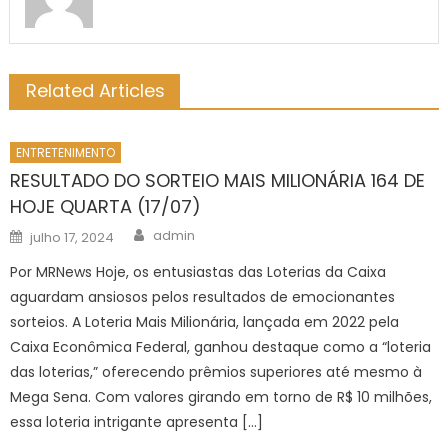
Related Articles
ENTRETENIMENTO
RESULTADO DO SORTEIO MAIS MILIONÁRIA 164 DE
HOJE QUARTA (17/07)
Author
Posted
admin
julho 17, 2024
on
Por MRNews Hoje, os entusiastas das Loterias da Caixa
aguardam ansiosos pelos resultados de emocionantes
sorteios. A Loteria Mais Milionária, lançada em 2022 pela
Caixa Econômica Federal, ganhou destaque como a “loteria
das loterias,” oferecendo prêmios superiores até mesmo à
Mega Sena. Com valores girando em torno de R$ 10 milhões,
essa loteria intrigante apresenta […]