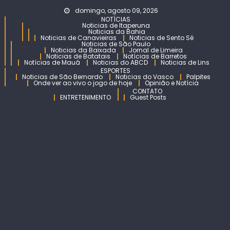
Skip
domingo, agosto 09, 2026
to
NOTÍCIAS
Noticias de Itaperuna
content
Noticias da Bahia
Noticias de Canavieiras
Noticias de Sento Sé
Noticias de São Paulo
Noticias da Baixada
Jornal de Limeira
Noticias de Batatais
Notícias de Barretos
Notícias de Mauá
Noticias do ABCD
Noticias de Lins
ESPORTES
Noticias de São Bernardo
Noticias do Vasco
Palpites
Onde ver ao vivo o jogo de hoje
Opinião e Notícia
CONTATO
ENTRETENIMENTO
Guest Posts