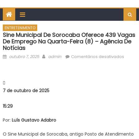
ENTRETENIMENTO
Sine Municipal De Sorocaba Oferece 439 Vagas
De Emprego Na Quarta-Feira (8) – Agência De
Notícias
Posted
Author
em
outubro 7, 2025
admin
Comentários desativados
on
Sine
Municip
de
Soroc
7 de outubro de 2025
oferec
439
15:29
vagas
de
Por:
Luís Gustavo Adabro
empre
na
O Sine Municipal de Sorocaba, antigo Posto de Atendimento
quarta