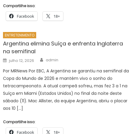
Compartilhe isso:
Facebook
18+
ENTRETENIMENTO
Argentina elimina Suíça e enfrenta Inglaterra
na semifinal
Author
Posted
admin
julho 12, 2026
on
Por MRNews Por EBC, A Argentina se garantiu na semifinal da
Copa do Mundo de 2026 e mantém vivo o sonho do
tetracampeonato. A atual campeã sofreu, mas fez 3 a 1 na
Suíça em Miami (Estados Unidos) no final da noite deste
sábado (11). Mac Allister, da equipe Argentina, abriu o placar
aos 10 […]
Compartilhe isso:
Facebook
18+