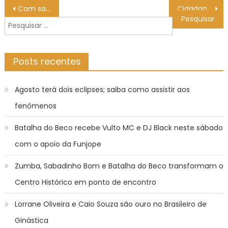
Navegação
Com saldo de US$ 6,34 bi, MS acumula superávit de 347% nas exportações entre janeiro e setembro de 2025
Cidadania lança projeto que floresce no encontro – Agência de Noticias do Governo de Mato Grosso do Sul
de
Pesquisar
Post
por:
Posts recentes
Agosto terá dois eclipses; saiba como assistir aos
fenômenos
Batalha do Beco recebe Vulto MC e DJ Black neste sábado
com o apoio da Funjope
Zumba, Sabadinho Bom e Batalha do Beco transformam o
Centro Histórico em ponto de encontro
Lorrane Oliveira e Caio Souza são ouro no Brasileiro de
Ginástica