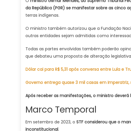
O
ministro Gilmar Mendes, do Supremo Tribunal Fed
da República (PGR) se manifestar sobre as cinco
terras indígenas.
O ministro também autorizou que a Fundação Nacio
outras entidades sejam admitidas como interessad
Todas as partes envolvidas também poderão opinar 
que debateu uma proposta de alteração legislativ
Dólar cai para R$ 5,31 após conversa entre Lula e T
Governo entrega quase 3 mil casas em Imperatriz
Após receber as manifestações, o ministro deverá 
Marco Temporal
Em setembro de 2023, o
STF considerou que o mar
inconstitucional
.