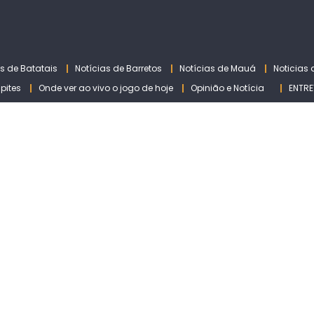
as de Batatais
Notícias de Barretos
Notícias de Mauá
Noticias
lpites
Onde ver ao vivo o jogo de hoje
Opinião e Notícia
ENTRE