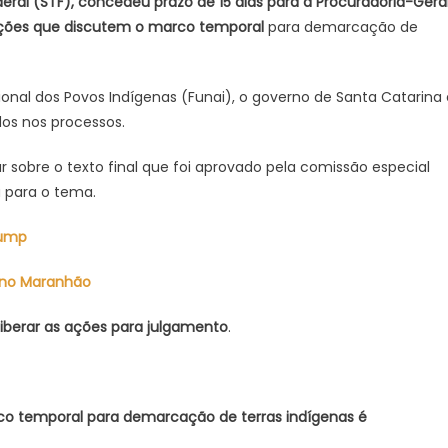
eral (STF), concedeu prazo de 15 dias para a Procuradoria-Gera
parecer
 ações que discutem o marco temporal
para demarcação de
da
PGR
sobre
nal dos Povos Indígenas (Funai), o governo de Santa Catarina 
marco
os nos processos.
temporal
sobre o texto final que foi aprovado pela comissão especial
a para o tema.
rump
, no Maranhão
liberar as ações para julgamento
.
co temporal para demarcação de terras indígenas é