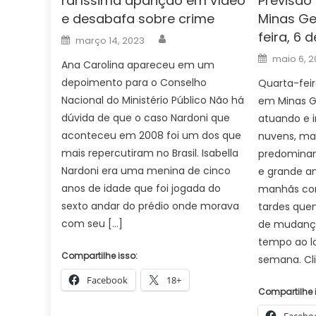
raríssima aparição em vídeo
Previsão
e desabafa sobre crime
Minas Ge
feira, 6 
Author
Posted
março 14, 2023
on
Posted
maio 6, 2
Ana Carolina apareceu em um
on
depoimento para o Conselho
Quarta-feir
Nacional do Ministério Público Não há
em Minas Ge
dúvida de que o caso Nardoni que
atuando e 
aconteceu em 2008 foi um dos que
nuvens, m
mais repercutiram no Brasil. Isabella
predomina
Nardoni era uma menina de cinco
e grande a
anos de idade que foi jogada do
manhãs co
sexto andar do prédio onde morava
tardes quen
com seu […]
de mudança
tempo ao l
Compartilhe isso:
semana. Cli
Facebook
18+
Compartilhe 