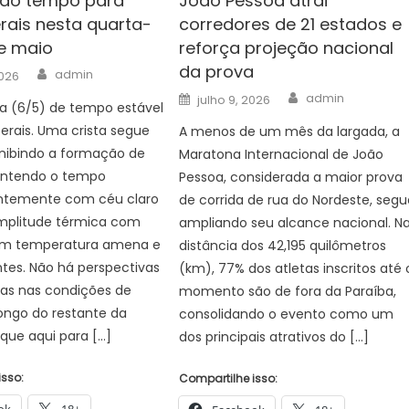
 do tempo para
João Pessoa atrai
rais nesta quarta-
corredores de 21 estados e
de maio
reforça projeção nacional
da prova
Author
admin
026
Author
Posted
admin
julho 9, 2026
a (6/5) de tempo estável
on
rais. Uma crista segue
A menos de um mês da largada, a
inibindo a formação de
Maratona Internacional de João
antendo o tempo
Pessoa, considerada a maior prova
ntemente com céu claro
de corrida de rua do Nordeste, segu
mplitude térmica com
ampliando seu alcance nacional. N
m temperatura amena e
distância dos 42,195 quilômetros
tes. Não há perspectivas
(km), 77% dos atletas inscritos até 
s nas condições de
momento são de fora da Paraíba,
ongo do restante da
consolidando o evento como um
que aqui para […]
dos principais atrativos do […]
isso:
Compartilhe isso: