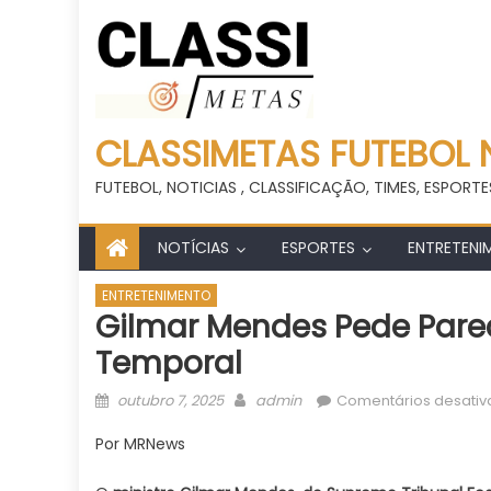
CLASSIMETAS FUTEBOL 
FUTEBOL, NOTICIAS , CLASSIFICAÇÃO, TIMES, ESPORTE
NOTÍCIAS
ESPORTES
ENTRETENI
ENTRETENIMENTO
Gilmar Mendes Pede Pare
Temporal
Posted
Author
outubro 7, 2025
admin
Comentários desati
on
Por MRNews