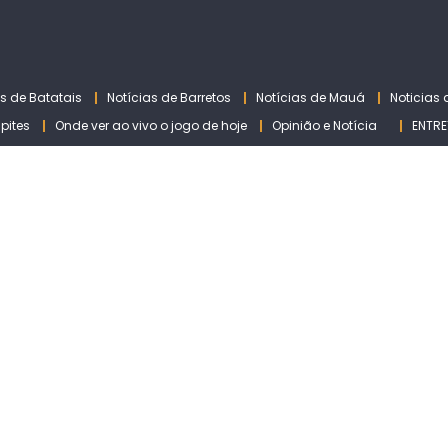
as de Batatais
Notícias de Barretos
Notícias de Mauá
Noticias
lpites
Onde ver ao vivo o jogo de hoje
Opinião e Notícia
ENTRE