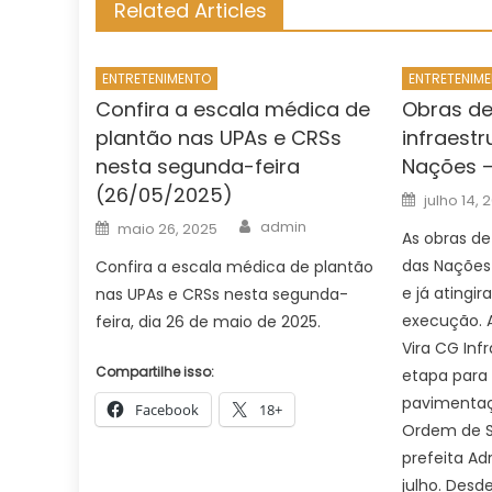
Related Articles
ENTRETENIMENTO
ENTRETENIM
Confira a escala médica de
Obras d
plantão nas UPAs e CRSs
infraestr
nesta segunda-feira
Nações –
(26/05/2025)
Posted
julho 14, 
on
Author
Posted
admin
maio 26, 2025
on
As obras d
das Naçõe
Confira a escala médica de plantão
e já atingi
nas UPAs e CRSs nesta segunda-
execução. A
feira, dia 26 de maio de 2025.
Vira CG Inf
Compartilhe isso:
etapa para
pavimentaçã
Facebook
18+
Ordem de Se
prefeita Ad
julho. Desde