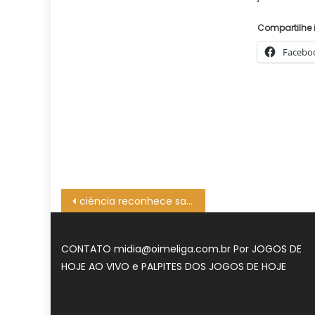
Compartilhe 
Facebo
Navegação
ciência reconhece saber de povos tradicionais, afirma Finep
de
Post
CONTATO
midia@oimeliga.com.br
Por
JOGOS DE
HOJE AO VIVO
e
PALPITES DOS JOGOS DE HOJE