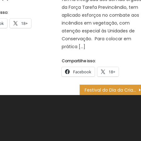
da Força Tarefa Previncêndio, tem
isso:
aplicado esforços no combate aos
incêndios em vegetação, com
ok
18+
atenção especial às Unidades de
Conservação. Para colocar em
prática […]
Compartilhe isso:
Facebook
18+
Festival do Dia da Criança em Guaratinguetá – Prefeitura Estância Turística Guaratinguetá