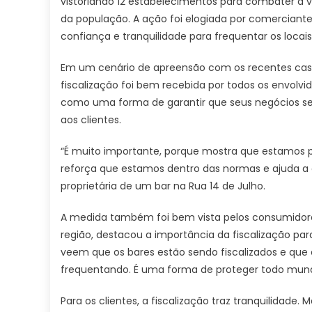
vistoriando 12 estabelecimentos para combater a v
da população. A ação foi elogiada por comerciant
confiança e tranquilidade para frequentar os locais
Em um cenário de apreensão com os recentes cas
fiscalização foi bem recebida por todos os envolvi
como uma forma de garantir que seus negócios s
aos clientes.
“É muito importante, porque mostra que estamos p
reforça que estamos dentro das normas e ajuda a at
proprietária de um bar na Rua 14 de Julho.
A medida também foi bem vista pelos consumidore
região, destacou a importância da fiscalização par
veem que os bares estão sendo fiscalizados e que 
frequentando. É uma forma de proteger todo mundo
Para os clientes, a fiscalização traz tranquilidade.