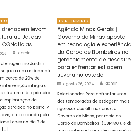
ENTO
ENTRETENIMENTO
e drenagem levam
Agência Minas Gerais |
utura ao Jd. das
Governo de Minas aposta
 CGNotícias
em tecnologia e experiênci
do Corpo de Bombeiros no
Author
admin
2026
gerenciamento de desastre
e drenagem no Jardim
para enfrentar estiagem
s seguem em andamento
severa no estado
ram cerca de 20% de
Author
Posted
admin
agosto 26, 2024
 intervenção integra o
on
raestrutura e é a primeira
Relacionadas Para enfrentar uma
 a implantação da
das temporadas de estiagem mais
o asfáltica no bairro. A
rigorosas dos últimos anos, o
rviço foi assinada pela
Governo de Minas, por meio do
riane Lopes no dia 2 de
Corpo de Bombeiros (CBMMG), e d
 […]
forma integrada aos demais órgão