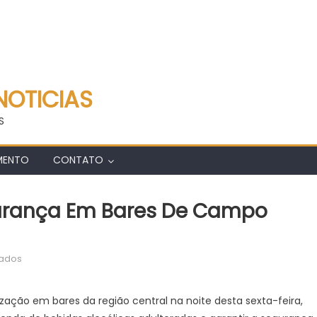
NOTICIAS
S
MENTO
CONTATO
gurança Em Bares De Campo
em
vados
Fiscalização
reforça
ização em bares da região central na noite desta sexta-feira,
segurança