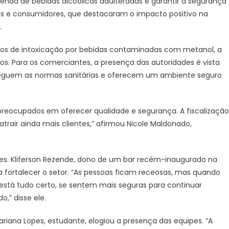
enda de bebidas alcoólicas adulteradas e garantir a segurança
em
es e consumidores, que destacaram o impacto positivo na
bares
.
de
Campo
os de intoxicação por bebidas contaminadas com metanol, a
Grande
dos. Para os comerciantes, a presença das autoridades é vista
–
CGNotícias
eguem as normas sanitárias e oferecem um ambiente seguro
reocupados em oferecer qualidade e segurança. A fiscalização
rair ainda mais clientes,” afirmou Nicole Maldonado,
s. Kliferson Rezende, dono de um bar recém-inaugurado na
a fortalecer o setor. “As pessoas ficam receosas, mas quando
está tudo certo, se sentem mais seguras para continuar
,” disse ele.
 Mariana Lopes, estudante, elogiou a presença das equipes. “A