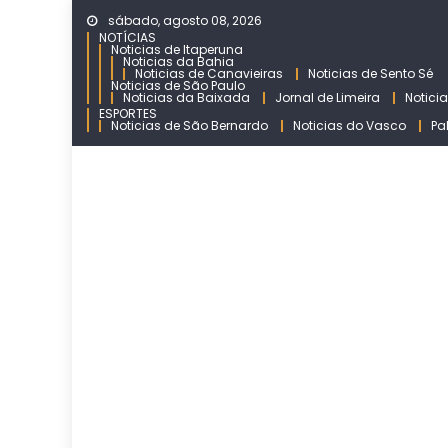
Skip
sábado, agosto 08, 2026
to
NOTÍCIAS
Noticias de Itaperuna
content
Noticias da Bahia
Noticias de Canavieiras
Noticias de Sento Sé
Noticias de São Paulo
Noticias da Baixada
Jornal de Limeira
Notici
ESPORTES
Noticias de São Bernardo
Noticias do Vasco
Pa