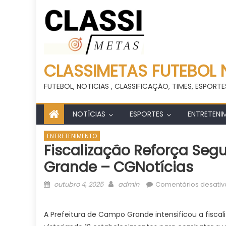
CLASSIMETAS FUTEBOL 
FUTEBOL, NOTICIAS , CLASSIFICAÇÃO, TIMES, ESPORTE
NOTÍCIAS
ESPORTES
ENTRETENI
ENTRETENIMENTO
Fiscalização Reforça Se
Grande – CGNotícias
Posted
Author
outubro 4, 2025
admin
Comentários desati
on
A Prefeitura de Campo Grande intensificou a fiscal