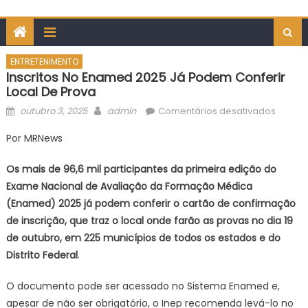
ENTRETENIMENTO
Inscritos No Enamed 2025 Já Podem Conferir
Local De Prova
Posted
Author
em
outubro 3, 2025
admin
Comentários desativados
on
Inscrito
Por MRNews
no
Ename
Os mais de 96,6 mil participantes da primeira edição do
2025
Exame Nacional de Avaliação da Formação Médica
já
(Enamed) 2025 já podem conferir o cartão de confirmação
pode
de inscrição, que traz o local onde farão as provas no dia 19
conferi
local
de outubro, em 225 municípios de todos os estados e do
de
Distrito Federal
.
prova
O documento pode ser acessado no Sistema Enamed e,
apesar de não ser obrigatório, o Inep recomenda levá-lo no