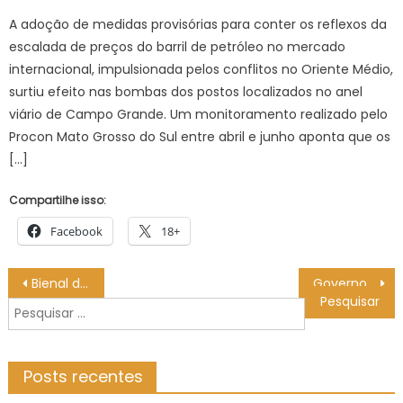
on
A adoção de medidas provisórias para conter os reflexos da
escalada de preços do barril de petróleo no mercado
internacional, impulsionada pelos conflitos no Oriente Médio,
surtiu efeito nas bombas dos postos localizados no anel
viário de Campo Grande. Um monitoramento realizado pelo
Procon Mato Grosso do Sul entre abril e junho aponta que os
[…]
Compartilhe isso:
Facebook
18+
Navegação
Bienal do Livro, Mostra de Cinema, feiras culturais e Oktoberfest são os destaques do fim de semana em MS
Governo coordena vigilância e fiscalização em todo o MS contra adulteração de bebidas por metanol
de
Pesquisar
Post
por:
Posts recentes