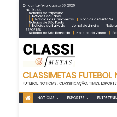
Skip
quinta-feira, agosto 06, 2026
to
NOTÍCIAS
Noticias de Itaperuna
content
Noticias da Bahia
Noticias de Canavieiras
Noticias de Sento Sé
Noticias de São Paulo
Noticias da Baixada
Jornal de Limeira
Notici
ESPORTES
Noticias de São Bernardo
Noticias do Vasco
Pa
CLASSIMETAS FUTEBOL 
FUTEBOL, NOTICIAS , CLASSIFICAÇÃO, TIMES, ESPORTE
NOTÍCIAS
ESPORTES
ENTRETENI