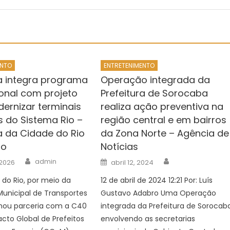
ENTO
ENTRETENIMENTO
ra integra programa
Operação integrada da
ional com projeto
Prefeitura de Sorocaba
ernizar terminais
realiza ação preventiva na
s do Sistema Rio –
região central e em bairros
ra da Cidade do Rio
da Zona Norte – Agência de
ro
Notícias
Author
Author
Posted
admin
 2026
abril 12, 2024
on
a do Rio, por meio da
12 de abril de 2024 12:21 Por: Luís
Municipal de Transportes
Gustavo Adabro Uma Operação
rmou parceria com a C40
integrada da Prefeitura de Sorocaba
acto Global de Prefeitos
envolvendo as secretarias