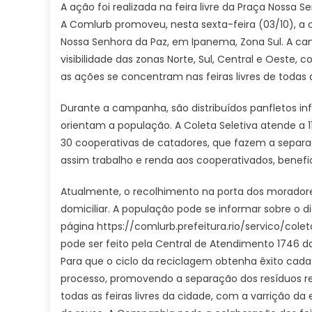
A ação foi realizada na feira livre da Praça Nossa 
A Comlurb promoveu, nesta sexta-feira (03/10), a c
Nossa Senhora da Paz, em Ipanema, Zona Sul. A
visibilidade das zonas Norte, Sul, Central e Oeste,
as ações se concentram nas feiras livres de todas 
Durante a campanha, são distribuídos panfletos i
orientam a população. A Coleta Seletiva atende a 1
30 cooperativas de catadores, que fazem a separaç
assim trabalho e renda aos cooperativados, benefi
Atualmente, o recolhimento na porta dos moradore
domiciliar. A população pode se informar sobre o d
página https://comlurb.prefeitura.rio/servico/colet
pode ser feito pela Central de Atendimento 1746 da
Para que o ciclo da reciclagem obtenha êxito cad
processo, promovendo a separação dos resíduos re
todas as feiras livres da cidade, com a varrição da