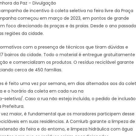
Senhora da Paz – Divulgação
de
ampanha de incentivo à coleta seletiva na feira livre da Praça
Ipanema
 campanha começou em março de 2023, em pontos de grande
recebe
 com foco direcionado às praças e às praias. Desde o ano passado
campanha
as regiões da cidade.
de
incentivo
nformativos com a presença de técnicos que tiram dúvidas e
à
coleta
17 bairros da cidade. Todo o material é entregue gratuitamente
seletiva
ão e comercializam os produtos. O resíduo reciclável garante
da
ciando cerca de 450 famílias.
Comlurb
–
s é feito uma vez por semana, em dias alternados aos da cole
Prefeitura
ia e o horário da coleta em cada rua na
da
a-seletiva/. Caso a rua não esteja incluída, o pedido de inclusão
Cidade
 Prefeitura.
do
a vez maior, é fundamental que os moradores participem desse
Rio
cicláveis em suas residências. A Comlurb garante a limpeza de
de
 extensão da feira e do entorno, e limpeza hidráulica com água
Janeiro