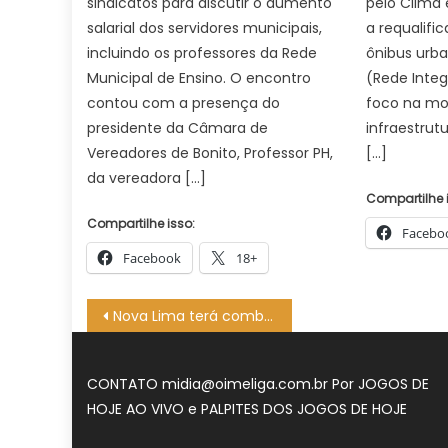
sindicatos para discutir o aumento
pelo Clima 
salarial dos servidores municipais,
a requalifi
incluindo os professores da Rede
ônibus urb
Municipal de Ensino. O encontro
(Rede Inte
contou com a presença do
foco na mo
presidente da Câmara de
infraestrut
Vereadores de Bonito, Professor PH,
[…]
da vereadora […]
Compartilhe 
Compartilhe isso:
Facebo
Facebook
18+
Navegação
Nova Lima terá combate ao Aedes reforçado com o fumacê – CGNotícias
de
Post
CONTATO
midia@oimeliga.com.br
Por
JOGOS DE
HOJE AO VIVO
e
PALPITES DOS JOGOS DE HOJE