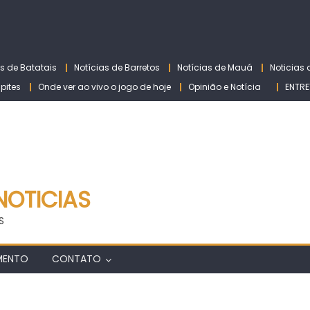
as de Batatais
Notícias de Barretos
Notícias de Mauá
Noticias
lpites
Onde ver ao vivo o jogo de hoje
Opinião e Notícia
ENTRE
NOTICIAS
S
MENTO
CONTATO