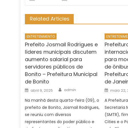
Related Articles
ENTRETENIMENTO
ENTRETENIM
Prefeito Josmail Rodrigues e
Prefeitu
líderes municipais discutem
internac
aumento salarial para
para mod
servidores públicos de
de ônibu
Bonito – Prefeitura Municipal
Prefeitu
de Bonito
de Janei
Author
Posted
Posted
admin
abril 9, 2025
maio 22,
on
on
Na manhã desta quarta-feira (09), o
A Prefeitur
prefeito de Bonito, Josmail Rodrigues,
Secretaria 
se reuniu com diversos
(SMTR), fi
representantes do poder público e
Cities e o P