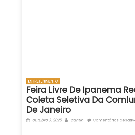
ENTRETENIMENTO
Feira Livre De Ipanema 
Coleta Seletiva Da Comlur
De Janeiro
Posted
Author
outubro 3, 2025
admin
Comentários desati
on