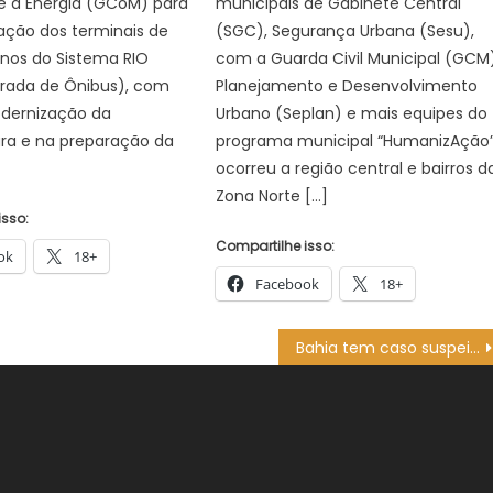
e a Energia (GCoM) para
municipais de Gabinete Central
cação dos terminais de
(SGC), Segurança Urbana (Sesu),
anos do Sistema RIO
com a Guarda Civil Municipal (GCM)
grada de Ônibus), com
Planejamento e Desenvolvimento
dernização da
Urbano (Seplan) e mais equipes do
ura e na preparação da
programa municipal “HumanizAção”
ocorreu a região central e bairros d
Zona Norte […]
isso:
Compartilhe isso:
ok
18+
Facebook
18+
Bahia tem caso suspeito de óbito causado por metanol