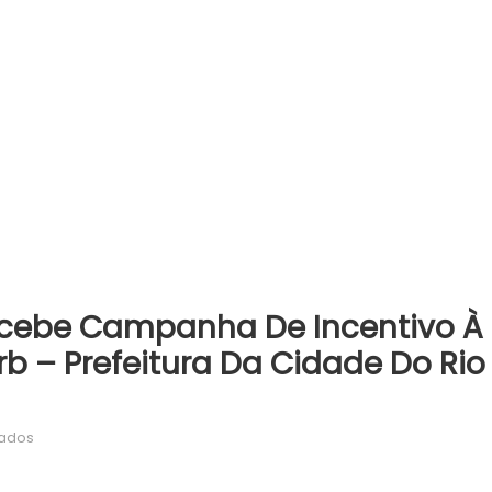
Recebe Campanha De Incentivo À
b – Prefeitura Da Cidade Do Rio
em
vados
Feira
livre