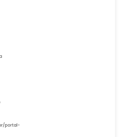
ra
e
br/portal-