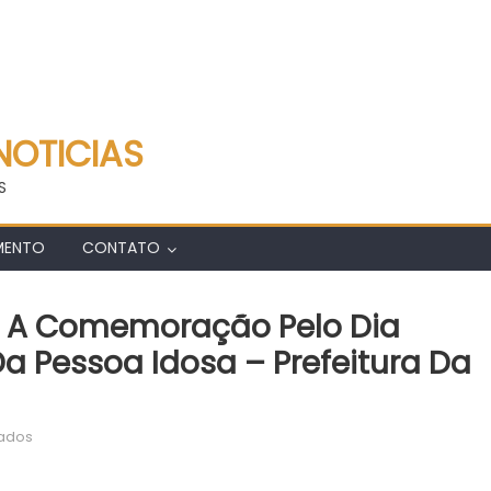
NOTICIAS
S
MENTO
CONTATO
e A Comemoração Pelo Dia
Da Pessoa Idosa – Prefeitura Da
em
vados
Parque
Madureira