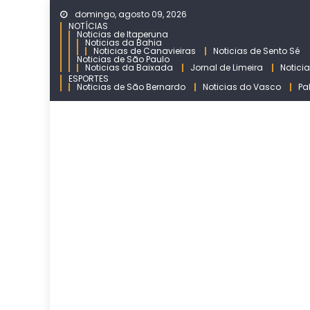
Skip
domingo, agosto 09, 2026
to
NOTÍCIAS
Noticias de Itaperuna
content
Noticias da Bahia
Noticias de Canavieiras
Noticias de Sento Sé
Noticias de São Paulo
Noticias da Baixada
Jornal de Limeira
Notici
ESPORTES
Noticias de São Bernardo
Noticias do Vasco
Pa