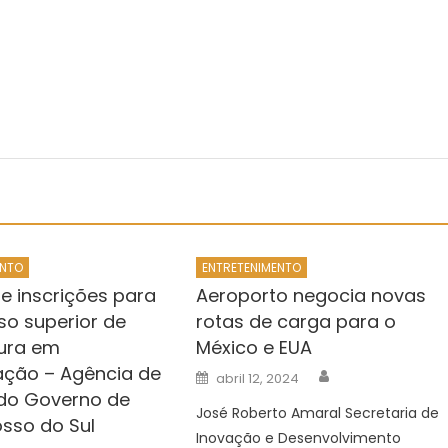
ENTO
ENTRETENIMENTO
e inscrições para
Aeroporto negocia novas
so superior de
rotas de carga para o
tura em
México e EUA
ção – Agência de
Author
Posted
abril 12, 2024
on
 do Governo de
José Roberto Amaral Secretaria de
sso do Sul
Inovação e Desenvolvimento