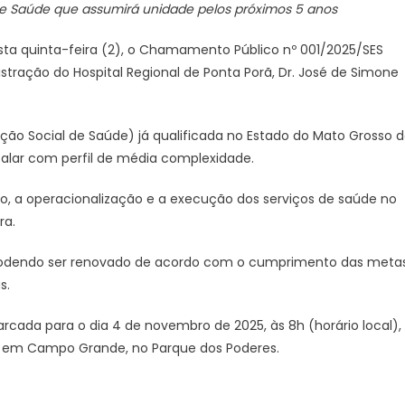
 de Saúde que assumirá unidade pelos próximos 5 anos
chamamento
público
esta quinta-feira (2), o Chamamento Público nº 001/2025/SES
para
stração do Hospital Regional de Ponta Porã, Dr. José de Simone
gestão
do
Hospital
ão Social de Saúde) já qualificada no Estado do Mato Grosso 
Regional
alar com perfil de média complexidade.
de
Ponta
o, a operacionalização e a execução dos serviços de saúde no
Porã
ra.
–
Agência
s, podendo ser renovado de acordo com o cumprimento das meta
de
s.
Noticias
do
cada para o dia 4 de novembro de 2025, às 8h (horário local),
Governo
S, em Campo Grande, no Parque dos Poderes.
de
Mato
Grosso