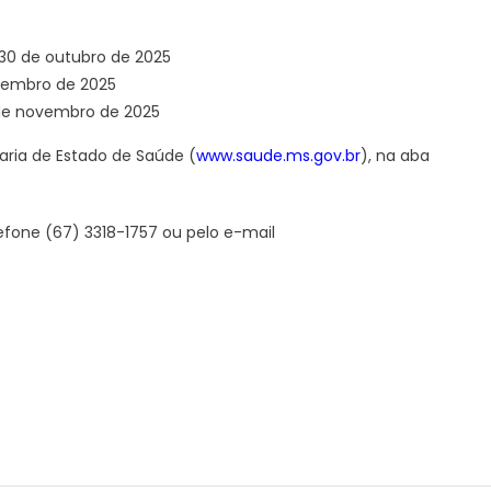
do
Sul
30 de outubro de 2025
vembro de 2025
 de novembro de 2025
taria de Estado de Saúde (
www.saude.ms.gov.br
), na aba
efone (67) 3318-1757 ou pelo e-mail