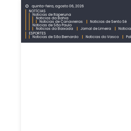
Skip
quinta-feira, agosto 06, 2026
to
NOTÍCIAS
Noticias de Itaperuna
content
Noticias da Bahia
Noticias de Canavieiras
Noticias de Sento Sé
Noticias de São Paulo
Noticias da Baixada
Jornal de Limeira
Notici
ESPORTES
Noticias de São Bernardo
Noticias do Vasco
Pa