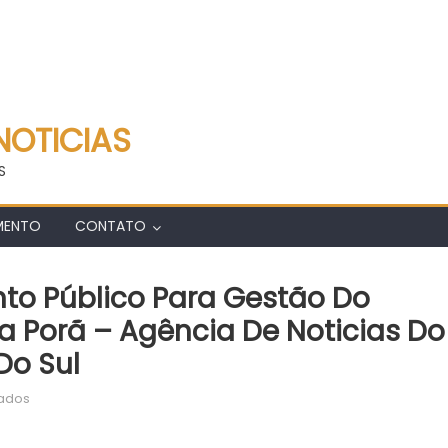
NOTICIAS
S
MENTO
CONTATO
o Público Para Gestão Do
a Porã – Agência De Noticias Do
Do Sul
em
vados
Governo
abre