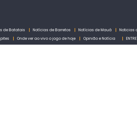
as de Batatais
Notícias de Barretos
Notícias de Mauá
Noticias
lpites
Onde ver ao vivo o jogo de hoje
Opinião e Notícia
ENTRE