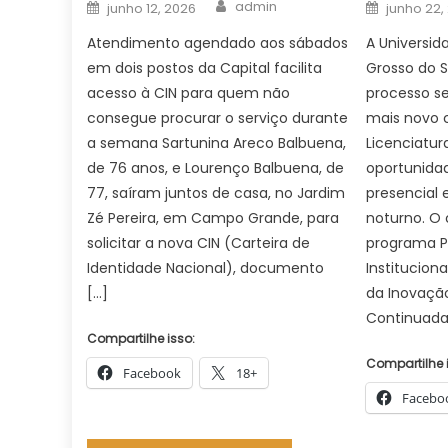
Author
Posted
Posted
admin
junho 12, 2026
junho 22,
on
on
Atendimento agendado aos sábados
A Universid
em dois postos da Capital facilita
Grosso do 
acesso à CIN para quem não
processo se
consegue procurar o serviço durante
mais novo 
a semana Sartunina Areco Balbuena,
Licenciatu
de 76 anos, e Lourenço Balbuena, de
oportunidad
77, saíram juntos de casa, no Jardim
presencial 
Zé Pereira, em Campo Grande, para
noturno. O 
solicitar a nova CIN (Carteira de
programa Pr
Identidade Nacional), documento
Institucion
[…]
da Inovação
Continuada
Compartilhe isso:
Compartilhe 
Facebook
18+
Facebo