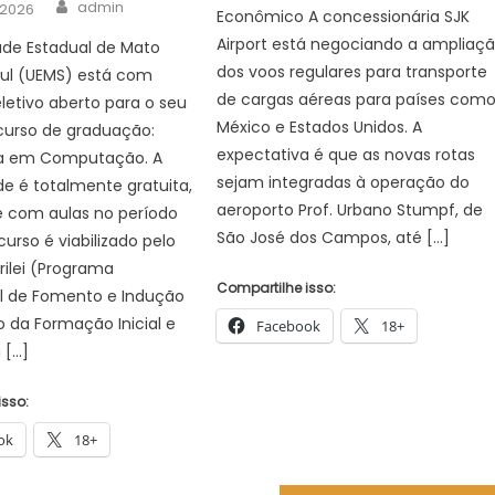
Author
admin
 2026
Econômico A concessionária SJK
Airport está negociando a ampliaç
ade Estadual de Mato
dos voos regulares para transporte
Sul (UEMS) está com
de cargas aéreas para países com
letivo aberto para o seu
México e Estados Unidos. A
curso de graduação:
expectativa é que as novas rotas
ra em Computação. A
sejam integradas à operação do
e é totalmente gratuita,
aeroporto Prof. Urbano Stumpf, de
e com aulas no período
São José dos Campos, até […]
curso é viabilizado pelo
ilei (Programa
Compartilhe isso:
al de Fomento e Indução
 da Formação Inicial e
Facebook
18+
 […]
isso:
ok
18+