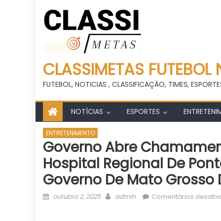
CLASSIMETAS FUTEBOL 
FUTEBOL, NOTICIAS , CLASSIFICAÇÃO, TIMES, ESPORTE
NOTÍCIAS
ESPORTES
ENTRETENI
ENTRETENIMENTO
Governo Abre Chamament
Hospital Regional De Pont
Governo De Mato Grosso 
Posted
Author
outubro 2, 2025
admin
Comentários desati
on