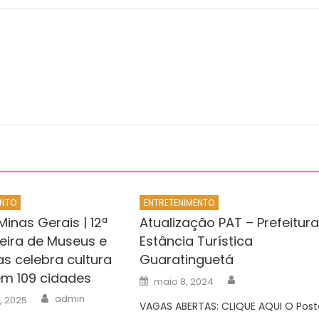
ENTO
ENTRETENIMENTO
inas Gerais | 12ª
Atualização PAT – Prefeitur
neira de Museus e
Estância Turística
as celebra cultura
Guaratinguetá
em 109 cidades
Author
Posted
maio 8, 2024
on
Author
admin
, 2025
VAGAS ABERTAS: CLIQUE AQUI O Post