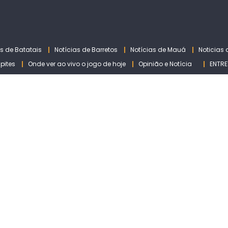
as de Batatais
Notícias de Barretos
Notícias de Mauá
Noticias
lpites
Onde ver ao vivo o jogo de hoje
Opinião e Notícia
ENTRE