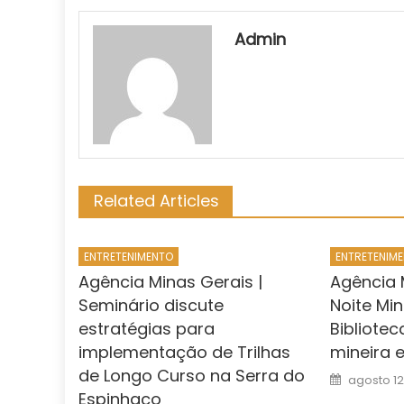
Admin
Related Articles
ENTRETENIMENTO
ENTRETENIM
Agência Minas Gerais |
Agência M
Seminário discute
Noite Mi
estratégias para
Bibliotec
implementação de Trilhas
mineira 
de Longo Curso na Serra do
Posted
agosto 12
on
Espinhaço