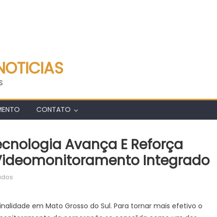
NOTICIAS
S
MENTO
CONTATO
ecnologia Avança E Reforça
Videomonitoramento Integrado
em
ados
Investimento
de
nalidade em Mato Grosso do Sul. Para tornar mais efetivo o
MS