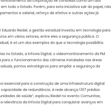
ideomonitoramento da corporação se consolida como um dos
em
em todo o Estado. Porém, para esta iniciativa sair do papel, nã
tecnologia
mentos e salarial, reforço de efetivo e outras ações já
avança
e
reforça
Eduardo Riedel, a gestão estadual investiu em tecnologia para
segurança
pública
tos em vários setores, entre eles a segurança pública. O
com
al, é só um dos exemplos do que a tecnologia possibilita.
videomonitoramento
integrado
vias no Estado, a Infovia Digital, o videomonitoramento da PM
a para o funcionamento das câmeras instaladas nas áreas
duais, pontos estratégicos para ampliar a segurança da
foi essencial para a construção de uma infraestrutura digital
capacidade de redundância. A rede alcança 1.517 prédios
 unidades de saúde”, explicou Riedel no evento Comunitas,
a relevância da Infovia Digital para conquistar avanços em