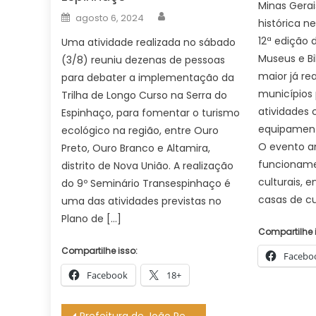
Minas Gerai
Author
Posted
agosto 6, 2024
histórica ne
on
12ª edição 
Uma atividade realizada no sábado
Museus e Bi
(3/8) reuniu dezenas de pessoas
maior já re
para debater a implementação da
municípios 
Trilha de Longo Curso na Serra do
atividades 
Espinhaço, para fomentar o turismo
equipamento
ecológico na região, entre Ouro
O evento am
Preto, Ouro Branco e Altamira,
funcionam
distrito de Nova União. A realização
culturais, 
do 9º Seminário Transespinhaço é
casas de cu
uma das atividades previstas no
Plano de […]
Compartilhe 
Compartilhe isso:
Facebo
Facebook
18+
Navegação