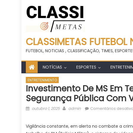
CLASSIMETAS FUTEBOL 
FUTEBOL, NOTICIAS , CLASSIFICAÇÃO, TIMES, ESPORTE
NOTÍCIAS
ESPORTES
ENTRETENI
ENTRETENIMENTO
Investimento De MS Em T
Segurança Pública Com 
Posted
Author
outubro 1, 2025
admin
Comentários desativ
on
Vigilância constante, em alerta no combate a crimi