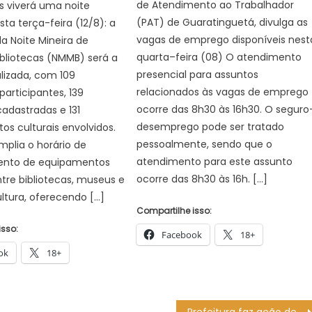
de Atendimento ao Trabalhador
s viverá uma noite
(PAT) de Guaratinguetá, divulga as
sta terça-feira (12/8): a
vagas de emprego disponíveis nest
da Noite Mineira de
quarta–feira (08) O atendimento
bliotecas (NMMB) será a
presencial para assuntos
alizada, com 109
relacionados às vagas de emprego
participantes, 139
ocorre das 8h30 às 16h30. O seguro
cadastradas e 131
desemprego pode ser tratado
s culturais envolvidos.
pessoalmente, sendo que o
plia o horário de
atendimento para este assunto
ento de equipamentos
ocorre das 8h30 às 16h. […]
entre bibliotecas, museus e
ltura, oferecendo […]
Compartilhe isso:
isso:
Facebook
18+
ok
18+