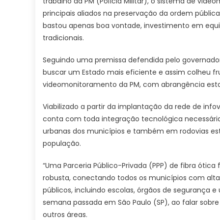
trabalho da PM (Polícia Militar), o sistema de v
principais aliados na preservação da ordem pública 
bastou apenas boa vontade, investimento em equipa
tradicionais.
Seguindo uma premissa defendida pelo governador 
buscar um Estado mais eficiente e assim colheu fru
videomonitoramento da PM, com abrangência estadu
Viabilizado a partir da implantação da rede de info
conta com toda integração tecnológica necessári
urbanas dos municípios e também em rodovias esta
população.
“Uma Parceria Público-Privada (PPP) de fibra ótica 
robusta, conectando todos os municípios com alta 
públicos, incluindo escolas, órgãos de segurança e
semana passada em São Paulo (SP), ao falar sobre 
outros áreas.