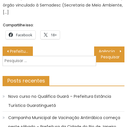
órgão vinculado à Semadesc (Secretaria de Meio Ambiente,
[…]
Compartilhe isso:
Facebook
18+
Navegação
Prefeitura paga salário de servidores municipais nesta terça-feira (30) – Prefeitura Municipal de Bonito
Agência Minas Gerais | Doação de agrosilício contribui para o uso sustentável do solo no Leste de Minas Gerais
de
Pesquisar
Post
por:
Posts recentes
Novo curso no Qualifica Guará – Prefeitura Estância
Turística Guaratinguetá
Campanha Municipal de Vacinação Antirrábica começa
neste sábado – Prefeitura da Cidade do Rio de Janeiro