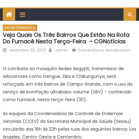
ENTRETENIMENTO
Veja Quais Os Três Bairros Que Estão Na Rota
Do Fumacê Nesta Terça-Feira – CGNotícias
Posted
Author
em
setembro 30, 2025
admin
Comentários desativados
on
Vej
qua
O combate ao mosquito Aedes Aegypti, transmissor de
os
arboviroses como Dengue, Zika e Chikungunya, será
três
reforçado em três bairros de Campo Grande, com o uso do
bair
serviço de borrifação ultrabaixo volume (UBV) – conhecido
que
como Fumacê, nesta terça-feira (30).
est
na
As equipes da Coordenadoria de Controle de Endemias
rota
do
Vetoriais (CCEV) da Secretaria Municipal de Saúde (Sesau)
fum
circularão das 16h às 22h pelas ruas dos seguintes bairros: Los
nes
Angeles, Centro Oeste e Centenário.