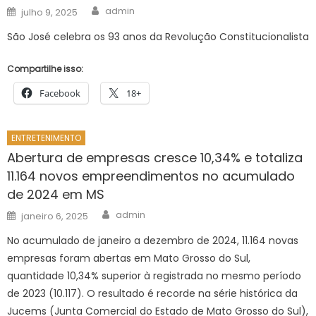
Author
Posted
admin
julho 9, 2025
on
São José celebra os 93 anos da Revolução Constitucionalista
Compartilhe isso:
Facebook
18+
ENTRETENIMENTO
Abertura de empresas cresce 10,34% e totaliza
11.164 novos empreendimentos no acumulado
de 2024 em MS
Author
Posted
admin
janeiro 6, 2025
on
No acumulado de janeiro a dezembro de 2024, 11.164 novas
empresas foram abertas em Mato Grosso do Sul,
quantidade 10,34% superior à registrada no mesmo período
de 2023 (10.117). O resultado é recorde na série histórica da
Jucems (Junta Comercial do Estado de Mato Grosso do Sul),