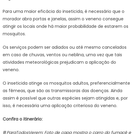
terç
feir
Para uma maior eficácia do inseticida, é necessário que o
–
morador abra portas e janelas, assim o veneno consegue
CGN
atingir os locais onde há maior probabilidade de estarem os
mosquitos.
Os serviços podem ser adiados ou até mesmo cancelados
em caso de chuvas, ventos ou neblina, uma vez que tais
atividades meteorológicas prejudicam a aplicação do
veneno.
O inseticida atinge os mosquitos adultos, preferencialmente
as fêmeas, que são as transmissoras das doenças. Ainda
assim é possível que outras espécies sejam atingidas e, por
isso, é necessária uma aplicação criteriosa do veneno.
Confira o itinerário:
#
ParaTodosVerem: Foto de capa mostra o carro do fumacê e