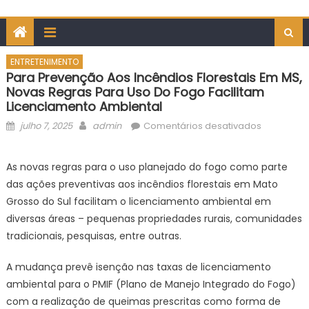
ENTRETENIMENTO
Para Prevenção Aos Incêndios Florestais Em MS,
Novas Regras Para Uso Do Fogo Facilitam
Licenciamento Ambiental
Posted
Author
em
julho 7, 2025
admin
Comentários desativados
on
Para
prevençã
As novas regras para o uso planejado do fogo como parte
aos
das ações preventivas aos incêndios florestais em Mato
incêndios
Grosso do Sul facilitam o licenciamento ambiental em
florestais
diversas áreas – pequenas propriedades rurais, comunidades
em
tradicionais, pesquisas, entre outras.
MS,
novas
A mudança prevê isenção nas taxas de licenciamento
regras
para
ambiental para o PMIF (Plano de Manejo Integrado do Fogo)
uso
com a realização de queimas prescritas como forma de