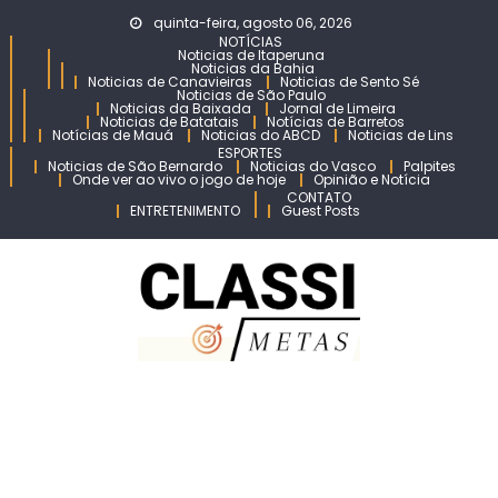
Skip
quinta-feira, agosto 06, 2026
to
NOTÍCIAS
Noticias de Itaperuna
content
Noticias da Bahia
Noticias de Canavieiras
Noticias de Sento Sé
Noticias de São Paulo
Noticias da Baixada
Jornal de Limeira
Noticias de Batatais
Notícias de Barretos
Notícias de Mauá
Noticias do ABCD
Noticias de Lins
ESPORTES
Noticias de São Bernardo
Noticias do Vasco
Palpites
Onde ver ao vivo o jogo de hoje
Opinião e Notícia
CONTATO
ENTRETENIMENTO
Guest Posts