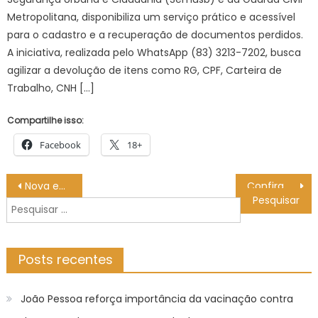
Metropolitana, disponibiliza um serviço prático e acessível
para o cadastro e a recuperação de documentos perdidos.
A iniciativa, realizada pelo WhatsApp (83) 3213-7202, busca
agilizar a devolução de itens como RG, CPF, Carteira de
Trabalho, CNH […]
Compartilhe isso:
Facebook
18+
Navegação
Nova edição da Revista Corumbella traz o impacto social da ciência em Mato Grosso do Sul – Agência de Noticias do Governo de Mato Grosso do Sul
Confira a escala médica de plantão nas UPAs e CRSs nesta segunda-feira (07/07/2025)
de
Pesquisar
Post
por:
Posts recentes
João Pessoa reforça importância da vacinação contra