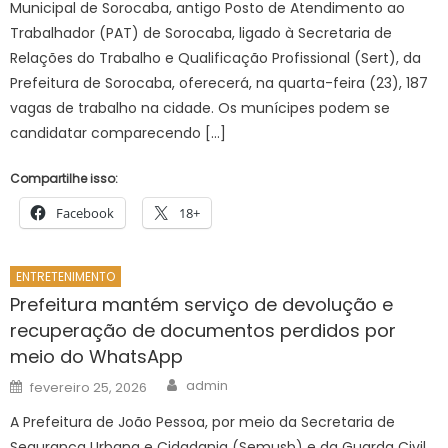
Municipal de Sorocaba, antigo Posto de Atendimento ao
Trabalhador (PAT) de Sorocaba, ligado à Secretaria de
Relações do Trabalho e Qualificação Profissional (Sert), da
Prefeitura de Sorocaba, oferecerá, na quarta-feira (23), 187
vagas de trabalho na cidade. Os munícipes podem se
candidatar comparecendo […]
Compartilhe isso:
Facebook
18+
ENTRETENIMENTO
Prefeitura mantém serviço de devolução e
recuperação de documentos perdidos por
meio do WhatsApp
Author
Posted
admin
fevereiro 25, 2026
on
A Prefeitura de João Pessoa, por meio da Secretaria de
Segurança Urbana e Cidadania (Semusb) e da Guarda Civil