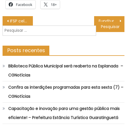
Facebook
18+
Navegação
IFSP celebra compra de prédio para instalação do Campus Cotia – IFSP
Fundtur MS participa de encontro internacional para fortalecer o compromisso com a proteção da infância e adolescência no turismo
de
Pesquisar
Post
por:
Posts recentes
Biblioteca Pública Municipal será reaberta na Esplanada –
CGNotícias
Confira as interdições programadas para esta sexta (7) –
CGNotícias
Capacitação e inovação para uma gestão pública mais
eficiente! – Prefeitura Estância Turística Guaratinguetá