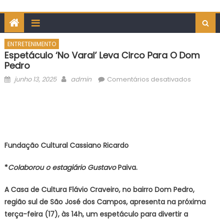
ENTRETENIMENTO
Espetáculo ‘No Varal’ Leva Circo Para O Dom
Pedro
Posted
Author
em
junho 13, 2025
admin
Comentários desativados
on
Espetácu
‘No
Varal’
leva
circo
Fundação Cultural Cassiano Ricardo
para
o
*
Colaborou o estagiário Gustavo
Paiva.
Dom
Pedro
A Casa de Cultura Flávio Craveiro, no bairro Dom Pedro,
região sul de São José dos Campos, apresenta na próxima
terça-feira (17), às 14h, um espetáculo para divertir a